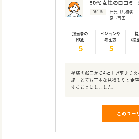
50代 女性の口コミ
神奈川県相模
所在地
原市南区
担当者の
ビジョンや
提
印象
考え方
(提
5
5
塗装の窓口から4社＋以前より関
施。とても丁寧な見積もりと希
することにしました。
このユー