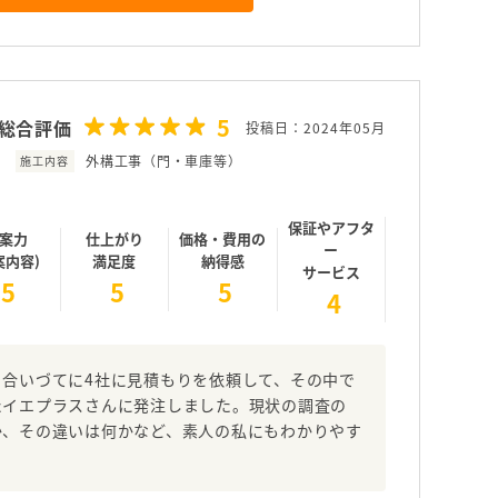
5
総合評価
投稿日：2024年05月
外構工事（門・車庫等）
施工内容
保証やアフタ
案力
仕上がり
価格・費用の
ー
案内容)
満足度
納得感
サービス
5
5
5
4
合いづてに4社に見積もりを依頼して、その中で
たイエプラスさんに発注しました。現状の調査の
か、その違いは何かなど、素人の私にもわかりやす