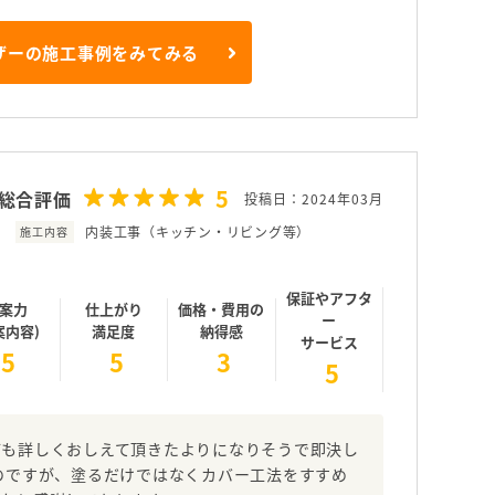
ザーの施工事例をみてみる
5
総合評価
投稿日：2024年03月
内装工事（キッチン・リビング等）
施工内容
保証やアフタ
案力
仕上がり
価格・費用の
ー
案内容)
満足度
納得感
サービス
5
5
3
5
ても詳しくおしえて頂きたよりになりそうで即決し
のですが、塗るだけではなくカバー工法をすすめ