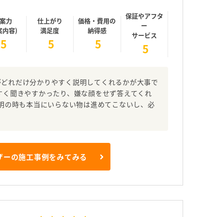
保証やアフタ
案力
仕上がり
価格・費用の
ー
案内容)
満足度
納得感
サービス
5
5
5
5
がどれだけ分かりやすく説明してくれるかが大事で
すく聞きやすかったり、嫌な顔をせず答えてくれ
説明の時も本当にいらない物は進めてこないし、必
ザーの施工事例をみてみる