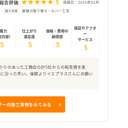
5
総合評価
投稿日：2025年03月
屋根の張り替え・カバー工法
施工内容
保証やアフタ
案力
仕上がり
価格・費用の
ー
案内容)
満足度
納得感
サービス
5
5
5
5
わりのあった工務店の計5社からの相見積を実
望に沿った早い。後期よりイエプラスさんにお願い
ザーの施工事例をみてみる