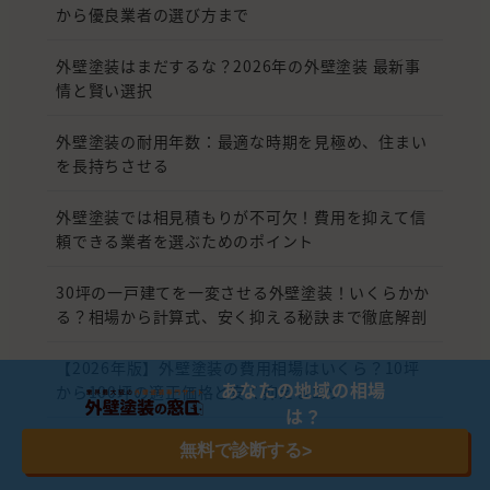
から優良業者の選び方まで
外壁塗装はまだするな？2026年の外壁塗装 最新事
情と賢い選択
外壁塗装の耐用年数：最適な時期を見極め、住まい
を長持ちさせる
外壁塗装では相見積もりが不可欠！費用を抑えて信
頼できる業者を選ぶためのポイント
30坪の一戸建てを一変させる外壁塗装！いくらかか
る？相場から計算式、安く抑える秘訣まで徹底解剖
【2026年版】外壁塗装の費用相場はいくら？10坪
あなたの地域の相場
から100坪の適正価格と安く抑えるコツ
は？
外壁塗装の見積もりは何社取れば良い？見積書のチ
無料で診断する
>
ェックポイントと費用相場を解説