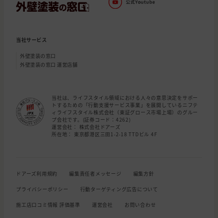
当社サービス
外壁塗装の窓口
外壁塗装の窓口 運営店舗
当社は、ライフスタイル領域における人々の意思決定をサポー
トするための「行動支援サービス事業」を展開しているニフテ
ィライフスタイル株式会社（東証グロース市場上場）のグルー
プ会社です。(証券コード：4262)
運営会社： 株式会社ドアーズ
所在地： 東京都港区三田1-2-18 TTDビル 4F
ドアーズ利用規約
編集責任者メッセージ
編集方針
プライバシーポリシー
行動ターゲティング広告について
施工店口コミ情報 評価基準
運営会社
お問い合わせ