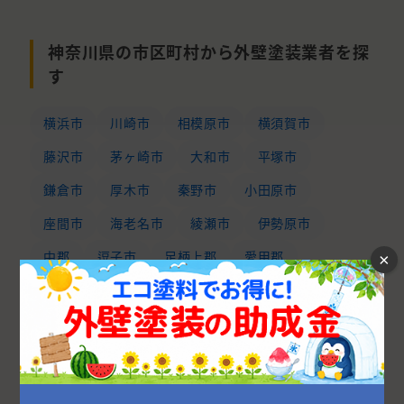
神奈川県の市区町村から外壁塗装業者を探
す
横浜市
川崎市
相模原市
横須賀市
藤沢市
茅ヶ崎市
大和市
平塚市
鎌倉市
厚木市
秦野市
小田原市
座間市
海老名市
綾瀬市
伊勢原市
中郡
逗子市
足柄上郡
愛甲郡
×
足柄下郡
三浦郡
高座郡
南足柄市
三浦市