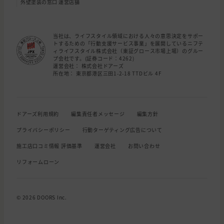
外壁塗装の窓口 運営店舗
当社は、ライフスタイル領域における人々の意思決定をサポー
トするための「行動支援サービス事業」を展開しているニフテ
ィライフスタイル株式会社（東証グロース市場上場）のグルー
プ会社です。(証券コード：4262)
運営会社： 株式会社ドアーズ
所在地： 東京都港区三田1-2-18 TTDビル 4F
ドアーズ利用規約
編集責任者メッセージ
編集方針
プライバシーポリシー
行動ターゲティング広告について
施工店口コミ情報 評価基準
運営会社
お問い合わせ
リフォームローン
© 2026 DOORS Inc.