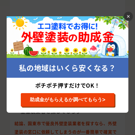
×
国東市で優良外壁塗装業者を探す方法
外壁塗装を成功させるカギは、国東市の優良外壁
塗装業者を探すことです。
しかし、国東市で腕や評判の良い外壁塗装業者を
どう探せばよいかお悩みの方が多いと思います。
私の地域はいくら安くなる？
国東市で優良な外壁塗装会社を探すためには、以
下の点に気を付けて探せばグッと確率が上がりま
ポチポチ押すだけでOK！
す。
>
助成金がもらえるか調べてもらう
外壁塗装の窓口に依頼して国東市の優良外
壁塗装業者を探してもらう
結論、国東市で優良外壁塗装業者を探すなら、外壁
塗装の窓口に依頼してしまうのが一番簡単で確実で