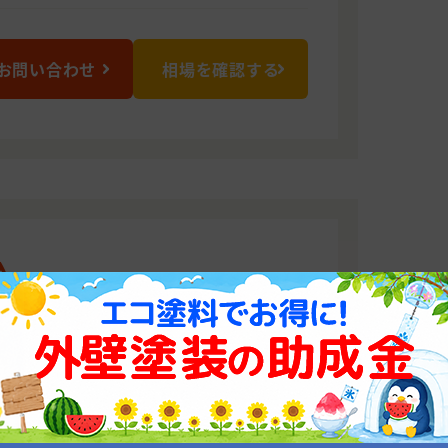
お問い合わせ
相場を確認する
ム
、お客様のニーズにお答えすべく精一杯
ない完全自社施工で工事に努めます。
0152 大分県中津市大字大貞字中ノ林383番地