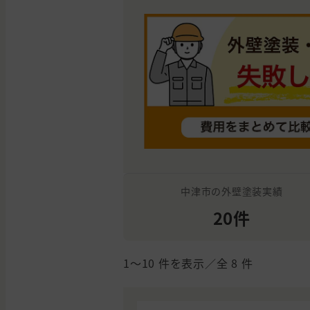
中津市の外壁塗装実績
20件
1〜10
件を表示／全
8
件