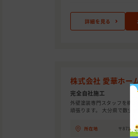
詳細を見る
株式会社 愛華ホー
完全自社施工
外壁塗装専門スタッフを構え
頑張ります。 大分県で数少
所在地
〒871-