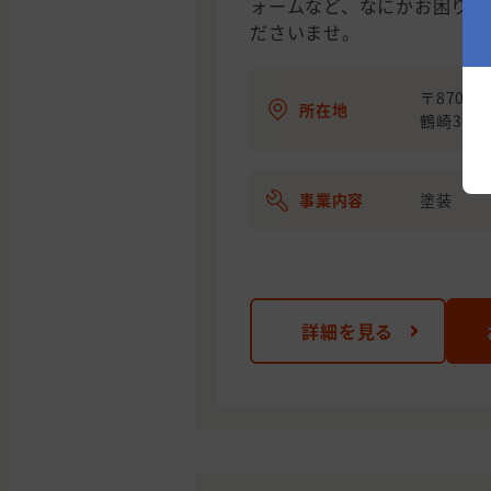
ォームなど、なにかお困りご
ださいませ。
〒870-
所在地
鶴崎308
事業内容
塗装
詳細を見る