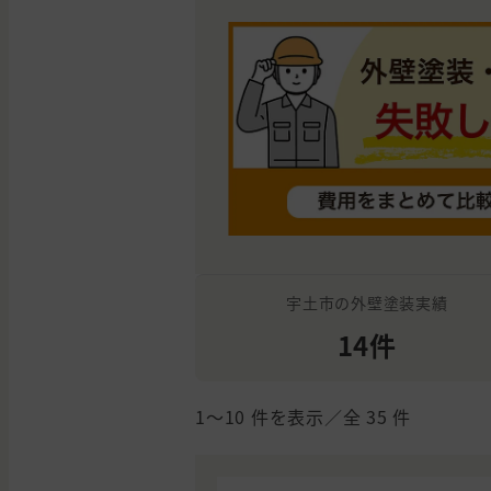
宇土市の外壁塗装実績
14件
1〜10
件を表示／全
35
件