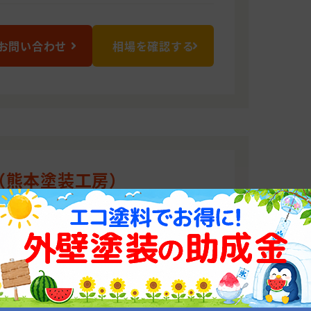
お問い合わせ
相場を確認する
（熊本塗装工房）
せんか
ル塗料で最初で最後の塗装をご提案させて
績2000軒の信頼と実績で安心工事をお届
0942 熊本県熊本市東区江津3丁目4-12