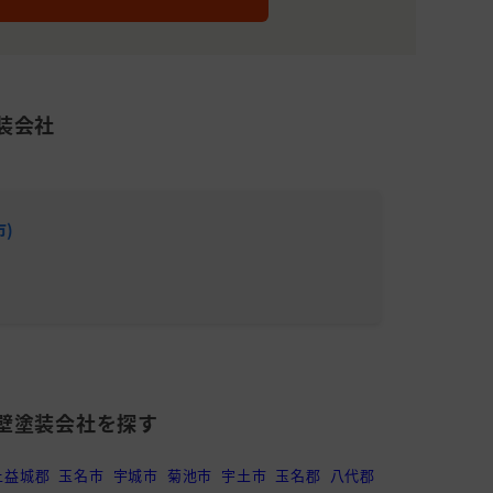
装会社
)
MAX
累計施工件
平均施工単
壁塗装会社を探す
上益城郡
玉名市
宇城市
菊池市
宇土市
玉名郡
八代郡