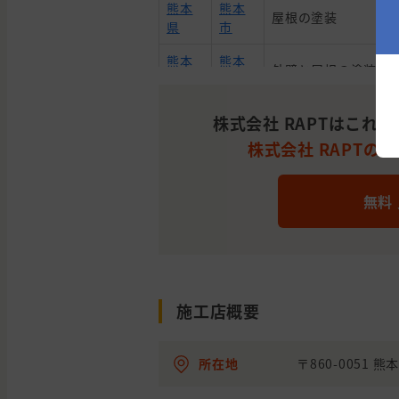
熊本
熊本
屋根の塗装
県
市
熊本
熊本
外壁と屋根の塗装
県
市
熊本
上益
株式会社 RAPTはこれ
外壁と屋根の塗装
県
城郡
株式会社 RAPTの平
熊本
上益
外壁の塗装
県
城郡
無料
熊本
菊池
外壁と屋根の塗装
県
市
福岡
大牟
外壁の塗装
県
田市
施工店概要
熊本
熊本
屋根の塗装, 雨漏り
県
市
所在地
〒860-0051 