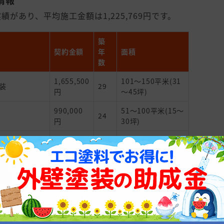
情報
績があり、平均施工金額は1,225,769円です。
築
契約金額
年
面積
数
1,655,500
101～150平米(31
装
29
円
～45坪)
990,000
51～100平米(15～
24
円
30坪)
わからないので
1,400,000
101～150平米(31
20
円
～45坪)
わからないので
4,455,000
51～100平米(15～
34
円
30坪)
110,000
101～150平米(31
50
円
～45坪)