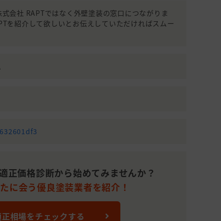
990(株式会社 RAPTではなく外壁塗装の窓口につながりま
APTを紹介して欲しいとお伝えしていただければスムー
ム
4632601df3
適正価格診断から始めてみませんか？
なたに会う優良塗装業者を紹介！
適正相場をチェックする