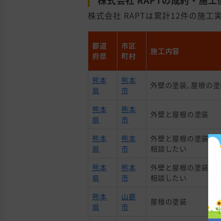
株式会社 RAPTの成約・施工
株式会社 RAPTは累計12件の施工実
都道
市区
施工内容
府県
町村
熊本
熊本
外壁の塗装, 屋根の塗
県
市
熊本
熊本
外壁と屋根の塗装
県
市
熊本
熊本
外壁と屋根の塗装, 
県
市
相談したい
熊本
熊本
外壁と屋根の塗装, 
県
市
相談したい
熊本
山鹿
屋根の塗装
県
市