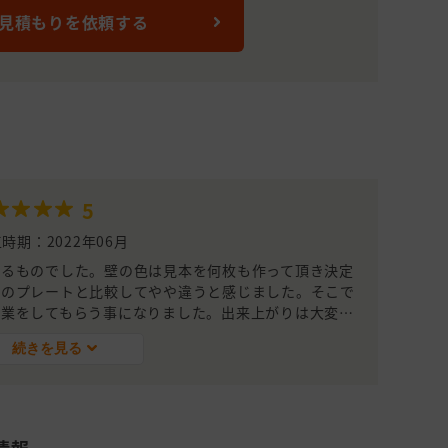
 見積もりを依頼する
5
時期：2022年06月
きるものでした。壁の色は見本を何枚も作って頂き決定
本のプレートと比較してやや違うと感じました。そこで
作業をしてもらう事になりました。出来上がりは大変満
子ども達に優しく声かけてくれるなど、感じのいい方ば
続きを見る