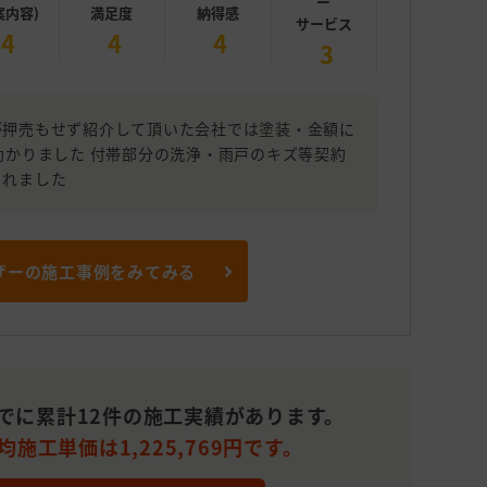
ー
案内容)
満足度
納得感
サービス
4
4
4
3
が押売もせず紹介して頂いた会社では塗装・金額に
助かりました 付帯部分の洗浄・雨戸のキズ等契約
くれました
ザーの施工事例をみてみる
までに累計12件の施工実績があります。
均施工単価は1,225,769円です。