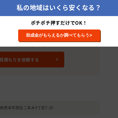
440,000
101～150平米(31
35
私の地域はいくら安くなる？
円
～45坪)
1,600,000
151～200平米(46
20
ポチポチ押すだけでOK！
円
～60坪)
1,300,000
151～200平米(46
>
助成金がもらえるか調べてもらう
までに累計12件の施工実績があります。
30
円
～60坪)
均施工単価は1,225,769円です。
1,371,600
101～150平米(31
28
円
～45坪)
 見積もりを依頼する
577,060
151～200平米(46
20
円
～60坪)
672,925
151～200平米(46
50
円
～60坪)
137,148
51～100平米(15～
・防水
25
円
30坪)
熊本県熊本市西区二本木4丁目7-26