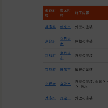
都道府
市区町
施工内容
県
村
兵庫県
朝来市
外壁の塗装
京丹後
京都府
屋根の塗装
市
京丹後
京都府
外壁の塗装
市
京都府
舞鶴市
屋根の塗装
外壁の塗装, 雨漏り・
京都府
宮津市
り, 防水
兵庫県
丹波市
外壁の塗装