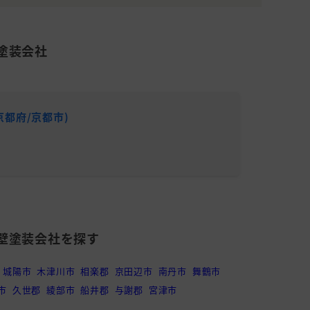
塗装会社
京都府/京都市)
LUXE
累計施工件
平均施工単
壁塗装会社を探す
城陽市
木津川市
相楽郡
京田辺市
南丹市
舞鶴市
市
久世郡
綾部市
船井郡
与謝郡
宮津市