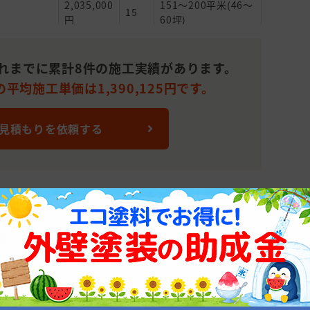
2,035,000
151～200平米(46～
15
円
60坪)
550,000
101～150平米(31～
30
円
45坪)
れまでに累計8件の施工実績があります。
平均施工単価は1,390,125円です。
 見積もりを依頼する
 京都府福知山市厚中町18番地
990(株式会社 シカタ塗装店ではなく外壁塗装の窓口につなが