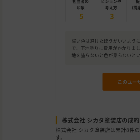
担当者の
ビジョンや
提
印象
考え方
(提
5
3
濃い色は避けたほうがいいよう
で、下地塗りに費用がかかりま
地を塗らないと色が乗らないと
このユー
株式会社 シカタ塗装店の成
株式会社 シカタ塗装店は累計8件の施
す。