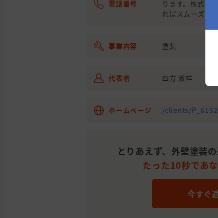
電話番号
ります。株式会
ればスムーズです
事業内容
塗装
代表者
四方 淑祥
ホームページ
/clients/P_615
とりあえず、外壁塗装の
たった10秒であ
今すぐ