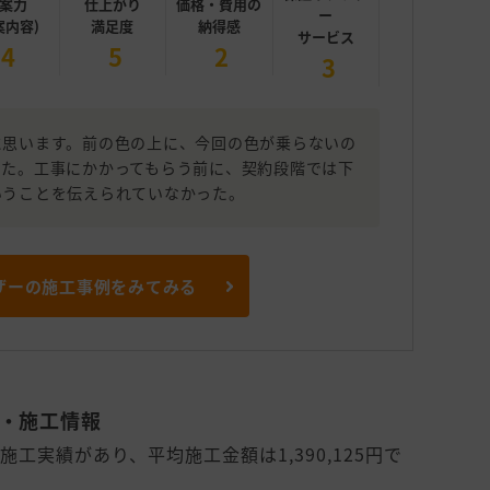
案力
仕上がり
価格・費用の
ー
案内容)
満足度
納得感
サービス
4
5
2
3
に思います。前の色の上に、今回の色が乗らないの
した。工事にかかってもらう前に、契約段階では下
いうことを伝えられていなかった。
ザーの施工事例をみてみる
約・施工情報
工実績があり、平均施工金額は1,390,125円で