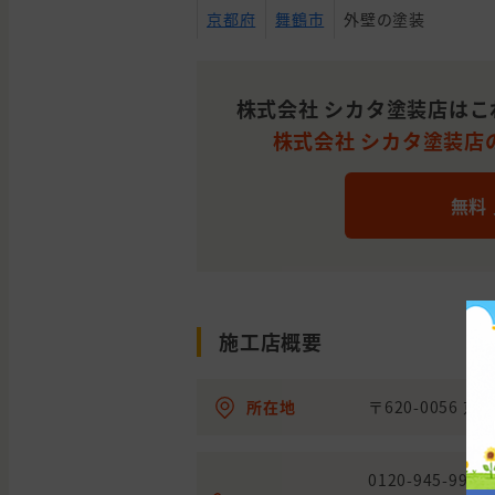
京都府
舞鶴市
外壁の塗装
福知山
京都府
外壁の塗装
市
株式会社 シカタ塗装店はこ
株式会社 シカタ塗装店の
無料
施工店概要
所在地
〒620-0056
0120-945-