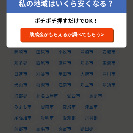
私の地域はいくら安くなる？
ポチポチ押すだけでOK！
愛知県の市区町村から外壁塗装業者を探す
>
助成金がもらえるか調べてもらう
名古屋市
豊田市
一宮市
春日井市
岡崎市
田原市
小牧市
豊橋市
安城市
知多郡
西尾市
瀬戸市
知多市
東海市
日進市
刈谷市
半田市
大府市
豊川市
犬山市
稲沢市
江南市
知立市
清須市
海部郡
北名古屋市
愛西市
あま市
みよし市
碧南市
常滑市
津島市
尾張旭市
豊明市
愛知郡
丹羽郡
蒲郡市
高浜市
弥富市
額田郡