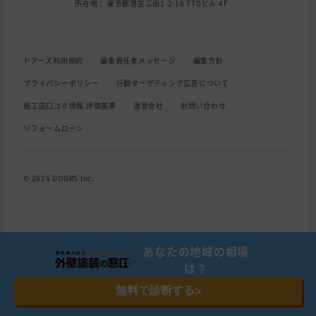
所在地： 東京都港区三田1-2-18 TTDビル 4F
ドアーズ利用規約
編集責任者メッセージ
編集方針
プライバシーポリシー
行動ターゲティング広告について
施工店口コミ情報 評価基準
運営会社
お問い合わせ
リフォームローン
© 2026 DOORS Inc.
あなたの地域の相場
は？
外壁・屋根塗装の関連記事
無料で診断する
>