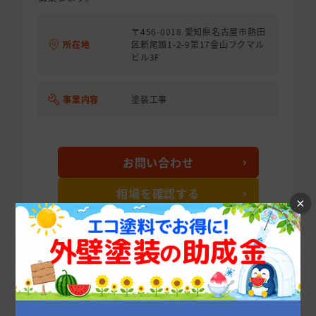
〒456-0018 愛知県名古屋市熱田
所在地
区新尾頭1-2-9第17金山フクマル
ビル3F
事業内容
塗装工事
お問い合わせ
相場を確認する
×
詳細を見る
次の10件を表示する