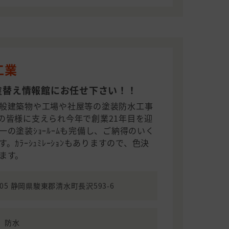
工業
塗替え情報館にお任せ下さい！！
般建築物や工場や社屋等の塗装防水工事
の皆様に支えられ今年で創業21年目を迎
の塗装ｼｮｰﾙｰﾑも完備し、ご納得のいく
ｶﾗｰｼｭﾐﾚｰｼｮﾝもありますので、色決
ます。
0905 静岡県駿東郡清水町長沢593-6
、防水