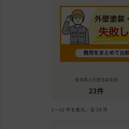
駿東郡の外壁塗装実績
23件
1〜10
件を表示／全
28
件