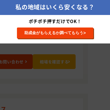
私の地域はいくら安くなる？
1131 神奈川県伊勢原市伊勢原4ｰ543ｰ1
ポチポチ押すだけでOK！
装工事（特殊塗装含む）/ 建築塗装 / 防水
住宅リフォーム全般
>
助成金がもらえるか調べてもらう
お問い合わせ
相場を確認する
ビス