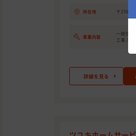
所在地
〒259-
一般住宅塗
事業内容
工事 / 
詳細を見る
ツユキホームサー