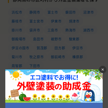
浜松市
静岡市
富士市
磐田市
沼津市
藤枝市
富士宮市
伊東市
焼津市
掛川市
袋井市
三島市
熱海市
湖西市
御殿場市
島田市
裾野市
駿東郡
伊豆の国市
賀茂郡
田方郡
伊豆市
菊川市
牧之原市
御前崎市
榛原郡
周智郡
下田市
×