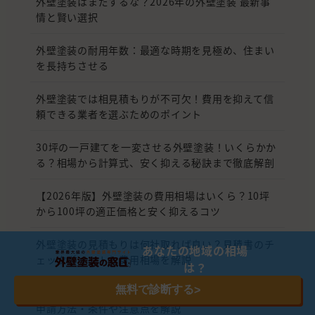
外壁塗装はまだするな？2026年の外壁塗装 最新事
情と賢い選択
外壁塗装の耐用年数：最適な時期を見極め、住まい
を長持ちさせる
外壁塗装では相見積もりが不可欠！費用を抑えて信
頼できる業者を選ぶためのポイント
30坪の一戸建てを一変させる外壁塗装！いくらかか
る？相場から計算式、安く抑える秘訣まで徹底解剖
【2026年版】外壁塗装の費用相場はいくら？10坪
から100坪の適正価格と安く抑えるコツ
外壁塗装の見積もりは何社取れば良い？見積書のチ
あなたの地域の相場
ェックポイントと費用相場を解説
は？
無料で診断する
>
【2026年最新】外壁塗装の助成金・補助金まとめ｜
申請方法・条件や注意点を解説