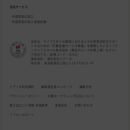
当社サービス
外壁塗装の窓口
外壁塗装の窓口 運営店舗
当社は、ライフスタイル領域における人々の意思決定をサポー
トするための「行動支援サービス事業」を展開しているニフテ
ィライフスタイル株式会社（東証グロース市場上場）のグルー
プ会社です。(証券コード：4262)
運営会社： 株式会社ドアーズ
所在地： 東京都港区三田1-2-18 TTDビル 4F
ドアーズ利用規約
編集責任者メッセージ
編集方針
プライバシーポリシー
行動ターゲティング広告について
施工店口コミ情報 評価基準
運営会社
お問い合わせ
リフォームローン