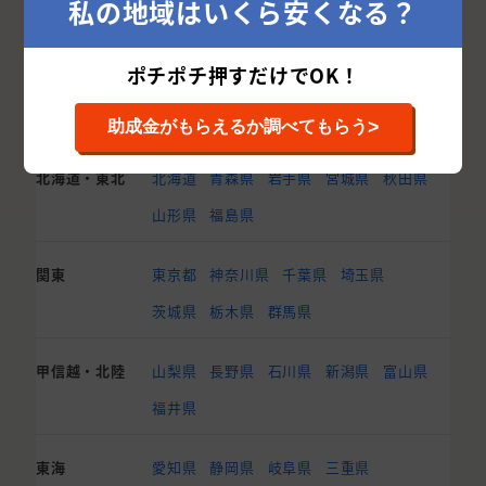
私の地域はいくら安くなる？
ポチポチ押すだけでOK！
他都道府県から外壁塗装業者を探す
>
助成金がもらえるか調べてもらう
北海道・東北
北海道
青森県
岩手県
宮城県
秋田県
山形県
福島県
関東
東京都
神奈川県
千葉県
埼玉県
茨城県
栃木県
群馬県
甲信越・北陸
山梨県
長野県
石川県
新潟県
富山県
福井県
東海
愛知県
静岡県
岐阜県
三重県