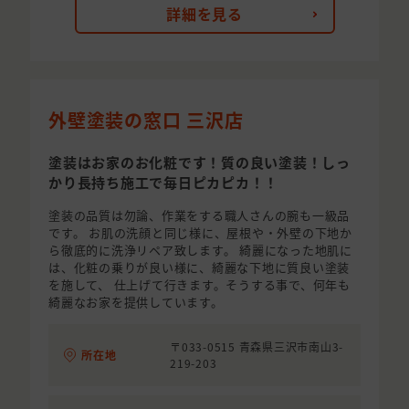
詳細を見る
外壁塗装の窓口 三沢店
塗装はお家のお化粧です！質の良い塗装！しっ
かり長持ち施工で毎日ピカピカ！！
塗装の品質は勿論、作業をする職人さんの腕も一級品
です。 お肌の洗顔と同じ様に、屋根や・外壁の下地か
ら徹底的に洗浄リペア致します。 綺麗になった地肌に
は、化粧の乗りが良い様に、綺麗な下地に質良い塗装
を施して、 仕上げて行きます。そうする事で、何年も
綺麗なお家を提供しています。
〒033-0515 青森県三沢市南山3-
所在地
219-203