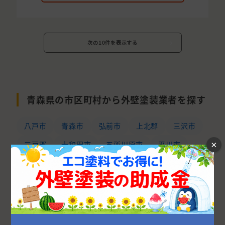
次の10件を表示する
青森県の市区町村から外壁塗装業者を探す
八戸市
青森市
弘前市
上北郡
三沢市
×
三戸郡
十和田市
五所川原市
平川市
北津軽郡
黒石市
つがる市
南津軽郡
東津軽郡
中津軽郡