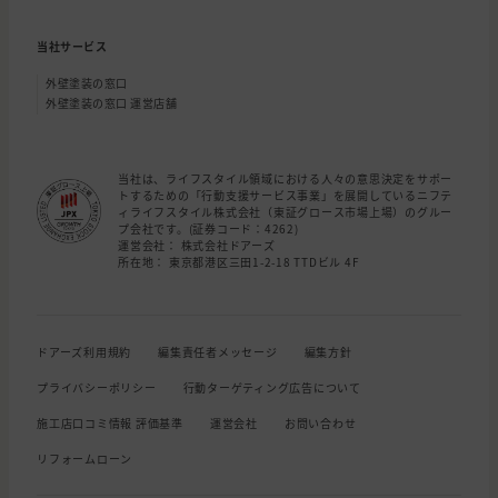
当社サービス
外壁塗装の窓口
外壁塗装の窓口 運営店舗
当社は、ライフスタイル領域における人々の意思決定をサポー
トするための「行動支援サービス事業」を展開しているニフテ
ィライフスタイル株式会社（東証グロース市場上場）のグルー
プ会社です。(証券コード：4262)
運営会社： 株式会社ドアーズ
所在地： 東京都港区三田1-2-18 TTDビル 4F
ドアーズ利用規約
編集責任者メッセージ
編集方針
プライバシーポリシー
行動ターゲティング広告について
施工店口コミ情報 評価基準
運営会社
お問い合わせ
リフォームローン