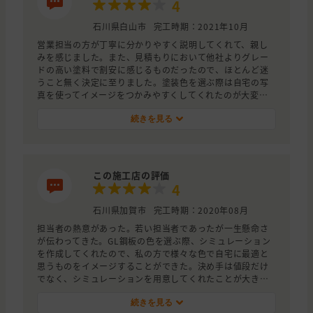
4
石川県白山市
完工時期：2021年10月
営業担当の方が丁寧に分かりやすく説明してくれて、親し
みを感じました。また、見積もりにおいて他社よりグレー
ドの高い塗料で割安に感じるものだったので、ほとんど迷
うこと無く決定に至りました。塗装色を選ぶ際は自宅の写
真を使ってイメージをつかみやすくしてくれたのが大変良
かったです。
続きを見る
この施工店の評価
4
石川県加賀市
完工時期：2020年08月
担当者の熱意があった。若い担当者であったが一生懸命さ
が伝わってきた。GL鋼板の色を選ぶ際、シミュレーション
を作成してくれたので、私の方で様々な色で自宅に最適と
思うものをイメージすることができた。決め手は値段だけ
でなく、シミュレーションを用意してくれたことが大き
い。
続きを見る