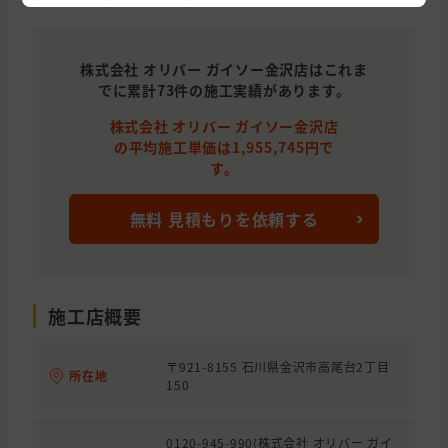
石川県
白山市
屋根の貼り替え(葺き替え)
石川県
金沢市
外壁の塗装
株式会社 オリバー ガイソー金沢店はこれま
でに累計73件の施工実績があります。
石川県
金沢市
外壁の塗装, 屋根の塗装
株式会社 オリバー ガイソー金沢店
石川県
金沢市
外壁の塗装
の平均施工単価は1,955,745円で
す。
石川県
能美市
外壁の塗装
石川県
金沢市
屋根の貼り替え(葺き替え)
無料 見積もりを依頼する
石川県
金沢市
外壁の塗装
石川県
金沢市
外壁の貼り替え(サイディング)
施工店概要
石川県
白山市
外壁の塗装
石川県
金沢市
外壁と屋根の塗装
〒921-8155 石川県金沢市高尾台2丁目
所在地
150
石川県
金沢市
外壁の塗装
石川県
河北郡
外壁の貼り替え(サイディング)
0120-945-990(株式会社 オリバー ガイ