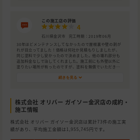
この施工店の評価
4
石川県金沢市
完工時期：2019年06月
30年ほどメンテナンスしてなかったので屋根裏や壁の剥が
れが目立ってました！価格は何社か見積もりしましたが、
同じ塗料で少し安かったので決めました。他の壊れ部分も
追加料金なしで治してくれました。施工前にも外壁以外に
塗りたい場所が有ったのですが、塗料を無償でいただき自
分で直しました。工事の人も大変気持ちの良い方たちで梅
雨前に工事終了して良かったです。
続きを見る
株式会社 オリバー ガイソー金沢店の成約・
施工情報
株式会社 オリバー ガイソー金沢店は累計73件の施工実
績があり、平均施工金額は1,955,745円です。