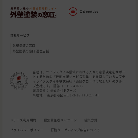
石川県
七尾市
外壁の塗装
石川県
能美市
外壁の塗装, 屋根の塗装
石川県
金沢市
屋根の塗装
当社サービス
外壁塗装の窓口
外壁塗装の窓口 運営店舗
当社は、ライフスタイル領域における人々の意思決定をサポー
トするための「行動支援サービス事業」を展開しているニフテ
ィライフスタイル株式会社（東証グロース市場上場）のグルー
プ会社です。(証券コード：4262)
運営会社： 株式会社ドアーズ
所在地： 東京都港区三田1-2-18 TTDビル 4F
ドアーズ利用規約
編集責任者メッセージ
編集方針
プライバシーポリシー
行動ターゲティング広告について