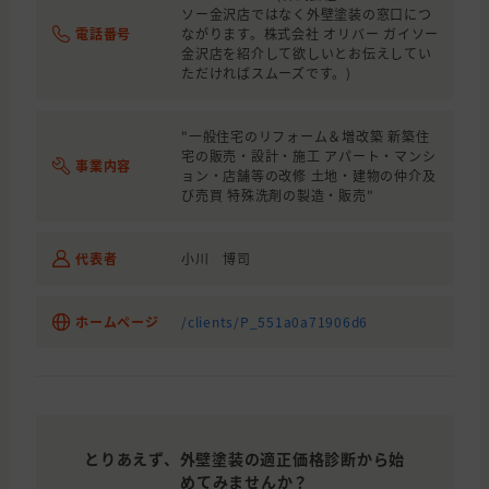
ソー金沢店ではなく外壁塗装の窓口につ
石川県
電話番号
かほく市
ながります。株式会社 オリバー ガイソー
雨漏り・防水
金沢店を紹介して欲しいとお伝えしてい
ただければスムーズです。)
石川県
加賀市
外壁と屋根の塗装, 全面の貼り替え
福井県
福井市
外壁と屋根の塗装, 全面の貼り替え
"一般住宅のリフォーム＆増改築 新築住
宅の販売・設計・施工 アパート・マンシ
石川県
小松市
外壁の塗装, 外壁の貼り替え(サイディ
事業内容
ョン・店舗等の改修 土地・建物の仲介及
び売買 特殊洗剤の製造・販売"
石川県
金沢市
外壁の塗装, 屋根の塗装
石川県
加賀市
外壁の貼り替え(サイディング)
代表者
小川 博司
石川県
金沢市
外壁の塗装, 屋根の塗装
ホームページ
/clients/P_551a0a71906d6
石川県
金沢市
外壁の塗装
石川県
金沢市
外壁の貼り替え(サイディング)
石川県
金沢市
外壁と屋根の塗装
石川県
金沢市
全面の貼り替え
とりあえず、外壁塗装の適正価格診断から始
めてみませんか？