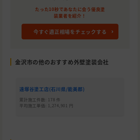
石川県
金沢市
外壁の塗装, 屋根の塗装, 外壁の貼り替
たった10秒であなたに会う優良塗
石川県
金沢市
外壁の塗装, 屋根の塗装, 雨漏り・防
装業者を紹介！
石川県
金沢市
外壁の塗装
今すぐ適正相場をチェックする
石川県
金沢市
外壁の塗装
石川県
珠洲市
外壁の塗装
石川県
野々市市
外壁の塗装
金沢市の他のおすすめ外壁塗装会社
石川県
白山市
外壁の塗装
石川県
金沢市
外壁の塗装, わからないので相談した
遠塚谷塗工店(石川県/能美郡)
奥
石川県
鳳珠郡
外壁の塗装
累計施工件数: 178 件
累
平均施工単価: 1,274,901 円
平均
石川県
小松市
外壁の塗装
石川県
金沢市
外壁の塗装
石川県
河北郡
外壁の塗装