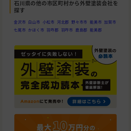
石川県の他の市区町村から外壁塗装会社を
石川県
能美市
外壁の塗装, 外壁の貼り替え(サイディ
探す
石川県
七尾市
外壁の塗装
金沢市
白山市
小松市
河北郡
野々市市
能美市
加賀市
石川県
白山市
外壁の塗装
七尾市
かほく市
羽咋郡
羽咋市
鹿島郡
能美郡
石川県
金沢市
屋根の塗装
石川県
金沢市
外壁の塗装
石川県
かほく市
外壁の塗装
石川県
鳳珠郡
外壁の塗装
石川県
金沢市
外壁の塗装
石川県
加賀市
外壁の塗装, 屋根の塗装, 全面の貼り
石川県
金沢市
石川県
金沢市
外壁の塗装
石川県
能美市
外壁の塗装, 屋根の塗装