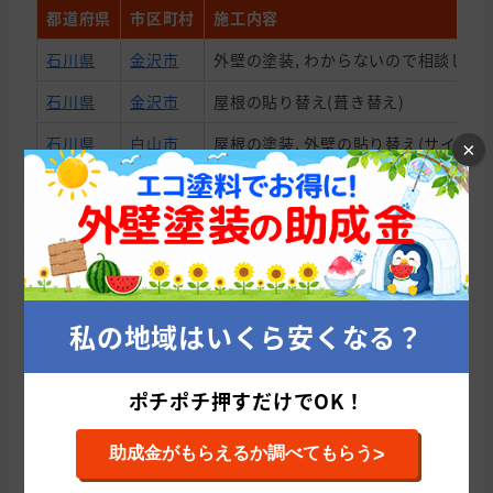
都道府県
市区町村
施工内容
石川県
金沢市
外壁の塗装, わからないので相談した
石川県
金沢市
屋根の貼り替え(葺き替え)
石川県
白山市
屋根の塗装, 外壁の貼り替え(サイディ
×
石川県
金沢市
外壁の塗装, わからないので相談した
石川県
白山市
外壁の貼り替え(サイディング)
石川県
河北郡
外壁の塗装, 外壁の貼り替え(サイディ
石川県
白山市
外壁の塗装
私の地域はいくら安くなる？
石川県
金沢市
外壁の塗装, わからないので相談した
石川県
白山市
外壁の塗装, 外壁の貼り替え(サイディ
ポチポチ押すだけでOK！
石川県
野々市市
外壁の貼り替え(サイディング)
>
助成金がもらえるか調べてもらう
石川県
金沢市
屋根の塗装