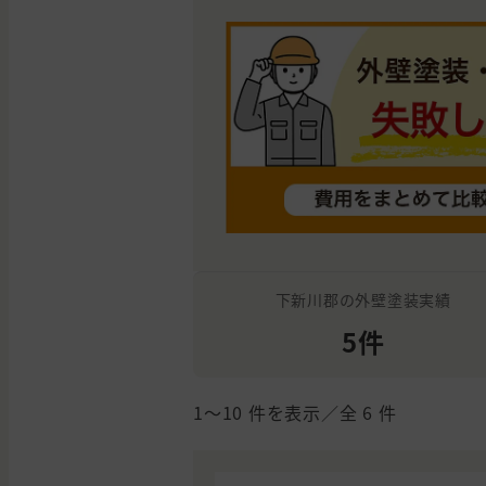
下新川郡の外壁塗装実績
5件
1〜10
件を表示／全
6
件