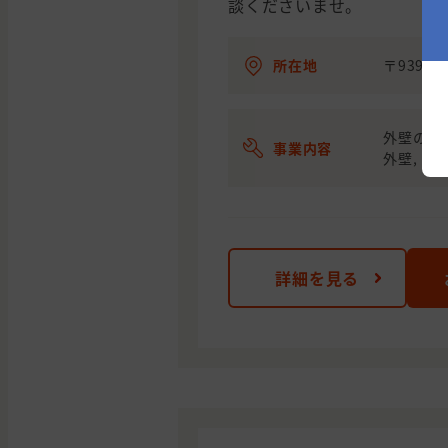
談くださいませ。
所在地
〒939-8
外壁の塗装
事業内容
外壁, カ
詳細を見る