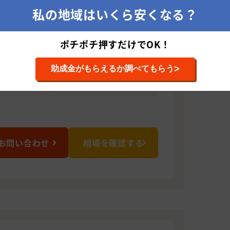
私の地域はいくら安くなる？
264 富山県富山市経田1226 2F
ポチポチ押すだけでOK！
>
助成金がもらえるか調べてもらう
, 屋根の塗装, 雨漏り, 防水, カバー工法：
バー工法：屋根, 張替え：...
お問い合わせ
相場を確認する