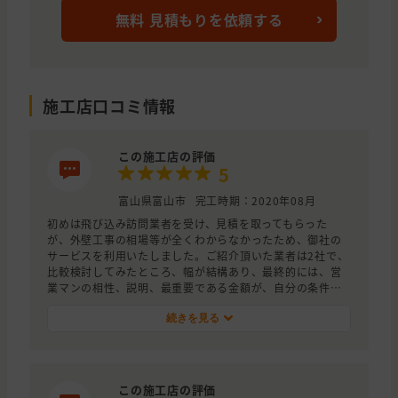
無料 見積もりを依頼する
施工店口コミ情報
この施工店の評価
5
富山県富山市
完工時期：2020年08月
初めは飛び込み訪問業者を受け、見積を取ってもらった
が、外壁工事の相場等が全くわからなかったため、御社の
サービスを利用いたしました。ご紹介頂いた業者は2社で、
比較検討してみたところ、幅が結構あり、最終的には、営
業マンの相性、説明、最重要である金額が、自分の条件に
合致したため今回の業者に決めました。決めた理由として
は、慣れ親しんだ外観だったため、透明な塗装をご提案頂
続きを見る
いたことが、決め手となりました。あと塗装原料のグレー
ドもよかった点です。
今回、納得のいく業者に巡り会えたのも御社のおかげで
す。大変ありがとうございました。
この施工店の評価