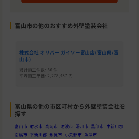
富山市の他のおすすめ外壁塗装会社
株式会社 オリバー ガイソー富山店(富山県/富
有
山市)
累
平均
累計施工件数: 56 件
平均施工単価: 2,278,437 円
富山県の他の市区町村から外壁塗装会社を
探す
富山市
射水市
高岡市
砺波市
滑川市
黒部市
中新川郡
南砺市
下新川郡
氷見市
小矢部市
魚津市