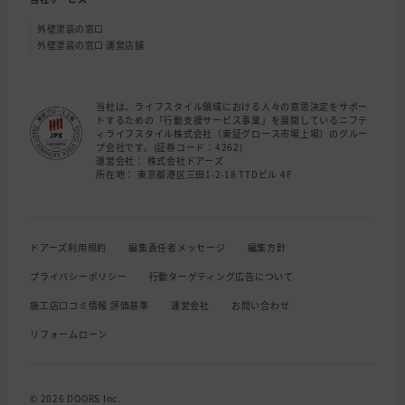
外壁塗装の窓口
外壁塗装の窓口 運営店舗
当社は、ライフスタイル領域における人々の意思決定をサポー
トするための「行動支援サービス事業」を展開しているニフテ
ィライフスタイル株式会社（東証グロース市場上場）のグルー
プ会社です。(証券コード：4262)
運営会社： 株式会社ドアーズ
所在地： 東京都港区三田1-2-18 TTDビル 4F
ドアーズ利用規約
編集責任者メッセージ
編集方針
プライバシーポリシー
行動ターゲティング広告について
施工店口コミ情報 評価基準
運営会社
お問い合わせ
リフォームローン
© 2026 DOORS Inc.