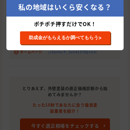
私の地域はいくら安くなる？
解体サービス、リフォーム、不用品回
事業内容
収、不動産など
ポチポチ押すだけでOK！
代表者
米田 誠治
>
助成金がもらえるか調べてもらう
ホームページ
/clients/P_5e04157b2c63c
とりあえず、外壁塗装の適正価格診断から始
めてみませんか？
たった10秒であなたに会う優良塗
装業者を紹介！
今すぐ適正相場をチェックする