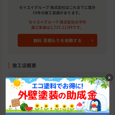
富山県
富山市
外壁の塗装, 屋根の塗装, わからない
セイエイグループ 株式会社はこれまでに累計
18件の施工実績があります。
富山県
射水市
外壁と屋根の塗装
セイエイグループ 株式会社の平均
富山県
高岡市
外壁と屋根の塗装
施工単価は1,727,111円です。
富山県
富山市
外壁の塗装
無料 見積もりを依頼する
富山県
氷見市
外壁の貼り替え(サイディング)
富山県
砺波市
外壁の塗装, 外壁の貼り替え(サイディ
施工店概要
×
所在地
〒930-1315 富山県富山市中番151
0120-945-990(セイエイグループ 株式会
社ではなく外壁塗装の窓口につながりま
電話番号
す。セイエイグループ 株式会社を紹介し
て欲しいとお伝えしていただければスム
ーズです。)