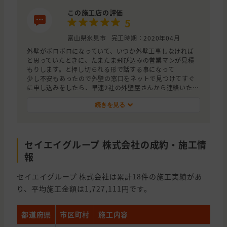
この施工店の評価
5
富山県氷見市
完工時期：2020年04月
外壁がボロボロになっていて、いつか外壁工事しなければ
と思っていたときに、たまたま飛び込みの営業マンが見積
もりします。と押し切られる形で話する事になって
少し不安もあったので外壁の窓口をネットで見つけてすぐ
に申し込みをしたら、早速2社の外壁屋さんから連絡いただ
きすぐに見積もりを出してくれた。最初の飛び込みの業者
は、すぐに即決を迫り、断ると見積もりも持ち帰られて凄
続きを見る
く不快であった。
紹介いただいた2社の外壁屋さんは、丁寧な説明や強引な売
り込みも無く感じの良い対応だった。そして、自宅の劣化
セイエイグループ 株式会社の成約・施工情
の酷さから塗装よりサイディングの方が長持ちすると思い
少々高いけどサイディングの業者カーベスさんに決めた。
報
担当営業さんが親切で丁寧に説明してくれるのでとても信
頼出来る業者だと思った。出入りする職人さんも元気な挨
セイエイグループ 株式会社は累計18件の施工実績があ
拶してくれるのでとても気持ちの良いです。
り、平均施工金額は1,727,111円です。
都道府県
市区町村
施工内容