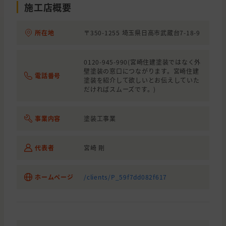
埼玉県
鶴ヶ島市
屋根の貼り替え(葺き替え)
施工店概要
埼玉県
日高市
外壁と屋根の塗装
所在地
〒350-1255 埼玉県日高市武蔵台7-18-9
埼玉県
川越市
外壁の塗装
東京都
青梅市
外壁の塗装, わからないので相談し
0120-945-990(宮崎住建塗装ではなく外
壁塗装の窓口につながります。宮崎住建
電話番号
塗装を紹介して欲しいとお伝えしていた
埼玉県
入間市
外壁の塗装
だければスムーズです。)
東京都
西多摩郡
雨漏り
事業内容
塗装工事業
東京都
青梅市
外壁と屋根の塗装
埼玉県
川越市
外壁と屋根の塗装
代表者
宮崎 剛
東京都
稲城市
外壁と屋根の塗装
東京都
羽村市
わからないので相談したい
ホームページ
/clients/P_59f7dd082f617
東京都
青梅市
屋根の塗装, わからないので相談し
東京都
国分寺市
外壁の塗装