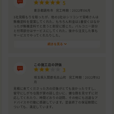
5
東京都調布市
完工時期：2022年06月
3社見積もりを取ったが、他の2社はシリコンで宮崎さんは
無機塗料を提案してくれた。もちろん料金は1番安くはなか
ったが無機塗料でと思うと割安に感じた。バルコニー部分
と付帯部分はサービスにしてくれた。後から注文した事も
サービスでやってくれたりした。
続きを見る
この施工店の評価
3
埼玉県入間郡毛呂山町
完工時期：2022年02
月
見積に来てくださった方の印象がとても良かったですし、
留守にしがちな我が家の話し合いに、嫌な顔を見せずに対
応してくれたり、時間どおりの訪問、その他にも迅速なア
ドバイスや行動に感謝しています。塗装終了の保証期間に
ついても、満足しています。