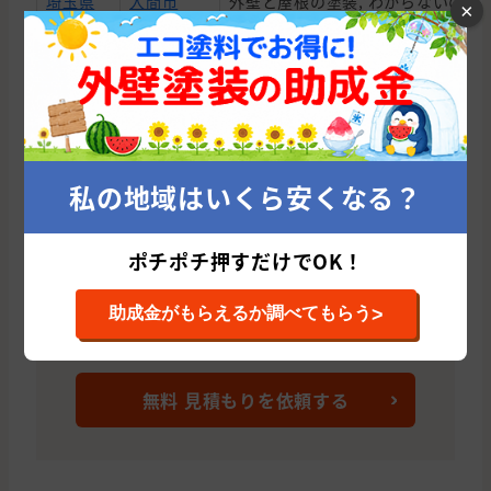
埼玉県
入間市
外壁と屋根の塗装, わからないので
×
埼玉県
日高市
外壁の塗装
埼玉県
狭山市
外壁の塗装
群馬県
太田市
外壁と屋根の塗装
埼玉県
大里郡
わからないので相談したい
私の地域はいくら安くなる？
埼玉県
川越市
わからないので相談したい
埼玉県
富士見市
外壁の貼り替え(サイディング), 屋
ポチポチ押すだけでOK！
宮崎住建塗装はこれまでに累計72件の施工実
績があります。
埼玉県
飯能市
外壁の塗装, わからないので相談し
>
助成金がもらえるか調べてもらう
宮崎住建塗装の平均施工単価は
埼玉県
狭山市
外壁と屋根の塗装
1,038,195円です。
埼玉県
坂戸市
外壁と屋根の塗装
無料 見積もりを依頼する
埼玉県
川越市
外壁と屋根の塗装, 外壁の貼り替え(
東京都
青梅市
外壁の塗装