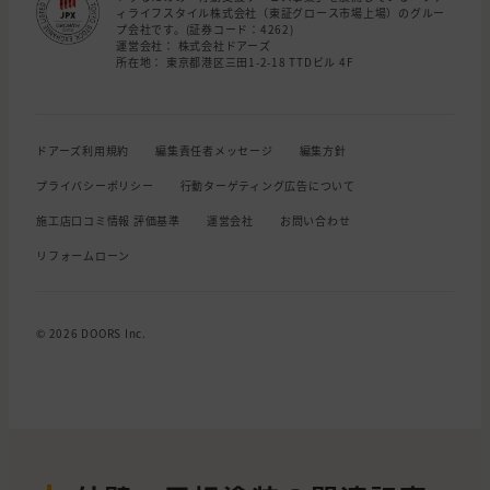
ィライフスタイル株式会社（東証グロース市場上場）のグルー
プ会社です。(証券コード：4262)
運営会社： 株式会社ドアーズ
所在地： 東京都港区三田1-2-18 TTDビル 4F
ドアーズ利用規約
編集責任者メッセージ
編集方針
プライバシーポリシー
行動ターゲティング広告について
施工店口コミ情報 評価基準
運営会社
お問い合わせ
リフォームローン
© 2026 DOORS Inc.