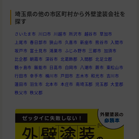
東京都
小平市
外壁の塗装, 外壁の貼り替え(サイデ
埼玉県の他の市区町村から外壁塗装会社を
埼玉県
坂戸市
外壁の塗装, 屋根の貼り替え(葺き替
探す
東京都
墨田区
外壁の塗装, 屋根の塗装, 外壁の貼
さいたま市
川口市
川越市
所沢市
越谷市
草加市
上尾市
春日部市
狭山市
久喜市
新座市
熊谷市
入間市
東京都
北区
外壁と屋根の塗装
坂戸市
富士見市
鴻巣市
ふじみ野市
三郷市
加須市
東京都
立川市
外壁の塗装
比企郡
朝霞市
深谷市
北葛飾郡
入間郡
北足立郡
栃木県
足利市
外壁と屋根の塗装
鶴ヶ島市
飯能市
日高市
白岡市
八潮市
蕨市
東松山市
行田市
幸手市
桶川市
戸田市
志木市
和光市
吉川市
埼玉県
入間市
外壁と屋根の塗装
蓮田市
羽生市
北本市
本庄市
南埼玉郡
児玉郡
大里郡
埼玉県
所沢市
外壁の塗装, 屋根の塗装
秩父市
秩父郡
東京都
世田谷区
雨漏り・防水
埼玉県
坂戸市
外壁の塗装
東京都
杉並区
外壁の塗装, 雨漏り・防水
東京都
羽村市
外壁と屋根の塗装