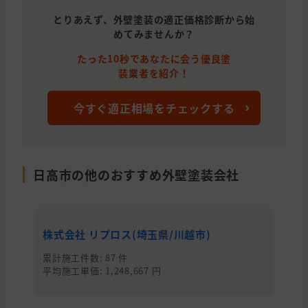
埼玉県
日高市
外壁と屋根の塗装
とりあえず、外壁塗装の適正価格診断から始
めてみませんか？
東京都
立川市
外壁の塗装
たった10秒であなたに会う優良塗
東京都
東村山市
外壁の塗装
装業者を紹介！
埼玉県
飯能市
外壁の塗装
今すぐ適正相場をチェックする
東京都
調布市
外壁と屋根の塗装
埼玉県
比企郡
外壁の塗装
東京都
あきる野市
外壁の塗装
日高市の他のおすすめ外壁塗装会社
埼玉県
入間市
外壁の塗装
埼玉県
入間市
外壁と屋根の塗装
株式会社 リプロス(埼玉県/川越市)
株
東京都
調布市
外壁と屋根の塗装
累計施工件数: 87 件
累
平均施工単価: 1,248,667 円
平均
東京都
羽村市
外壁と屋根の塗装
東京都
立川市
雨漏り・防水, わからないので相談