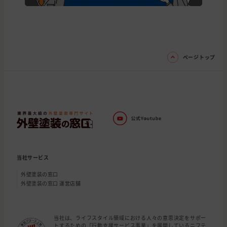
東京都
西多摩郡
外壁と屋根の塗装
東京都
青梅市
外壁と屋根の塗装
埼玉県
入間市
外壁と屋根の塗装
ページトップ
東京都
青梅市
外壁の塗装
東京都
武蔵村山市
外壁の塗装
埼玉県
川越市
外壁と屋根の塗装
東京都
青梅市
外壁と屋根の塗装
当社サービス
外壁塗装の窓口
外壁塗装の窓口 運営店舗
当社は、ライフスタイル領域における人々の意思決定をサポー
トするための「行動支援サービス事業」を展開しているニフテ