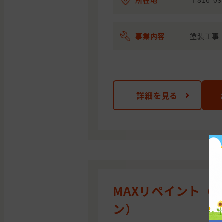
所在地
〒816-0
事業内容
塗装工事
詳細を見る
MAXリペイント（
ン）