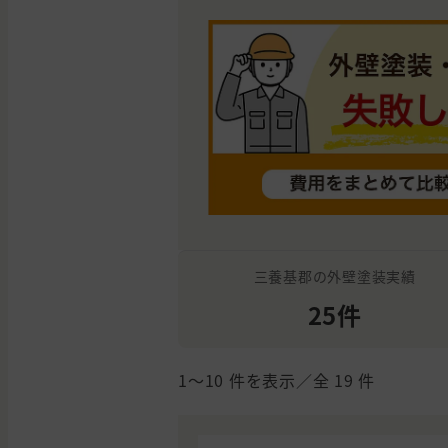
三養基郡の外壁塗装実績
25件
1〜10
件を表示／全
19
件