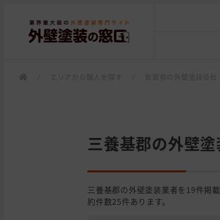
/
エリアから職人を探す
/
佐賀県の外壁塗装会社
三養基郡の外壁塗
三養基郡の外壁塗装業者を19件掲
約件数25件あります。