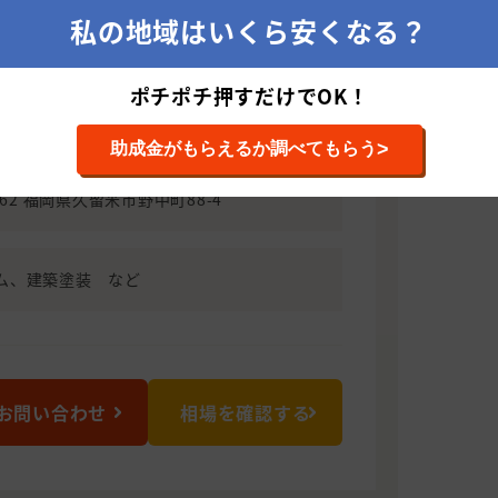
、本当に満足いただける工事を提供い
私の地域はいくら安くなる？
した専門スタッフを構え、お客様のニー
ポチポチ押すだけでOK！
らせていただきます。お困りごとがござ
くださいませ。
>
助成金がもらえるか調べてもらう
0862 福岡県久留米市野中町88-4
ム、建築塗装 など
お問い合わせ
相場を確認する