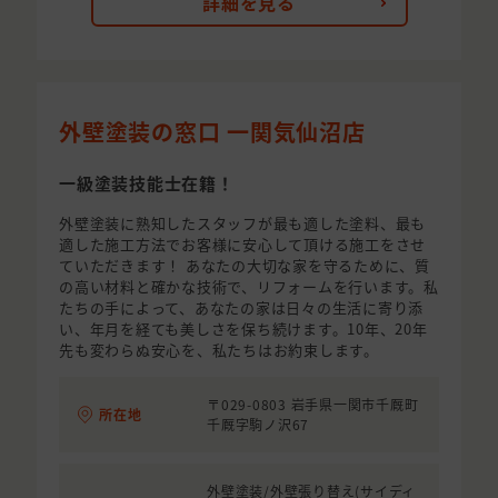
詳細を見る
外壁塗装の窓口 一関気仙沼店
一級塗装技能士在籍！
外壁塗装に熟知したスタッフが最も適した塗料、最も
適した施工方法でお客様に安心して頂ける施工をさせ
ていただきます！ あなたの大切な家を守るために、質
の高い材料と確かな技術で、リフォームを行います。私
たちの手によって、あなたの家は日々の生活に寄り添
い、年月を経ても美しさを保ち続けます。10年、20年
先も変わらぬ安心を、私たちはお約束します。
〒029-0803 岩手県一関市千厩町
所在地
千厩字駒ノ沢67
外壁塗装/外壁張り替え(サイディ