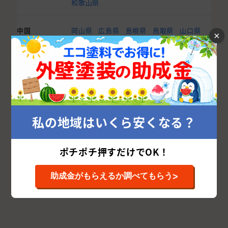
和歌山県
中国
岡山県
広島県
島根県
鳥取県
山口県
×
四国
愛媛県
香川県
高知県
徳島県
九州・沖縄
福岡県
佐賀県
長崎県
熊本県
大分県
宮崎県
鹿児島県
沖縄県
私の地域はいくら安くなる？
ポチポチ押すだけでOK！
>
助成金がもらえるか調べてもらう