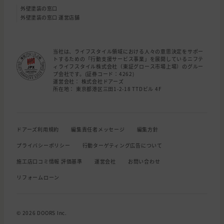
外壁塗装の窓口
外壁塗装の窓口 運営店舗
当社は、ライフスタイル領域における人々の意思決定をサポー
トするための「行動支援サービス事業」を展開しているニフテ
ィライフスタイル株式会社（東証グロース市場上場）のグルー
プ会社です。(証券コード：4262)
運営会社： 株式会社ドアーズ
所在地： 東京都港区三田1-2-18 TTDビル 4F
ドアーズ利用規約
編集責任者メッセージ
編集方針
プライバシーポリシー
行動ターゲティング広告について
施工店口コミ情報 評価基準
運営会社
お問い合わせ
リフォームローン
© 2026 DOORS Inc.