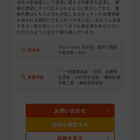
当社は塗装屋として塗装に関する可能性を追求し、客
様の要望にすべて応えられるように努力してます。 屋
根外壁はもちろん汚れが気になるキッチンや浴槽等最
も悩まれる個所に力を入れてきました。 もちろん塗装
できる＝耐久性としていつまでも満足感を味わってい
ただけるように全力で取り組んでいます。
〒029-0803 岩手県一関市千厩町
所在地
千厩字駒ノ沢67
"・一般建築塗装 ・浴室、浴槽再
事業内容
生塗装 ・FRP防水塗装 ・難燃処理
作業工事 ・屋根清掃塗装 ...
お問い合わせ
相場を確認する
詳細を見る