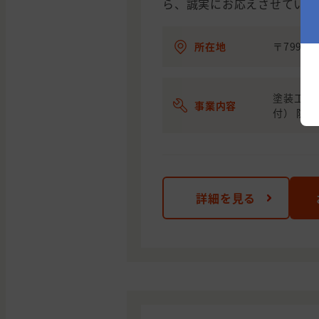
ら、誠実にお応えさせていた
所在地
〒7992
塗装工事
事業内容
付） 防水
詳細を見る