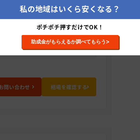
だきます。
私の地域はいくら安くなる？
653 愛媛県松山市権現町甲827番地2
ポチポチ押すだけでOK！
>
助成金がもらえるか調べてもらう
全般 （外壁，屋根，鉄骨，橋梁，家具，吹
工事 （屋上防水，ﾍﾞﾗﾝﾀﾞ防水，...
お問い合わせ
相場を確認する