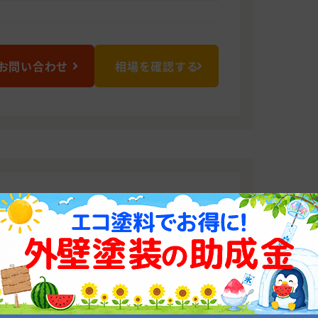
お問い合わせ
相場を確認する
塗替えは完全自社施工の七色建工へ！
を専門に営んでまいりました。お客様の財
長く･強く･美しく維持していくかを日々
、住宅塗装に熟知した専門スタッフに加
います。何らかの形でご縁がありました