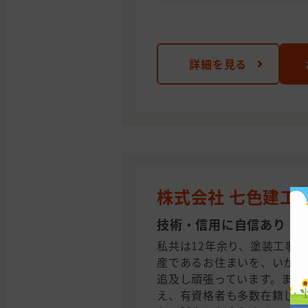
詳細を見る
株式会社 七色建工
技術・信用に自信あり！
私共は12年余り、塗装工事
産であるお住まいを、いかに
追及し頑張っています。また
え、有資格者も多数在籍して