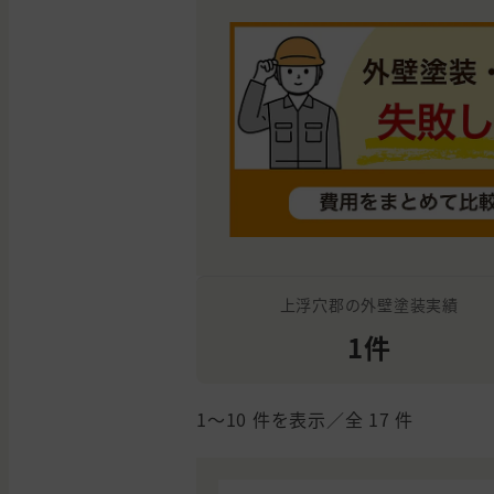
上浮穴郡の外壁塗装実績
1件
1〜10
件を表示／全
17
件