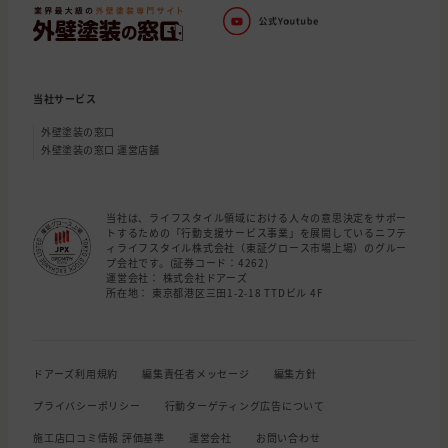
当社サービス
外壁塗装の窓口
外壁塗装の窓口 運営店舗
当社は、ライフスタイル領域における人々の意思決定をサポー
トするための「行動支援サービス事業」を展開しているニフテ
ィライフスタイル株式会社（東証グロース市場上場）のグルー
プ会社です。(証券コード：4262)
運営会社： 株式会社ドアーズ
所在地： 東京都港区三田1-2-18 TTDビル 4F
ドアーズ利用規約
編集責任者メッセージ
編集方針
プライバシーポリシー
行動ターゲティング広告について
施工店口コミ情報 評価基準
運営会社
お問い合わせ