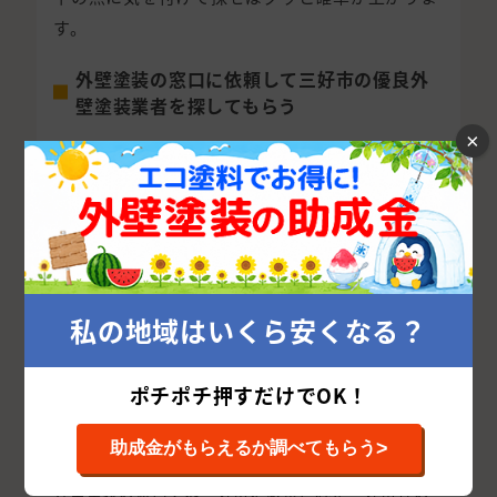
す。
外壁塗装の窓口に依頼して三好市の優良外
壁塗装業者を探してもらう
×
結論、三好市で優良外壁塗装業者を探すなら、外壁
塗装の窓口に依頼してしまうのが一番簡単で確実で
す。
この後に紹介する方法でも優良外壁塗装業者を探し
やすくなりますが、外壁塗装の窓口に加盟するため
には
私の地域はいくら安くなる？
厳格な審査を通過する必要があるため、
悪徳業者に
騙される可能性がかなり低く
なります。
ポチポチ押すだけでOK！
外壁塗装の窓口ではスタッフがあなたに合った最適
な優良外壁塗装業者を紹介するため、自分で面倒な
>
助成金がもらえるか調べてもらう
調査は不要です。
外壁塗装の窓口では三好市に厳選された三好市社の