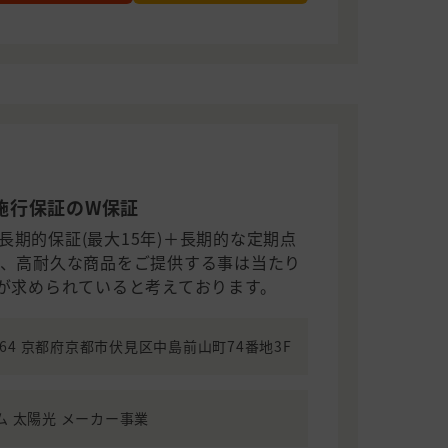
施行保証のW保証
期的保証(最大15年)＋長期的な定期点
代、高耐久な商品をご提供する事は当たり
αが求められていると考えております。
8464 京都府京都市伏見区中島前山町74番地3F
ム 太陽光 メーカー事業