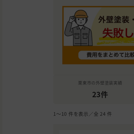
栗東市の外壁塗装実績
23件
1〜10
件を表示／全
24
件