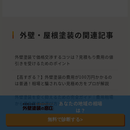
外壁・屋根塗装の関連記事
外壁塗装で価格交渉するコツは？見積もり費用の値
引きを受けるためのポイント
【高すぎる？】外壁塗装の費用が100万円かかるの
は普通！相場と騙されない見極め方をプロが解説
外壁塗装を安く抑えるための完全ガイド｜費用相場
あなたの地域の相場
から優良業者の選び方まで
は？
外壁塗装はまだするな？2026年の外壁塗装 最新事
無料で診断する
>
情と賢い選択