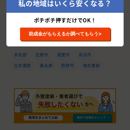
私の地域はいくら安くなる？
三重県の市区町村から外壁塗装業者を探す
ポチポチ押すだけでOK！
津市
四日市市
鈴鹿市
桑名市
松阪市
伊勢市
名張市
三重郡
伊賀市
>
助成金がもらえるか調べてもらう
いなべ市
亀山市
度会郡
員弁郡
多気郡
志摩市
尾鷲市
鳥羽市
北牟婁郡
桑名郡
熊野市
南牟婁郡