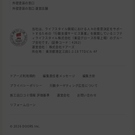
外壁塗装の窓口
外壁塗装の窓口 運営店舗
当社は、ライフスタイル領域における人々の意思決定をサポー
トするための「行動支援サービス事業」を展開しているニフテ
ィライフスタイル株式会社（東証グロース市場上場）のグルー
プ会社です。(証券コード：4262)
運営会社： 株式会社ドアーズ
所在地： 東京都港区三田1-2-18 TTDビル 4F
ドアーズ利用規約
編集責任者メッセージ
編集方針
プライバシーポリシー
行動ターゲティング広告について
施工店口コミ情報 評価基準
運営会社
お問い合わせ
リフォームローン
© 2026 DOORS Inc.