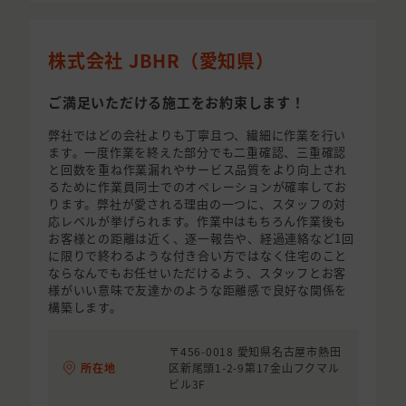
株式会社 JBHR（愛知県）
ご満足いただける施工をお約束します！
弊社ではどの会社よりも丁寧且つ、繊細に作業を行い
ます。一度作業を終えた部分でも二重確認、三重確認
と回数を重ね作業漏れやサービス品質をより向上され
るために作業員同士でのオペレーションが確率してお
ります。弊社が愛される理由の一つに、スタッフの対
応レベルが挙げられます。作業中はもちろん作業後も
お客様との距離は近く、逐一報告や、経過連絡など1回
に限りで終わるような付き合い方ではなく住宅のこと
ならなんでもお任せいただけるよう、スタッフとお客
様がいい意味で友達かのような距離感で良好な関係を
構築します。
〒456-0018 愛知県名古屋市熱田
所在地
区新尾頭1-2-9第17金山フクマル
ビル3F