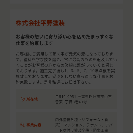
株式会社平野塗装
お客様の想いに寄り添い心を込めたまっすぐな
仕事を約束します
お客様にご満足して頂く事が元気の源になっておりま
す。塗料を学び技を磨き、常に最高のものを追及してい
くことがお客様の心からの笑顔に繋がっていくと感じ
ております。施工完了後も1、3、5、7、10年点検を実
施致しております。妥協をしない真っ直ぐな仕事をお
約束致します。是非私達にお任せ下さい。
〒510-0951 三重県四日市市小古
所在地
曽東1丁目3番43号
内外塗装各種（リフォーム・新
事業内容
築） マンション、テナント、アパ
ート吹付け塗装全般・防水工事