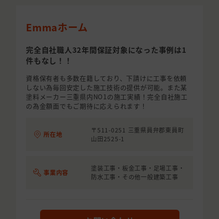
Emmaホーム
完全自社職人32年間保証対象になった事例は1
件もなし！！
資格保有者も多数在籍しており、下請けに工事を依頼
しない為毎回安定した施工技術の提供が可能。また某
塗料メーカー三重県内NO1の施工実績！完全自社施工
の為金額面でもご期待に応えられます！
〒511-0251 三重県員弁郡東員町
所在地
山田2525-1
塗装工事・板金工事・足場工事・
事業内容
防水工事・その他一般建築工事