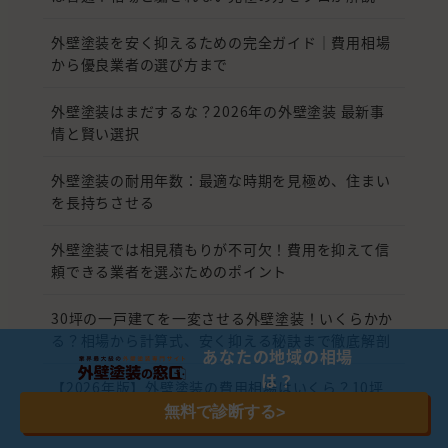
外壁塗装を安く抑えるための完全ガイド｜費用相場
から優良業者の選び方まで
外壁塗装はまだするな？2026年の外壁塗装 最新事
情と賢い選択
外壁塗装の耐用年数：最適な時期を見極め、住まい
を長持ちさせる
外壁塗装では相見積もりが不可欠！費用を抑えて信
頼できる業者を選ぶためのポイント
30坪の一戸建てを一変させる外壁塗装！いくらかか
る？相場から計算式、安く抑える秘訣まで徹底解剖
あなたの地域の相場
は？
【2026年版】外壁塗装の費用相場はいくら？10坪
から100坪の適正価格と安く抑えるコツ
無料で診断する
>