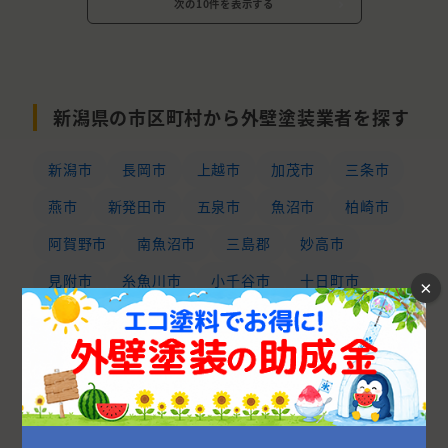
次の10件を表示する
新潟県の市区町村から外壁塗装業者を探す
新潟市
長岡市
上越市
加茂市
三条市
燕市
新発田市
五泉市
魚沼市
柏崎市
阿賀野市
南魚沼市
三島郡
妙高市
見附市
糸魚川市
小千谷市
十日町市
×
胎内市
北蒲原郡
西蒲原郡
南蒲原郡
南魚沼郡
中魚沼郡
刈羽郡