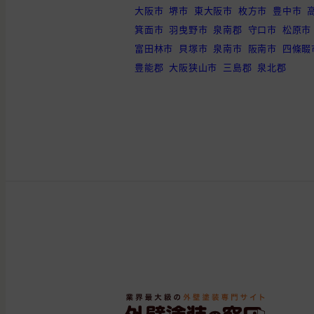
大阪
大阪
大阪市
堺市
東大阪市
枚方市
豊中市
外壁と屋根の塗装
府
市
箕面市
羽曳野市
泉南郡
守口市
松原市
富田林市
貝塚市
泉南市
阪南市
四條畷
兵庫
尼崎
外壁の塗装
県
市
豊能郡
大阪狭山市
三島郡
泉北郡
大阪
泉佐
外壁と屋根の塗装
府
野市
大阪
羽曳
外壁と屋根の塗装, 雨
府
野市
大阪
門真
府
市
大阪
大阪
外壁の塗装, 屋根の塗
府
市
大阪
箕面
外壁と屋根の塗装, 雨
府
市