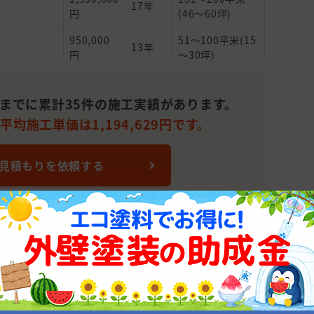
17年
円
(46～60坪)
950,000
51～100平米(15
13年
円
～30坪)
1,040,000
101～150平米
27年
円
(31～45坪)
れまでに累計35件の施工実績があります。
均施工単価は1,194,629円です。
1,290,000
13
分からない
円
 見積もりを依頼する
1,100,000
101～150平米
13年
円
(31～45坪)
850,000
51～100平米(15
15 初
円
～30坪)
1,600,000
51～100平米(15
ィング)
20年
円
～30坪)
1,040,000
101～150平米
大阪府大阪市西区九条南1-10-12 メガドームウエスト1F
11年
円
(31～45坪)