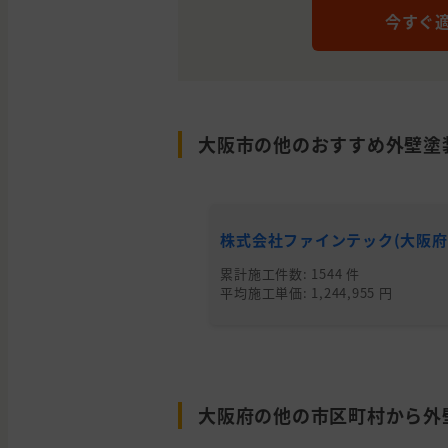
府
川市
今すぐ
大阪
枚方
外壁の塗装
府
市
兵庫
尼崎
外壁の塗装
県
市
大阪市の他のおすすめ外壁塗
大阪
吹田
外壁の塗装, 屋根の塗
府
市
奈良
橿原
外壁と屋根の塗装
株式会社ファインテック(大阪府
県
市
累計施工件数: 1544 件
大阪
高槻
外壁と屋根の塗装
平均施工単価: 1,244,955 円
府
市
大阪
大阪
外壁の塗装
府
市
大阪
豊中
外壁と屋根の塗装, わ
大阪府の他の市区町村から外
府
市
相談したい