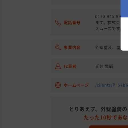
兵庫
川西
外壁と屋根の塗装
県
市
0120-945-
電話番号
ます。株式会社
大阪
大阪
外壁の塗装
スムーズです。)
府
市
大阪
大阪
外壁の塗装
府
市
事業内容
外壁塗装、屋根
大阪
枚方
外壁の塗装
府
市
代表者
光井 武郎
大阪
大阪
外壁の塗装, 雨漏り・
府
市
ホームページ
/clients/P_57b
大阪
東大
外壁の塗装, 屋根の塗装
府
阪市
いので相談したい
大阪
高槻
とりあえず、外壁塗装の
外壁の塗装
府
市
たった10秒であ
大阪
寝屋
屋根の塗装