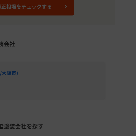
円
(31～45坪)
適正相場をチェックする
870,000
101～150平米
28年
円
(31～45坪)
360,000
20年～
51～100平米(15
円
30年
～30坪)
装会社
930,000
101～150平米
装
23年
円
(31～45坪)
860,000
16～17
101～150平米
/大阪市)
株式会
円
年
(31～45坪)
累計施工件
750,000
51～100平米(15
20年
平均施工単
円
～30坪)
3,500,000
501平米(151坪)
25年
円
～
からないので
960,000
151～200平米
23年
壁塗装会社を探す
円
(46～60坪)