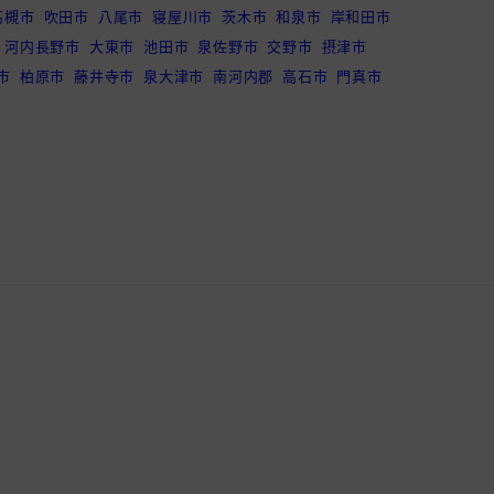
870,000
高槻市
吹田市
八尾市
寝屋川市
茨木市
和泉市
岸和田市
26年
～50平米(15坪)
円
河内長野市
大東市
池田市
泉佐野市
交野市
摂津市
市
柏原市
藤井寺市
泉大津市
南河内郡
高石市
門真市
920,000
51～100平米(15
40年
円
～30坪)
994,000
101～150平米
17年
円
(31～45坪)
1,080,000
101～150平米
漏り・防水
20年
円
(31～45坪)
1,020,000
11～15
51～100平米(15
円
年
～30坪)
900,000
16～20
101～150平米
装
円
年
(31～45坪)
1,230,000
151～200平米
漏り・防水
11年
円
(46～60坪)