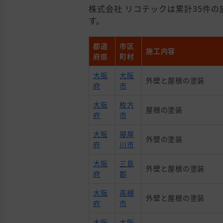
株式会社 リコテックは累計35件の施
す。
都道
市区
施工内容
府県
町村
大阪
大阪
外壁と屋根の塗装
府
市
大阪
枚方
屋根の塗装
府
市
大阪
寝屋
外壁の塗装
府
川市
大阪
三島
外壁と屋根の塗装
府
郡
大阪
高槻
外壁と屋根の塗装
府
市
大阪
大阪