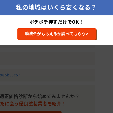
私の地域はいくら安くなる？
1,100,000
51～100平米(15
10年
円
～30坪)
990(株式会社 リコテックではなく外壁塗装の窓口につながり
 リコテックを紹介して欲しいとお伝えしていただければ
1,100,000
151～200平米
ポチポチ押すだけでOK！
15年位
円
(46～60坪)
>
助成金がもらえるか調べてもらう
890,000
13〜14
分からない
円
年
塗装、防水工事
1,050,000
51～100平米(15
9年
円
～30坪)
2,470,000
301～350平米
防水
10年
円
(91～105坪)
698bb56c57
, わからな
1,080,000
51～100平米(15
20年
円
～30坪)
1,108,000
30〜40
適正価格診断から始めてみませんか？
分からない
円
年
なたに会う優良塗装業者を紹介！
2,150,000
101～150平米
13年