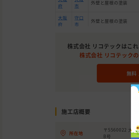
外壁と屋根の塗装
府
市
大阪
守口
外壁と屋根の塗装
府
市
大阪
八尾
外壁の塗装
府
市
株式会社 リコテックはこ
株式会社 リコテックの平
大阪
大阪
外壁と屋根の塗装
府
市
大阪
箕面
無料
外壁の塗装
府
市
兵庫
尼崎
外壁の塗装
県
市
大阪
寝屋
施工店概要
外壁の貼り替え(サイデ
府
川市
大阪
豊中
〒5560022 
外壁の塗装
所在地
府
市
B号