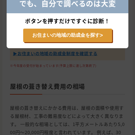
でも、自分で調べるのは大変
また、補助金制度によっては、申請書類の書式が指定
されている場合があります。 各制度のホームページな
どで書式をダウンロードし、正しく記入するようにし
ボタンを押すだけですぐに診断！
ましょう。
>
お住まいの地域の助成金を探す
知らないと差がつく助成金の地域条件
▶︎お住まいの地域の助成金制度を確認する
※今年度の受付が始まっています(予算上限に達し次第終了)
屋根の葺き替え費用の相場
屋根の葺き替えにかかる費用は、屋根の面積や使用す
る屋根材、工事の難易度などによって大きく異なりま
す。 一般的な相場としては、1平方メートルあたり5,0
00円～20,000円程度と言われています。 例えば、30