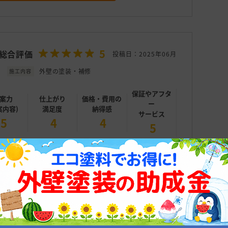
5
総合評価
投稿日：2025年06月
外壁の塗装・補修
施工内容
保証やアフタ
案力
仕上がり
価格・費用の
ー
案内容)
満足度
納得感
サービス
5
4
4
5
したが、工事前の調査で細かい所まで見てくださり
店さんに依頼しました。太陽光発電設置も予定して
絡を取ってくださり助かりました。