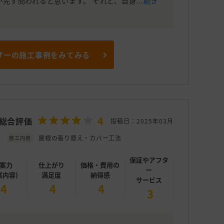
先ず問われると思います。 それと、自身...
続き
ザーの施工事例をみてみる
4
総合評価
投稿日：2025年03月
屋根の張り替え・カバー工法
施工内容
保証やアフタ
案力
仕上がり
価格・費用の
ー
案内容)
満足度
納得感
サービス
4
4
4
3