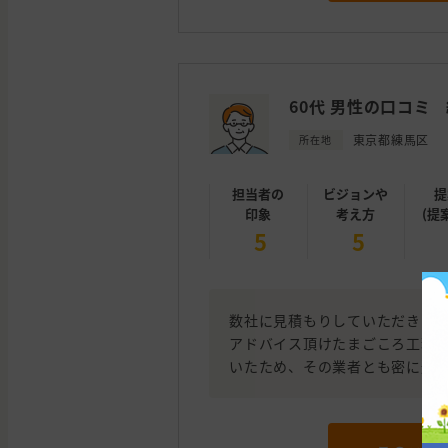
60代 男性の口コミ
東京都練馬区
所在地
担当者の
ビジョンや
提
印象
考え方
(提
5
5
数社に見積もりしていただきま
アドバイス頂けたまごころ工務
いたため、その業者とも密に連