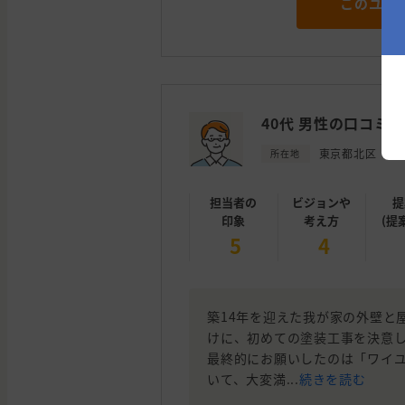
このユー
40代 男性の口コミ
東京都北区
所在地
担当者の
ビジョンや
提
印象
考え方
(提
5
4
築14年を迎えた我が家の外壁と
けに、初めての塗装工事を決意
最終的にお願いしたのは「ワイ
いて、大変満...
続きを読む