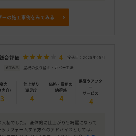
ザーの施工事例をみてみる
4
総合評価
投稿日：2025年05月
屋根の張り替え・カバー工法
施工内容
保証やアフタ
案力
仕上がり
価格・費用の
ー
案内容)
満足度
納得感
サービス
3
4
4
4
の人柄でした。 全体的に仕上がりも綺麗になって
からリフォームする方へのアドバイスとしては、