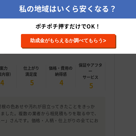
ザーの施工事例をみてみる
私の地域はいくら安くなる？
ポチポチ押すだけでOK！
5
総合評価
>
助成金がもらえるか調べてもらう
投稿日：2025年06月
屋根の張り替え・カバー工法
施工内容
保証やアフタ
案力
仕上がり
価格・費用の
ー
案内容)
満足度
納得感
サービス
4
5
4
5
屋根の色あせや汚れが目立ってきたことをきっか
しました。複数の業者から相見積もりを取る中で、
ユー」さんです。価格・人柄・仕上がりの全てにお