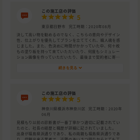
しかしながら仕上がりには満足しています。
この施工店の評価
5
東京都日野市
完工時期：2020年08月
決して高い物を勧めるのでなく、こちらの意向やデザイン
性、仕上がりを優先してプランを立ててくれ、職人魂を感
じました。また、色決めに時間がかかっていた中、何十枚
もの塗り板を持って来ていただいたり、何度もシミュレー
ション画像を作っていただいたり、最後まで契約者に寄り
添って下さいました。また、契約者へのプレゼントが数種
類ある中、全網戸の張り替えが選べたのも魅力的でした。
続きを見る
この施工店の評価
5
神奈川県横浜市神奈川区
完工時期：2020年
06月
見積もり以前の診断書が一番丁寧かつ適切に記載されてい
たのと、社長の経歴と職歴が詳細に記されていました。
出身が福島県浜通りであり、私の両親も福島県浜通りであ
り、信頼出来る業者で、近隣のあいさつ回りからとても丁