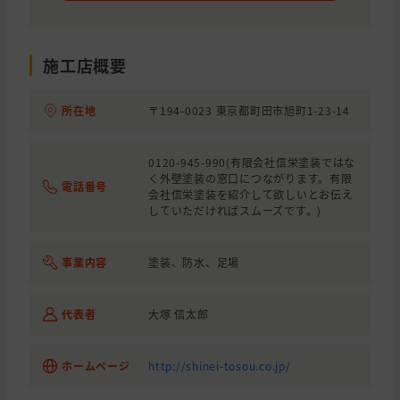
神奈川県
横浜市
外壁の塗装
神奈川県
横浜市
外壁と屋根の塗装
施工店概要
東京都
八王子市
外壁の塗装
所在地
〒194-0023 東京都町田市旭町1-23-14
神奈川県
川崎市
外壁と屋根の塗装
東京都
町田市
外壁と屋根の塗装
0120-945-990(有限会社信栄塗装ではな
く外壁塗装の窓口につながります。有限
電話番号
会社信栄塗装を紹介して欲しいとお伝え
神奈川県
横浜市
外壁と屋根の塗装
していただければスムーズです。)
東京都
町田市
外壁と屋根の塗装
事業内容
塗装、防水、足場
神奈川県
横浜市
外壁と屋根の塗装
神奈川県
横浜市
外壁と屋根の塗装
代表者
大塚 信太郎
神奈川県
川崎市
外壁の塗装, 雨漏り・防水
東京都
町田市
外壁の塗装
ホームページ
http://shinei-tosou.co.jp/