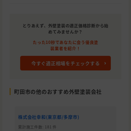
東京都
町田市
外壁と屋根の塗装
東京都
町田市
外壁の塗装, 雨漏り・防水, わからな
東京都
町田市
外壁と屋根の塗装
とりあえず、外壁塗装の適正価格診断から始
めてみませんか？
神奈川県
相模原市
外壁と屋根の塗装, 雨漏り・防水
たった10秒であなたに会う優良塗
東京都
町田市
外壁と屋根の塗装
装業者を紹介！
東京都
日野市
外壁と屋根の塗装, 雨漏り・防水, わ
今すぐ適正相場をチェックする
東京都
日野市
外壁と屋根の塗装
東京都
町田市
外壁と屋根の塗装
東京都
町田市
外壁と屋根の塗装
町田市の他のおすすめ外壁塗装会社
東京都
町田市
外壁と屋根の塗装
神奈川県
横浜市
外壁と屋根の塗装
株式会社幸和(東京都/多摩市)
株
東京都
町田市
外壁の塗装, 屋根の塗装
累計施工件数: 181 件
累