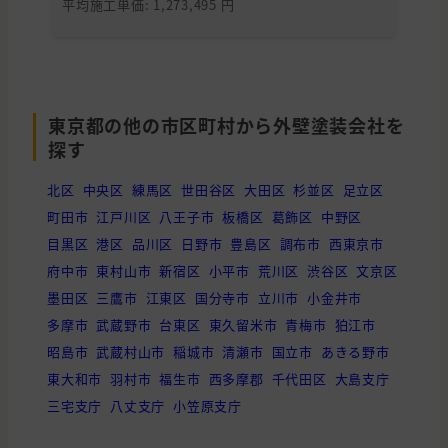
平均施工単価: 1,273,495 円
平均
神奈川県
相模原市
外壁と屋根の塗装
神奈川県
横浜市
外壁と屋根の塗装
神奈川県
相模原市
外壁と屋根の塗装, わからないので相
東京都の他の市区町村から外壁塗装会社を
神奈川県
相模原市
外壁と屋根の塗装
探す
神奈川県
横浜市
外壁の塗装, 雨漏り・防水, わからな
北区
中央区
練馬区
世田谷区
大田区
杉並区
足立区
東京都
日野市
外壁と屋根の塗装
町田市
江戸川区
八王子市
板橋区
葛飾区
中野区
神奈川県
横浜市
外壁と屋根の塗装, 雨漏り・防水
目黒区
港区
品川区
日野市
豊島区
調布市
西東京市
府中市
東村山市
新宿区
小平市
荒川区
渋谷区
文京区
東京都
町田市
外壁と屋根の塗装
墨田区
三鷹市
江東区
国分寺市
立川市
小金井市
神奈川県
横浜市
外壁と屋根の塗装
多摩市
武蔵野市
台東区
東久留米市
青梅市
狛江市
神奈川県
横浜市
外壁の塗装
昭島市
武蔵村山市
稲城市
清瀬市
国立市
あきる野市
東大和市
羽村市
福生市
西多摩郡
千代田区
大島支庁
東京都
多摩市
外壁と屋根の塗装
三宅支庁
八丈支庁
小笠原支庁
東京都
町田市
外壁と屋根の塗装