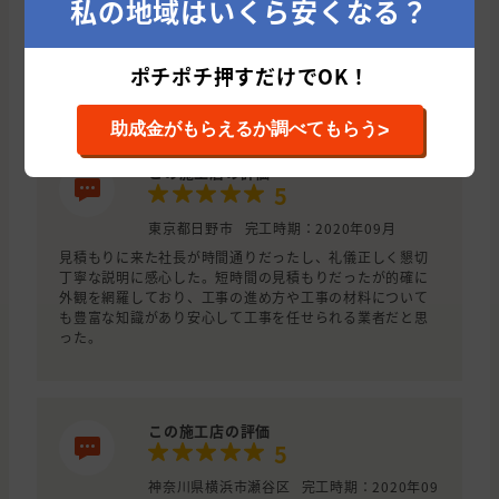
私の地域はいくら安くなる？
屋根カバー施工まで含めて、保証年数が長く、第三者機関
での毎年の点検もあり。
価格はもう少し安いところも有ったが、上記の事まで含め
て、総合的に判断して、施行店を決定した。
ポチポチ押すだけでOK！
駐車場部分の塗装（ニッペアクアシール）まで、見積もり
続きを見る
金額内で付帯していた。
>
助成金がもらえるか調べてもらう
この施工店の評価
5
東京都日野市
完工時期：2020年09月
見積もりに来た社長が時間通りだったし、礼儀正しく懇切
丁寧な説明に感心した。短時間の見積もりだったが的確に
外観を網羅しており、工事の進め方や工事の材料について
も豊富な知識があり安心して工事を任せられる業者だと思
った。
この施工店の評価
5
神奈川県横浜市瀬谷区
完工時期：2020年09