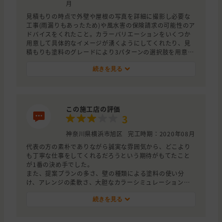
月
見積もりの時点で外壁や屋根の写真を詳細に撮影し必要な
工事(雨漏りもあったため)や風水害の保険請求の可能性のア
ドバイスをくれたこと。カラーバリエーションをいくつか
用意して具体的なイメージが湧くようにしてくれたり、見
積もりも塗料のグレードにより3パターンの選択肢を用意し
て来てくれたこと。何より社長さん自身が職人さんで詳細
な施行の説明から丁寧な仕事をしてくれそうだったから。
続きを見る
この施工店の評価
3
神奈川県横浜市旭区
完工時期：2020年08月
代表の方の素朴でありながら誠実な雰囲気から、どこより
も丁寧な仕事をしてくれるだろうという期待がもてたこと
が1番の決め手でした。
また、提案プランの多さ、壁の種類による塗料の使い分
け、アレンジの柔軟さ、大胆なカラーシミュレーション、
それでいて価格も他社と比較して遜色ありませんでした。
ただ、代表の優しい人柄のせいか、現場まで指示が通って
続きを見る
いないことがあり、当初約束していたことがこちらが指摘
するまでできていないということもありました。