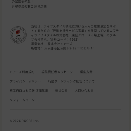
外壁塗装の窓口
外壁塗装の窓口 運営店舗
当社は、ライフスタイル領域における人々の意思決定をサポー
トするための「行動支援サービス事業」を展開しているニフテ
ィライフスタイル株式会社（東証グロース市場上場）のグルー
プ会社です。(証券コード：4262)
運営会社： 株式会社ドアーズ
所在地： 東京都港区三田1-2-18 TTDビル 4F
ドアーズ利用規約
編集責任者メッセージ
編集方針
プライバシーポリシー
行動ターゲティング広告について
施工店口コミ情報 評価基準
運営会社
お問い合わせ
リフォームローン
© 2026 DOORS Inc.