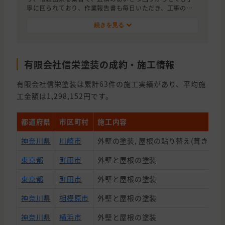
寧に回られており、作業報告書も毎日いただき、工事の進
捗具合も毎日報告いただきました。支払についても工事完
了後の一括払いでカード支払可能で、６月29日に支払をし
続きを見る
たので、キャッシュレスポイントの有効活用が出来まし
た。
有限会社信栄塗装の成約・施工情報
有限会社信栄塗装は累計63件の施工実績があり、平均施
工金額は1,298,152円です。
都道府県
市区町村
施工内容
神奈川県
川崎市
外壁の塗装, 屋根の貼り替え(葺き替え
東京都
町田市
外壁と屋根の塗装
東京都
町田市
外壁と屋根の塗装
神奈川県
相模原市
外壁と屋根の塗装
神奈川県
横浜市
外壁と屋根の塗装