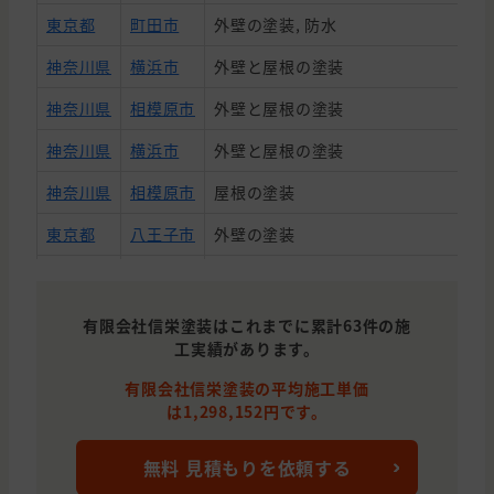
東京都
町田市
外壁の塗装, 防水
神奈川県
横浜市
外壁と屋根の塗装
神奈川県
相模原市
外壁と屋根の塗装
神奈川県
横浜市
外壁と屋根の塗装
神奈川県
相模原市
屋根の塗装
東京都
八王子市
外壁の塗装
東京都
日野市
外壁と屋根の塗装
東京都
町田市
外壁の塗装
有限会社信栄塗装はこれまでに累計63件の施
工実績があります。
神奈川県
相模原市
屋根の塗装
有限会社信栄塗装の平均施工単価
神奈川県
川崎市
外壁と屋根の塗装
は1,298,152円です。
神奈川県
横浜市
外壁と屋根の塗装
無料 見積もりを依頼する
神奈川県
横浜市
外壁と屋根の塗装