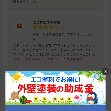
誠実な方でした。
この施工店の評価
4
神奈川県横浜市都筑区
完工時期：2021年08
月
提案に来られた代表の説明が丁寧でわかりやすかったこと
が、一番大きな理由です。また、家族中心でされており、
アットホームな会社と感じたこと、大手リフォーム会社と
比べて、感じる不安が小さかったことが主な理由
×
この施工店の評価
3
神奈川県横浜市瀬谷区
完工時期：2021年08
月
事前見積もりがもっとも丁寧（ドローンを使って撮影&現状
調査）であった。