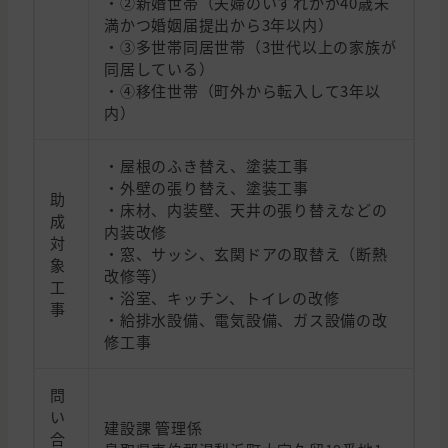
・②新婚世帯（夫婦のいずれかが40歳未
満かつ婚姻届提出から3年以内）
・③多世帯同居世帯（3世代以上の家族が
同居している）
・④移住世帯（町外から転入して3年以
内）
・屋根のふき替え、塗装工事
・外壁の張り替え、塗装工事
助
・床材、内装壁、天井の張り替えなどの
成
内装改修
対
・窓、サッシ、玄関ドアの取替え（断熱
象
改修等）
工
・浴室、キッチン、トイレの改修
事
・給排水設備、電気設備、ガス設備の改
修工事
問
い
建設課 管理係
合