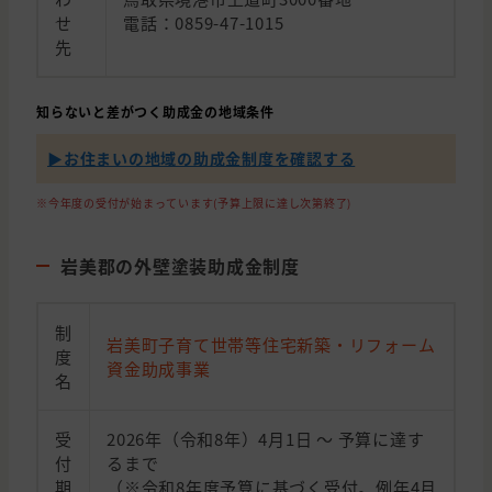
せ
電話：0859-47-1015
先
知らないと差がつく助成金の地域条件
▶︎お住まいの地域の助成金制度を確認する
※今年度の受付が始まっています(予算上限に達し次第終了)
岩美郡の外壁塗装助成金制度
制
岩美町子育て世帯等住宅新築・リフォーム
度
資金助成事業
名
受
2026年（令和8年）4月1日 〜 予算に達す
付
るまで
期
（※令和8年度予算に基づく受付。例年4月