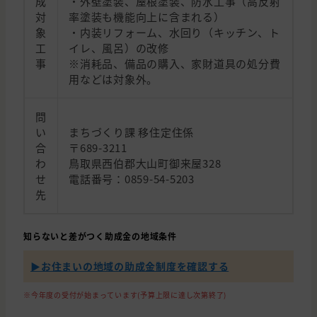
成
・外壁塗装、屋根塗装、防水工事（高反射
対
率塗装も機能向上に含まれる）
象
・内装リフォーム、水回り（キッチン、ト
工
イレ、風呂）の改修
事
※消耗品、備品の購入、家財道具の処分費
用などは対象外。
問
い
まちづくり課 移住定住係
合
〒689-3211
わ
鳥取県西伯郡大山町御来屋328
せ
電話番号：0859-54-5203
先
知らないと差がつく助成金の地域条件
▶︎お住まいの地域の助成金制度を確認する
※今年度の受付が始まっています(予算上限に達し次第終了)