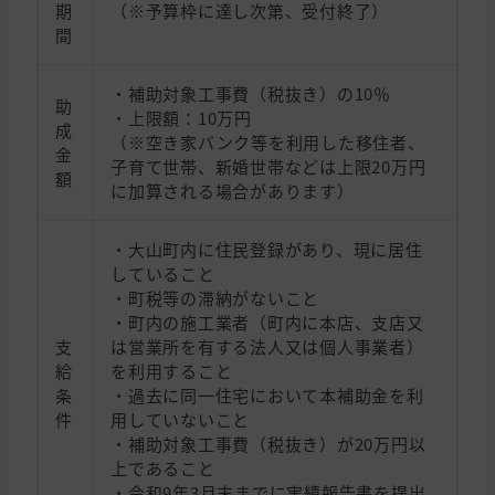
期
（※予算枠に達し次第、受付終了）
間
・補助対象工事費（税抜き）の10％
助
・上限額：10万円
成
（※空き家バンク等を利用した移住者、
金
子育て世帯、新婚世帯などは上限20万円
額
に加算される場合があります）
・大山町内に住民登録があり、現に居住
していること
・町税等の滞納がないこと
・町内の施工業者（町内に本店、支店又
支
は営業所を有する法人又は個人事業者）
給
を利用すること
条
・過去に同一住宅において本補助金を利
件
用していないこと
・補助対象工事費（税抜き）が20万円以
上であること
・令和9年3月末までに実績報告書を提出