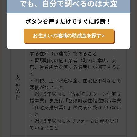
でも、自分で調べるのは大変
助
成
・補助対象経費の15％（上限15万円）
ボタンを押すだけですぐに診断！
金
額
>
お住まいの地域の助成金を探す
・智頭町内に住民登録があり、自らが居住
する住宅（戸建て）であること
・智頭町内の施工業者（町内に本店、支
店、営業所等を有する業者）が施工するこ
と
支
・町税、上下水道料金、住宅使用料などの
給
滞納がないこと
条
・過去5年以内に「智頭町UJIターン住宅支
件
援事業」または「智頭町定住促進対策事業
（住宅支援事業）」の助成を受けていない
こと
・過去5年以内に本リフォーム助成を受け
ていないこと