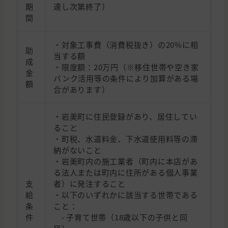
期
達し次第終了）
間
・対象工事費（消費税抜き）の20%に相
助
当する額
成
・限度額：20万円（※移住世帯や空き家
金
バンク活用等の条件により加算がある場
額
合があります）
・岩美町に住民登録があり、居住してい
ること
・町税、水道料金、下水道使用料等の滞
納がないこと
・岩美町内の施工業者（町内に本店があ
る法人または町内に住所がある個人事業
支
者）に発注すること
給
・以下のいずれかに該当する世帯である
条
こと：
件
- 子育て世帯（18歳以下の子供と同