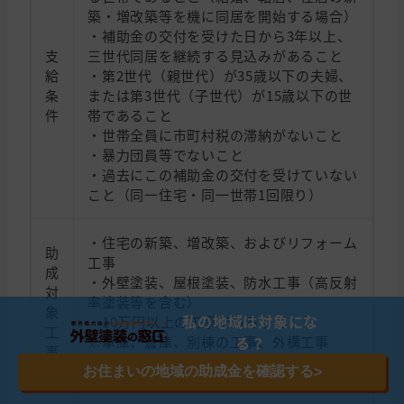
築・増改築等を機に同居を開始する場合）
・補助金の交付を受けた日から3年以上、
支
三世代同居を継続する見込みがあること
給
・第2世代（親世代）が35歳以下の夫婦、
条
または第3世代（子世代）が15歳以下の世
件
帯であること
・世帯全員に市町村税の滞納がないこと
・暴力団員等でないこと
・過去にこの補助金の交付を受けていない
こと（同一住宅・同一世帯1回限り）
・住宅の新築、増改築、およびリフォーム
助
工事
成
・外壁塗装、屋根塗装、防水工事（高反射
対
率塗装等を含む）
象
私の地域は対象にな
・10万円以上の工事であること
工
※車庫、倉庫、別棟の工事、外構工事
る？
事
（門・塀等）、家電製品の購入等は対象外
お住まいの地域の助成金を確認する
>