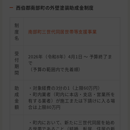
西伯郡南部町の外壁塗装助成金制度
制
度
南部町三世代同居世帯等支援事業
名
受
2026年（令和8年）4月1日 〜 予算終了ま
付
で
期
（予算の範囲内で先着順）
間
助
・対象経費の3分の1（上限60万円）
成
・町内業者（町内に本店・支店・営業所を
金
有する業者）が施工または下請けに入る場
額
合は上限80万円
・町内において、新たに三世代同居を始め
る世帯であること（結婚、転居、住居の新