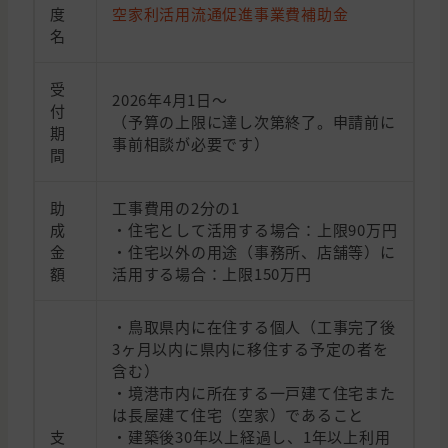
度
空家利活用流通促進事業費補助金
名
受
2026年4月1日～
付
（予算の上限に達し次第終了。申請前に
期
事前相談が必要です）
間
助
工事費用の2分の1
成
・住宅として活用する場合：上限90万円
金
・住宅以外の用途（事務所、店舗等）に
額
活用する場合：上限150万円
・鳥取県内に在住する個人（工事完了後
3ヶ月以内に県内に移住する予定の者を
含む）
・境港市内に所在する一戸建て住宅また
は長屋建て住宅（空家）であること
支
・建築後30年以上経過し、1年以上利用