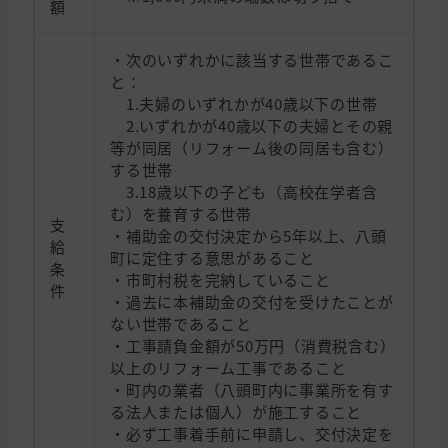
額
・次のいずれかに該当する世帯であるこ
と：
1.夫婦のいずれかが40歳以下の世帯
2.いずれかが40歳以下の夫婦とその親
等が同居（リフォーム後の同居も含む）
する世帯
3.18歳以下の子ども（高校在学者含
む）を養育する世帯
支
・補助金の交付決定から5年以上、八頭
給
町に定住する意思があること
条
・市町村税を完納していること
件
・過去に本補助金の交付を受けたことが
ない世帯であること
・工事請負金額が50万円（消費税含む）
以上のリフォーム工事であること
・町内の業者（八頭町内に事業所を有す
る法人または個人）が施工すること
・必ず工事着手前に申請し、交付決定を