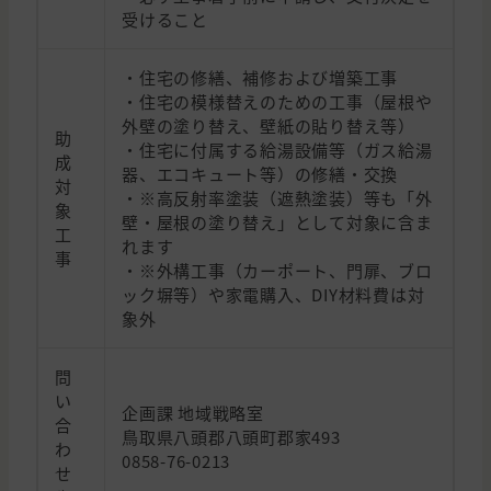
受けること
・住宅の修繕、補修および増築工事
・住宅の模様替えのための工事（屋根や
外壁の塗り替え、壁紙の貼り替え等）
助
・住宅に付属する給湯設備等（ガス給湯
成
器、エコキュート等）の修繕・交換
対
・※高反射率塗装（遮熱塗装）等も「外
象
壁・屋根の塗り替え」として対象に含ま
工
れます
事
・※外構工事（カーポート、門扉、ブロ
ック塀等）や家電購入、DIY材料費は対
象外
問
い
企画課 地域戦略室
合
鳥取県八頭郡八頭町郡家493
わ
0858-76-0213
せ