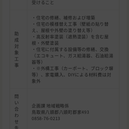
受けること
・住宅の修繕、補修および増築
・住宅の模様替え工事（壁紙の貼り替
え、屋根や外壁の塗り替え等）
助
・高反射率塗装（遮熱塗装）を含む屋
成
根・外壁塗装
対
・住宅に付属する設備等の修繕、交換
象
（エコキュート、ガス給湯器、石油給湯
工
器等）
事
・※外構工事（カーポート、ブロック塀
等）、家電購入、DIYによる材料費は対
象外
問
い
企画課 地域戦略係
合
鳥取県八頭郡八頭町郡家493
わ
0858-76-0213
せ
先