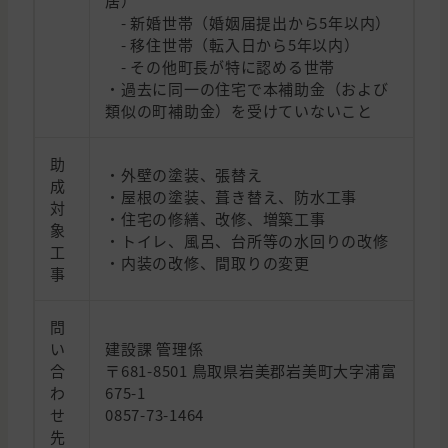
居）
- 新婚世帯（婚姻届提出から5年以内）
- 移住世帯（転入日から5年以内）
- その他町長が特に認める世帯
・過去に同一の住宅で本補助金（および
類似の町補助金）を受けていないこと
助
・外壁の塗装、張替え
成
・屋根の塗装、葺き替え、防水工事
対
・住宅の修繕、改修、増築工事
象
・トイレ、風呂、台所等の水回りの改修
工
・内装の改修、間取りの変更
事
問
い
建設課 管理係
合
〒681-8501 鳥取県岩美郡岩美町大字浦富
わ
675-1
せ
0857-73-1464
先