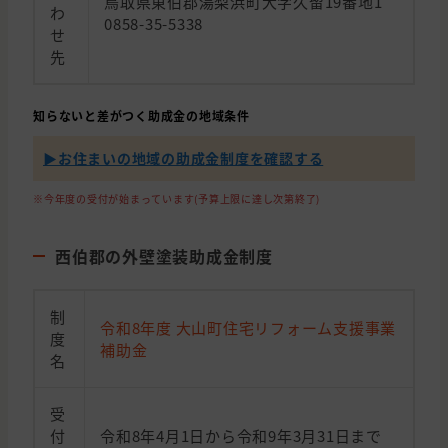
鳥取県東伯郡湯梨浜町大字久留19番地1
わ
0858-35-5338
せ
先
知らないと差がつく助成金の地域条件
▶︎お住まいの地域の助成金制度を確認する
※今年度の受付が始まっています(予算上限に達し次第終了)
西伯郡の外壁塗装助成金制度
制
令和8年度 大山町住宅リフォーム支援事業
度
補助金
名
受
付
令和8年4月1日から令和9年3月31日まで