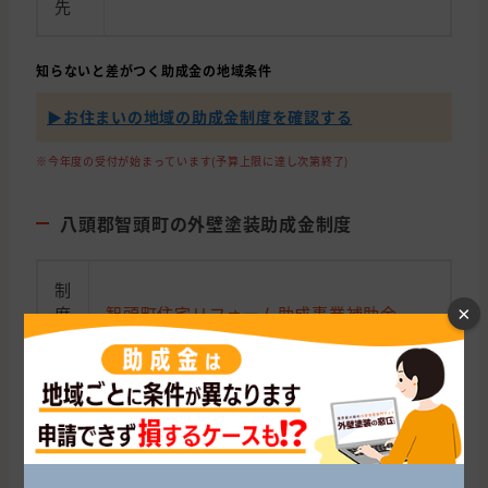
先
知らないと差がつく助成金の地域条件
▶︎お住まいの地域の助成金制度を確認する
※今年度の受付が始まっています(予算上限に達し次第終了)
八頭郡智頭町の外壁塗装助成金制度
制
度
智頭町住宅リフォーム助成事業補助金
×
名
受
付
2026年（令和8年）4月1日 〜 予算終了ま
期
で
間