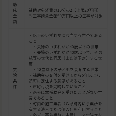
助
成
補助対象経費の10分の2（上限20万円）
金
※工事請負金額50万円以上の工事が対象
額
・以下のいずれかに該当する世帯である
こと
・夫婦のいずれかが40歳以下の世帯
・夫婦のいずれかが40歳以下で、その
親等の世代と同居（または予定）する世
帯
支
・18歳以下の子どもを養育する世帯
給
・補助金の交付を受けてから5年以上八
条
頭町に定住する意思があること
件
・市町村税を完納していること
・過去に本補助金を受けたことがない世
帯であること
・町内の施工業者（八頭町内に事業所を
有する法人または個人）を利用すること
・必ず工事着手前に申請し、交付決定を