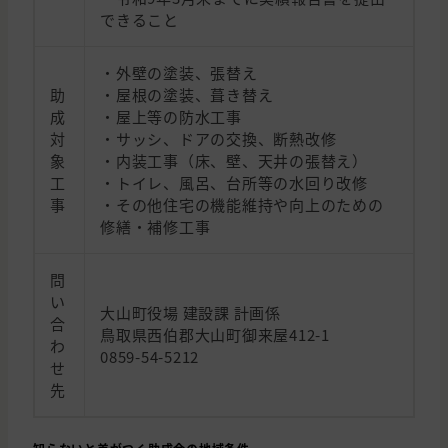
できること
・外壁の塗装、張替え
助
・屋根の塗装、葺き替え
成
・屋上等の防水工事
対
・サッシ、ドアの交換、断熱改修
象
・内装工事（床、壁、天井の張替え）
工
・トイレ、風呂、台所等の水回り改修
事
・その他住宅の機能維持や向上のための
修繕・補修工事
問
い
大山町役場 建設課 計画係
合
鳥取県西伯郡大山町御来屋412-1
わ
0859-54-5212
せ
先