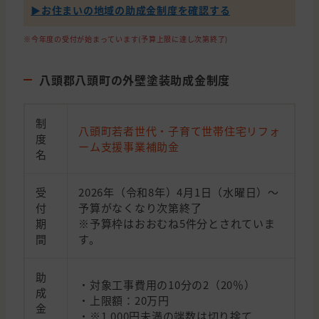
▶︎お住まいの地域の助成金制度を確認する
※今年度の受付が始まっています(予算上限に達し次第終了)
八頭郡八頭町の外壁塗装助成金制度
制
八頭町若者世代・子育て世帯住宅リフォ
度
ーム支援事業補助金
名
受
2026年（令和8年）4月1日（水曜日）～
付
予算がなくなり次第終了
期
※予算枠はおおむね5件分とされていま
間
す。
助
・対象工事費用の10分の2（20％）
成
・上限額：20万円
金
・※1,000円未満の端数は切り捨て