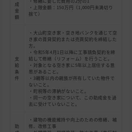
・修繕に要した費用の2分の1
成
・上限金額：150万円（1,000円未満切り
金
捨て）
額
・大山町空き家・空き地バンクを通じて空
き家の賃貸契約または売買契約を締結した
方。
・令和5年4月1日以降に工事請負契約を締
支
結して修繕（リフォーム）を行うこと。
給
・対象となる空き家に5年以上居住する意
条
思があること。
件
・3親等以内の親族が所有していた物件で
ないこと。
・町税等の滞納がないこと。
・同一の空き家について、この助成金を過
去に受けていないこと。
・建物の機能維持や向上のための修繕、補
助
修、改修工事