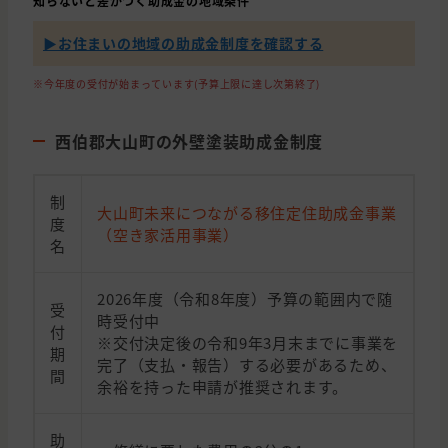
知らないと差がつく助成金の地域条件
▶︎お住まいの地域の助成金制度を確認する
※今年度の受付が始まっています(予算上限に達し次第終了)
西伯郡大山町の外壁塗装助成金制度
制
大山町未来につながる移住定住助成金事業
度
（空き家活用事業）
名
2026年度（令和8年度）予算の範囲内で随
受
時受付中
付
※交付決定後の令和9年3月末までに事業を
期
完了（支払・報告）する必要があるため、
間
余裕を持った申請が推奨されます。
助