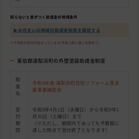
知らないと差がつく助成金の地域条件
▶︎お住まいの地域の助成金制度を確認する
※今年度の受付が始まっています(予算上限に達し次第終了)
東伯郡湯梨浜町の外壁塗装助成金制度
制
令和8年度 湯梨浜町住宅リフォーム等支
度
援事業補助金
名
受
令和8年4月1日（水曜日）から令和9年1
付
月30日（土曜日）まで
期
（※ただし、期間内であっても予算額に
間
達した時点で受付終了となります）