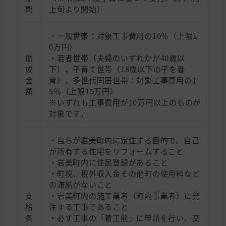
間
上旬より開始）
・一般世帯：対象工事費用の10％（上限1
0万円）
助
・若者世帯（夫婦のいずれかが40歳以
成
下）、子育て世帯（18歳以下の子を養
金
育）、多世代同居世帯：対象工事費用の1
額
5％（上限15万円）
※いずれも工事費用が10万円以上のものが
対象です。
・自らが岩美町内に定住する目的で、自己
が所有する住宅をリフォームすること
・岩美町内に住民登録があること
・町税、税外収入金その他町の使用料など
の滞納がないこと
支
・岩美町内の施工業者（町内事業者）に発
給
注する工事であること
条
・必ず工事の「着工前」に申請を行い、交