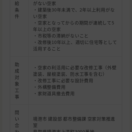
給
がない空家
条
・建築後30年未満で、2年以上利用がな
件
い空家
・空家となってからの期間が連続して5
年以上の空家
・市税等の滞納がないこと
・改修後10年以上、適切に住宅等として
活用すること
助
・空家の利活用に必要な改修工事（外壁
成
塗装、屋根塗装、防水工事を含む）
対
・改修工事に必要な設計費用
象
・外構整備費用
工
・家財道具撤去費用
事
問
い
境港市 建設部 都市整備課 空家対策推進
合
室
わ
鳥取県境港市上道町3000番地