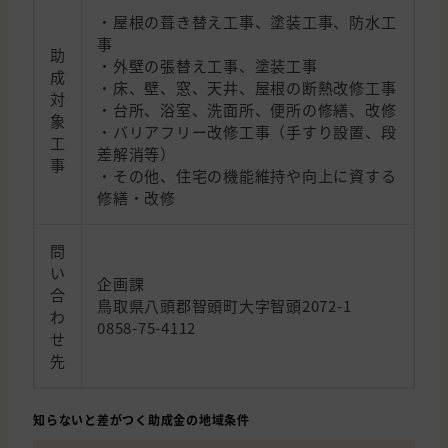
・屋根の葺き替え工事、塗装工事、防水工
事
助
・外壁の張替え工事、塗装工事
成
・床、壁、窓、天井、屋根の断熱改修工事
対
・台所、浴室、洗面所、便所の修繕、改修
象
・バリアフリー改修工事（手すり設置、段
工
差解消等）
事
・その他、住宅の機能維持や向上に資する
修繕・改修
問
い
企画課
合
鳥取県八頭郡智頭町大字智頭2072-1
わ
0858-75-4112
せ
先
知らないと差がつく助成金の地域条件