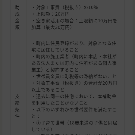
助
・対象工事費（税抜き）の10％
成
・上限額：20万円
金
・空き家活用の場合：上限額に10万円を
額
加算（最大30万円）
・町内に住民登録があり、対象となる住
宅に居住していること
・町内の施工業者（町内に本店・本社が
ある法人または町内に住所がある個人事
業主）と契約すること
・世帯員全員に町税等の滞納がないこと
・対象工事費（税抜き）の合計が20万円
以上であること
支
・過去に同一の住宅において、本補助金
給
を利用したことがないこと
条
・以下のいずれかの世帯要件を満たすこ
件
と：
・①子育て世帯（18歳未満の子供と同居
している）