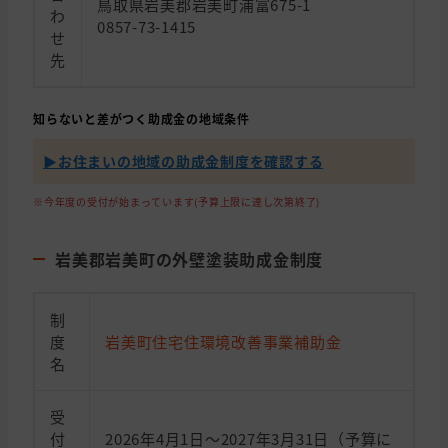
鳥取県岩美郡岩美町浦富675-1
わ
0857-73-1415
せ
先
知らないと差がつく助成金の地域条件
▶︎お住まいの地域の助成金制度を確認する
※今年度の受付が始まっています(予算上限に達し次第終了)
岩美郡岩美町の外壁塗装助成金制度
制
度
岩美町住宅住環境改善事業補助金
名
受
付
2026年4月1日～2027年3月31日（予算に