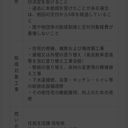
件
付決定を受けること
・過去に本助成を受けたことがある場合
は、前回の交付から5年を経過しているこ
と
・国や他団体の助成制度と交付対象経費が
重複しないこと
・住宅の修繕、補修および増改築工事
・屋根又は外壁の塗り替え（高反射率塗装
助
等を含む塗り替え工事全般）
成
・壁紙の張り替え、床材の変更等の模様替
対
え工事
象
・下水道接続、浴室・キッチン・トイレ等
工
の給排水設備改修
事
・その他住宅の機能維持、向上のための改
修
問
い
住民生活課 住宅係
合