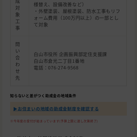
成
様替え、設備改善など）
対
・外壁塗装、屋根塗装、防水工事もリフ
象
ォーム費用（100万円以上）の一部とし
工
て対象
事
問
い
白山市役所 企画振興部定住支援課
合
白山市倉光二丁目1番地
わ
電話：076-274-9568
せ
先
知らないと差がつく助成金の地域条件
▶︎お住まいの地域の助成金制度を確認する
※今年度の受付が始まっています(予算上限に達し次第終了)