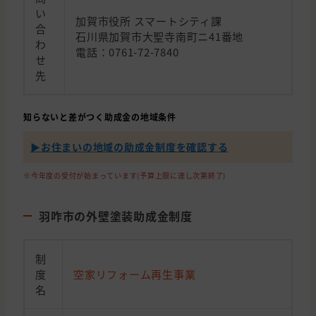
い
加賀市役所 スマートシティ課
合
石川県加賀市大聖寺南町ニ41番地
わ
電話：0761-72-7840
せ
先
知らないと差がつく助成金の地域条件
▶︎お住まいの地域の助成金制度を確認する
※今年度の受付が始まっています(予算上限に達し次第終了)
羽咋市の外壁塗装助成金制度
制
度
空家リフォーム再生事業
名