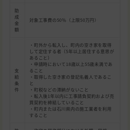
助
成
対象工事費の50％（上限50万円）
金
額
・町外から転入し、町内の空き家を取得
して定住する者（5年以上居住する意思が
あること）
・申請時において18歳以上55歳未満であ
支
ること
給
・取得した空き家の登記名義人であるこ
条
と
件
・町税などの滞納がないこと
・転入後1年以内に工事請負契約および売
買契約を締結していること
・町内または石川県内の施工業者を利用
すること