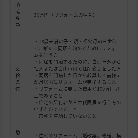
助
成
30万円（リフォームの場合）
金
額
・18歳未満の子・親・祖父母の三世代
で、新たに同居を始めるためにリフォー
ムを行う方
・同居を開始するために、白山市外から
支
転入または白山市内で住所変更をした方
給
・同居を開始した日から起算して前後6
条
か月以内にリフォームが完了すること
件
・リフォームに要した費用が100万円以
上であること
・住宅の所有者が三世代同居を行う方の
いずれかであること
・市税を滞納していないこと
助
・住宅のリフォーム（増改築、修繕、模