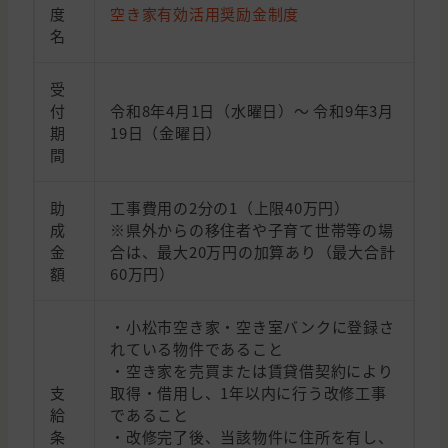
度
空き家有効活用奨励金制度
名
受
付
令和8年4月1日（水曜日）～ 令和9年3月
期
19日（金曜日）
間
助
工事費用の2分の1（上限40万円）
成
※県外からの移住者や子育て世帯等の場
金
合は、最大20万円の加算あり（最大合計
額
60万円）
・小松市空き家・空き室バンクに登録さ
れている物件であること
・空き家を売買または賃貸借契約により
支
取得・借用し、1年以内に行う改修工事
給
であること
条
・改修完了後、当該物件に住所を有し、