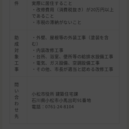
件
実際に居住すること
・改修費用（消費税抜き）が20万円以上
であること
・市税の滞納がないこと
助
・外壁、屋根等の外装工事（塗装を含
成
む）
対
・内装改修工事
象
・台所、浴室、便所等の給排水設備工事
工
・電気、ガス設備、空調設備工事
事
・その他、市長が適当と認める改修工事
問
い
小松市役所 建築住宅課
合
石川県小松市小馬出町91番地
わ
電話：0761-24-8104
せ
先