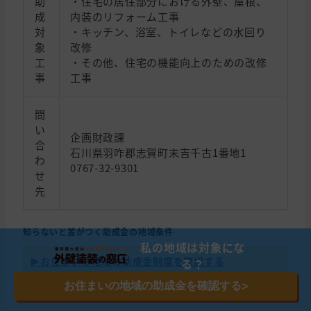
助
・住宅の居住部分における外壁、屋根、
成
内装のリフォーム工事
対
・キッチン、浴室、トイレなどの水回り
象
改修
工
・その他、住宅の機能向上のための改修
事
工事
問
い
企画財政課
合
石川県羽咋郡志賀町末吉千古1番地1
わ
0767-32-9301
せ
先
知らないと差がつく助成金の地域条件
私の地域は対象にな
▶︎お住まいの地域の助成金制度を確認する
る？
お住まいの地域の助成金を確認する
>
※今年度の受付が始まっています(予算上限に達し次第終了)