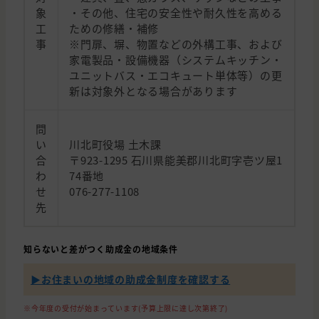
象
・その他、住宅の安全性や耐久性を高める
工
ための修繕・補修
事
※門扉、塀、物置などの外構工事、および
家電製品・設備機器（システムキッチン・
ユニットバス・エコキュート単体等）の更
新は対象外となる場合があります
問
い
川北町役場 土木課
合
〒923-1295 石川県能美郡川北町字壱ツ屋1
わ
74番地
せ
076-277-1108
先
知らないと差がつく助成金の地域条件
▶︎お住まいの地域の助成金制度を確認する
※今年度の受付が始まっています(予算上限に達し次第終了)