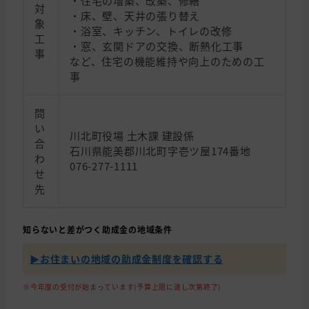
・住宅の増築、改築、修繕
対
・床、壁、天井の張り替え
象
・浴室、キッチン、トイレの改修
工
・窓、玄関ドアの交換、断熱化工事
事
など、住宅の機能維持や向上のための工
事
問
い
川北町役場 土木課 建設係
合
石川県能美郡川北町字壱ツ屋174番地
わ
076-277-1111
せ
先
知らないと差がつく助成金の地域条件
▶︎お住まいの地域の助成金制度を確認する
※今年度の受付が始まっています(予算上限に達し次第終了)