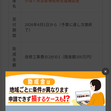
度
かほく市空家等改修支援補助金
名
受
付
2026年4月1日から（予算に達し次第終
期
了）
間
助
成
改修工事費の2分の1（限度額100万円）
金
額
×
・かほく市空き家バンクに登録された物
件であること
・空き家バンクに登録された物件の購入
者または借家人であること（3親等以内の
支
親族間売買・賃貸は対象外）
給
・申請時において市税等の滞納がないこ
条
と