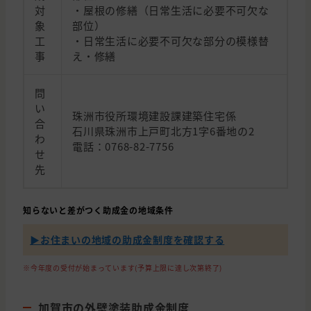
対
・屋根の修繕（日常生活に必要不可欠な
象
部位）
工
・日常生活に必要不可欠な部分の模様替
事
え・修繕
問
い
珠洲市役所環境建設課建築住宅係
合
石川県珠洲市上戸町北方1字6番地の2
わ
電話：0768-82-7756
せ
先
知らないと差がつく助成金の地域条件
▶︎お住まいの地域の助成金制度を確認する
※今年度の受付が始まっています(予算上限に達し次第終了)
加賀市の外壁塗装助成金制度