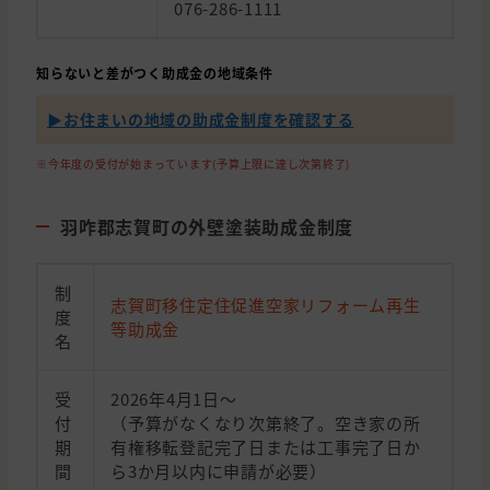
076-286-1111
知らないと差がつく助成金の地域条件
▶︎お住まいの地域の助成金制度を確認する
※今年度の受付が始まっています(予算上限に達し次第終了)
羽咋郡志賀町の外壁塗装助成金制度
制
志賀町移住定住促進空家リフォーム再生
度
等助成金
名
受
2026年4月1日〜
付
（予算がなくなり次第終了。空き家の所
期
有権移転登記完了日または工事完了日か
間
ら3か月以内に申請が必要）