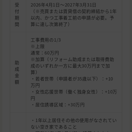
受
2026年4月1日〜2027年3月31日
付
（※売買または賃貸借の契約締結から1年
期
以内、かつ工事着工前の申請が必要。予
間
算に達し次第終了）
工事費用の1/3
※上限
通常：60万円
※加算（リフォーム助成または取得費助
助
成のいずれか一方に最大30万円まで加
成
算）
金
・若者世帯（申請者が35歳以下）：+10
額
万円
・女性応援世帯（働く独身女性）：+10万
円
・居住誘導区域：+30万円
・1年以上居住その他の使用がなされてい
ない空き家であること