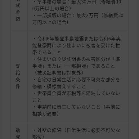
・準半壊の場合：最大30万円（修繕費10
成
0万円以上の場合）
金
・一部損壊の場合：最大2万円（修繕費20
額
万円以上の場合）
・令和6年能登半島地震または令和6年奥
能登豪雨により住まいに被害を受けた世
帯であること
・住まいのり災証明書の被害区分が「準
支
半壊」または「一部損壊」であること
給
（被災証明書は対象外）
条
・自宅の日常生活に必要不可欠な部分を
件
修繕・模様替えすること
・世帯員全員が市税等を滞納していない
こと
・申請前に着工していないこと（事前に
相談が必要）
助
・外壁の修繕（日常生活に必要不可欠な
成
部位）