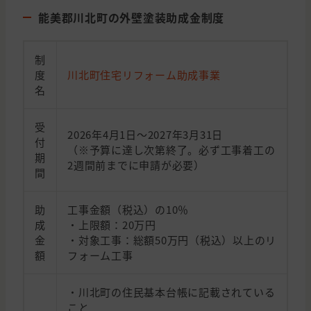
能美郡川北町の外壁塗装助成金制度
制
度
川北町住宅リフォーム助成事業
名
受
2026年4月1日～2027年3月31日
付
（※予算に達し次第終了。必ず工事着工の
期
2週間前までに申請が必要）
間
助
工事金額（税込）の10％
成
・上限額：20万円
金
・対象工事：総額50万円（税込）以上のリ
額
フォーム工事
・川北町の住民基本台帳に記載されている
こと