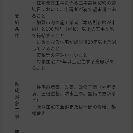
・住宅改修工事に係る工事請負契約の締
結日において、申請者が満45歳未満であ
支
ること
給
・加賀市内の施工業者（本店所在地が市
条
内）と100万円（税抜）以上の工事契約
件
を締結すること
・対象となる住宅が建築後20年以上経過
していること
・市税等の滞納がないこと
・対象住宅に5年以上定住する意思があ
ること
助
・住宅の増築、改築、改修工事（外壁塗
成
装、屋根塗装、防水工事、設備の更新な
対
ど）
象
・既存住宅の全部または一部の修繕、模
工
様替え
事
問