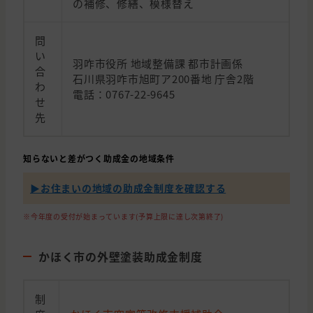
の補修、修繕、模様替え
問
い
羽咋市役所 地域整備課 都市計画係
合
石川県羽咋市旭町ア200番地 庁舎2階
わ
電話：0767-22-9645
せ
先
知らないと差がつく助成金の地域条件
▶︎お住まいの地域の助成金制度を確認する
※今年度の受付が始まっています(予算上限に達し次第終了)
かほく市の外壁塗装助成金制度
制