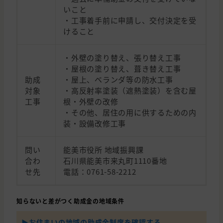
いこと
・工事着手前に申請し、交付決定を受
けること
・外壁の塗り替え、張り替え工事
・屋根の塗り替え、葺き替え工事
助成
・屋上、ベランダ等の防水工事
対象
・高反射率塗装（遮熱塗装）を含む屋
工事
根・外壁の改修
・その他、居住の用に供するための内
装・設備改修工事
問い
能美市役所 地域振興課
合わ
石川県能美市来丸町1110番地
せ先
電話：0761-58-2212
知らないと差がつく助成金の地域条件
▶︎お住まいの地域の助成金制度を確認する