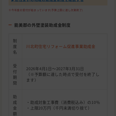
※今年度の受付が始まっています(予算上限に達し次第終了)
能美郡の外壁塗装助成金制度
制
度
川北町住宅リフォーム促進事業助成金
名
受
2026年4月1日～2027年3月31日
付
（※予算額に達した時点で受付を終了し
期
ます）
間
助
成
・助成対象工事費（消費税込み）の10％
金
・上限20万円（千円未満切り捨て）
額