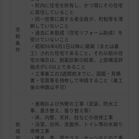
・町内に住宅を所有し、かつ現にその住宅
に居住していること
・同一世帯に属する者全員が、町税等を滞
納していないこと
支
・過去に本助成（住宅リフォーム助成）を
給
受けていないこと
条
・昭和56年6月1日以降に建築（または着
件
工）された住宅であること。それ以前の住
宅の場合は、耐震診断の結果、上部構造評
価点が1.0以上であること
・工事着工の2週間前までに、図面・見積
書・写真等を持参して申請すること（着工
後の申請は不可）
・屋根および外壁の工事（塗装、防水工
事、葺き替え、張り替え等）
・床、内壁、天井、柱などの改修工事
助
・浴室、台所、洗面所、トイレ等の水廻り
成
改修工事
対
・建具、畳、窓ガラス、サッシなどの工事