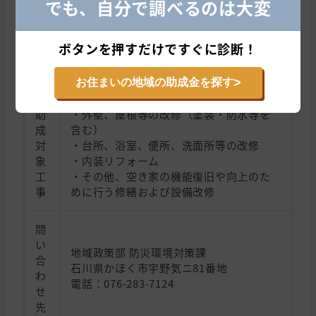
でも、自分で調べるのは大変
件
・改修した空き家に5年以上居住する意思
があること
・改修工事の着工前に申請を行うこと
ボタンを押すだけですぐに診断！
・同一の空き家について、本補助金の交
付は1回限り
>
お住まいの地域の助成金を探す
助
・外壁、屋根等の改修（塗装・防水等を
成
含む）
対
・台所、浴室、便所、洗面所等の改修
象
・内装リフォーム
工
・その他、空き家の機能復旧や向上のた
事
めに行う修繕および設備改修
問
い
地域政策部 防災環境対策課
合
石川県かほく市宇野気ニ81番地
わ
電話：076-283-7124
せ
先