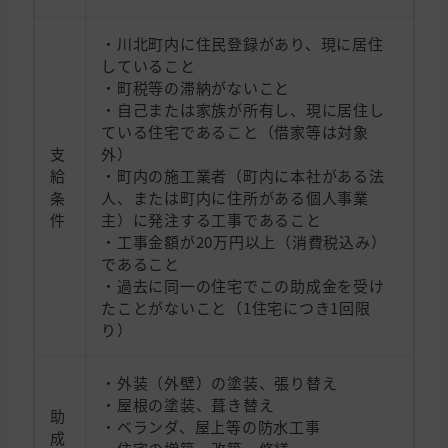
・川北町内に住民登録があり、現に居住
していること
・町税等の滞納がないこと
・自己または家族が所有し、現に居住し
ている住宅であること（借家等は対象
支
外）
給
・町内の施工業者（町内に本社がある法
条
人、または町内に住所がある個人事業
件
主）に発注する工事であること
・工事金額が20万円以上（消費税込み）
であること
・過去に同一の住宅でこの助成金を受け
たことがないこと（1住宅につき1回限
り）
・外装（外壁）の塗装、張り替え
・屋根の塗装、葺き替え
助
・ベランダ、屋上等の防水工事
成