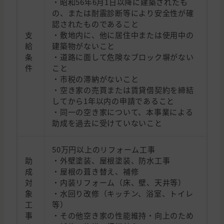
・昭和56年6月1日以降に建築されたも
の、または耐震診断等により安全性が確
認されたものであること
支
・敷地内に、他に居住中または使用中の
給
建築物がないこと
条
・道路に面して危険なブロック塀がない
件
こと
・市税の滞納がないこと
・空き家の売買または賃貸借契約を締結
してから1年以内の申請であること
・同一の空き家について、本事業による
助成を過去に受けていないこと
50万円以上のリフォーム工事
助
・外壁塗装、屋根塗装、防水工事
成
・屋根の葺き替え、補修
対
・内装リフォーム（床、壁、天井等）
象
・水回り改修（キッチン、浴室、トイレ
工
等）
事
・その他空き家の性能維持・向上のため