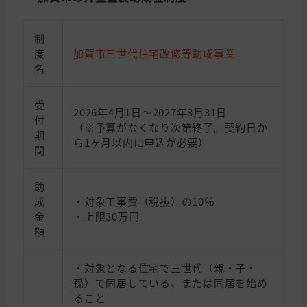
制
度
加賀市三世代住宅改修等助成事業
名
受
2026年4月1日～2027年3月31日
付
（※予算がなくなり次第終了。契約日か
期
ら1ヶ月以内に申込が必要）
間
助
成
・対象工事費（税抜）の10％
金
・上限30万円
額
・対象となる住宅で三世代（親・子・
孫）で同居している、または同居を始め
ること