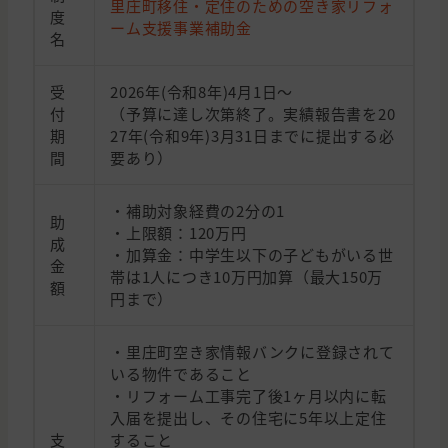
里庄町移住・定住のための空き家リフォ
度
ーム支援事業補助金
名
受
2026年(令和8年)4月1日〜
付
（予算に達し次第終了。実績報告書を20
期
27年(令和9年)3月31日までに提出する必
間
要あり）
・補助対象経費の2分の1
助
・上限額：120万円
成
・加算金：中学生以下の子どもがいる世
金
帯は1人につき10万円加算（最大150万
額
円まで）
・里庄町空き家情報バンクに登録されて
いる物件であること
・リフォーム工事完了後1ヶ月以内に転
入届を提出し、その住宅に5年以上定住
支
すること