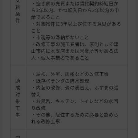
・空き家の売買または賃貸契約締結日か
給
ら3年以内、かつ転入日から3年以内の申
条
請であること
件
・対象物件に3年以上定住する意思がある
こと
・市税等の滞納がないこと
・改修工事の施工業者は、原則として津
山市内に本支店または営業所等がある法
人・個人事業者であること
・屋根、外壁、雨樋などの改修工事
助
・既存ベランダの防水処理
成
・内装の改修、畳の表替え、ふすまの張
対
替え
象
・お風呂、キッチン、トイレなどの水回
工
り改修
事
・その他、居住するために必要と認めら
れる改修工事
問