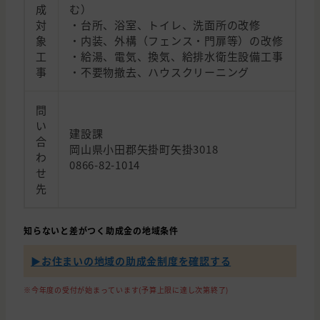
成
む）
対
・台所、浴室、トイレ、洗面所の改修
象
・内装、外構（フェンス・門扉等）の改修
工
・給湯、電気、換気、給排水衛生設備工事
事
・不要物撤去、ハウスクリーニング
問
い
建設課
合
岡山県小田郡矢掛町矢掛3018
わ
0866-82-1014
せ
先
知らないと差がつく助成金の地域条件
▶︎お住まいの地域の助成金制度を確認する
※今年度の受付が始まっています(予算上限に達し次第終了)