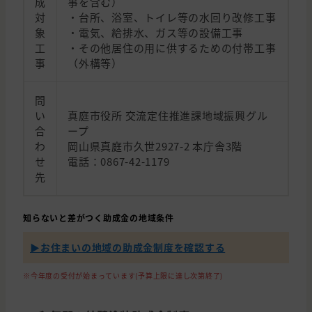
成
事を含む）
対
・台所、浴室、トイレ等の水回り改修工事
象
・電気、給排水、ガス等の設備工事
工
・その他居住の用に供するための付帯工事
事
（外構等）
問
い
真庭市役所 交流定住推進課地域振興グル
合
ープ
わ
岡山県真庭市久世2927-2 本庁舎3階
せ
電話：0867-42-1179
先
知らないと差がつく助成金の地域条件
▶︎お住まいの地域の助成金制度を確認する
※今年度の受付が始まっています(予算上限に達し次第終了)