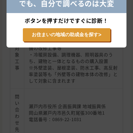
でも、自分で調べるのは大変
と
ボタンを押すだけですぐに診断！
・基礎、躯体、内装、サッシ、断熱材、屋
根及び外壁等の建物本体の改修工事等
助
・電気、ガス及び水道設備等の改修工事等
>
お住まいの地域の助成金を探す
成
・台所、トイレ、浴室及び給湯器等住宅設
対
備の改修工事等
象
・冷暖房設備、調理機器、照明器具のう
工
ち、建物と一体となるものの購入設置
事
※外壁塗装、屋根塗装、防水工事、高反射
率塗装等も「外壁等の建物本体の改修」と
して対象に含まれます
問
い
瀬戸内市役所 企画振興課 地域振興係
合
岡山県瀬戸内市邑久町尾張300番地1
わ
電話番号：0869-22-1031
せ
先