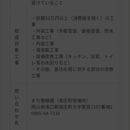
受けていること
・総額20万円以上（消費税を除く）の工
事
助
・外装工事（外壁塗装、屋根塗装、防水
成
工事など）
対
・内装工事
象
・増改築工事
工
・設備改修工事（キッチン、浴室、トイ
事
レ等の水回りなど）
・その他、居住の用に供する部分の改修
工事
問
い
まち整備課（里庄町役場内）
合
岡山県浅口郡里庄町大字里見1107番地2
わ
0865-64-7216
せ
先