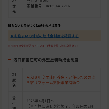
わ
見1107番地2
せ
電話番号：0865-64-7216
先
知らないと差がつく助成金の地域条件
▶︎お住まいの地域の助成金制度を確認する
※今年度の受付が始まっています(予算上限に達し次第終了)
浅口郡里庄町の外壁塗装助成金制度
制
令和８年度里庄町移住・定住のための空
度
き家リフォーム支援事業補助金
名
受
2026年4月1日～
付
（※予算に達し次第終了、年度内の2月
期