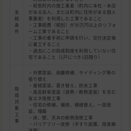
・和気町内の施工業者（町内に本社・本店
支
がある法人、または町内に住所がある個人
給
事業者）を利用した工事であること
条
・工事経費（税別）が30万円以上のリフォ
件
ーム工事であること
・工事の着手前に申請を行い、交付決定後
に着工すること
・過去にこの助成制度を利用していない住
宅であること（1戸につき1回限り）
・外壁塗装、剥離修繕、サイディング等の
張り替え
・屋根塗装、葺き替え、防水工事
助
・高反射率塗装（遮熱・断熱塗装）を含む
成
省エネ改修工事
対
・住宅の修繕、補修、模様替え、一部改
象
装、増築
工
・床、壁、天井の断熱改修工事
事
・バリアフリー改修（手すり設置、段差解
消等）