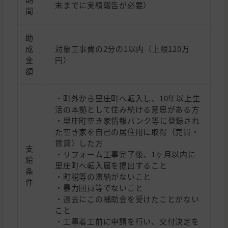
末までに実績報告が必要）
間
助
成
対象工事費の2分の1以内（上限120万
金
円）
額
・町外から里庄町へ転入し、10年以上生
活の本拠として住み続ける意思がある方
・里庄町空き家情報バンク等に登録され
た空き家を自己の居住用に取得（売買・
賃貸）した方
支
・リフォーム工事完了後、1ヶ月以内に
給
里庄町へ転入届を提出すること
条
・町税等の滞納がないこと
件
・暴力団員等でないこと
・過去にこの補助金を受けたことがない
こと
・工事着工前に申請を行い、交付決定を