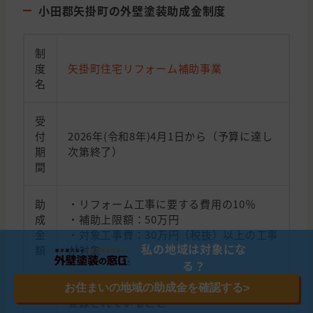
小田郡矢掛町の外壁塗装助成金制度
制
度
矢掛町住宅リフォーム補助事業
名
受
付
2026年(令和8年)4月1日から（予算に達し
期
次第終了）
間
助
・リフォーム工事に要する費用の10％
成
・補助上限額：50万円
金
・対象工事費：30万円（税抜）以上の工事
私の地域は対象にな
額
が対象
る？
・矢掛町内に住所を有し、住民基本台帳に
お住まいの地域の助成金を確認する
>
登録されていること