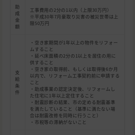
助
工事費用の2分の1以内（上限30万円）
成
※平成30年7月豪取り災害の被災世帯は上
金
限50万円
額
・空き家期間が1年以上の物件をリフォー
ムすること
・延べ床面積の2分の1以上を居住の用に
供すること
・空き家の取得前、もしくは取得後6か月
支
以内で、リフォーム工事契約前に申請する
給
こと
条
・助成事業の認定決定後、リフォームし
件
た住宅に1年以上定住すること
・耐震診断の結果、市の定める耐震基準
を満たしていること（基準に満たない場
合は耐震改修を同時に行うこと）
・市税等の滞納がないこと