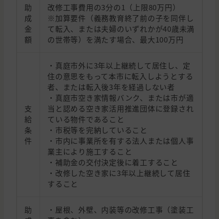
助
改修工事費用の3分の1（上限80万円）
成
※加算要件（義務教育終了前の子を同伴し
金
て転入、または夫婦のいずれかが40歳未満
額
の世帯等）を満たす場合、最大100万円
・真庭市外に3年以上継続して居住し、定
住の意思をもって本市に転入しようとする
者、または転入後3年を経過しない者
・真庭市空き家情報バンク、または市が適
支
当と認める空き家活用推進団体に登録され
給
ている物件であること
条
・市税等を完納していること
件
・市内に事業所を有する法人または個人事
業主により施工すること
・補助金の交付決定後に着工すること
・改修した空き家に3年以上継続して居住
すること
助
・屋根、外壁、内装等の改修工事（塗装工