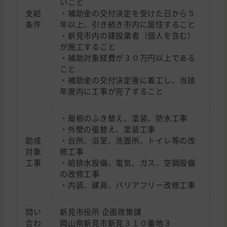
いこと
支給
・補助金の交付決定を受けた日から５
条件
年以上、引き続き市内に居住すること
・新見市内の建設業者（個人を含む）
が施工すること
・補助対象経費が３０万円以上である
こと
・補助金の交付決定後に着工し、当該
年度内に工事が完了すること
・屋根のふき替え、塗装、防水工事
・外壁の張替え、塗装工事
助成
・台所、浴室、洗面所、トイレ等の改
対象
修工事
工事
・給排水設備、電気、ガス、空調設備
の改修工事
・内装、建具、バリアフリー改修工事
問い
新見市役所 企画政策課
合わ
岡山県新見市新見３１０番地３