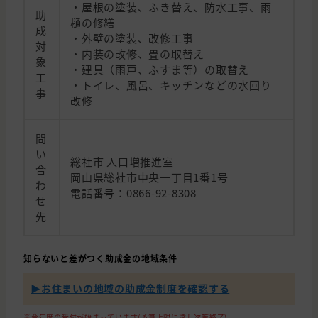
・屋根の塗装、ふき替え、防水工事、雨
助
樋の修繕
成
・外壁の塗装、改修工事
対
・内装の改修、畳の取替え
象
・建具（雨戸、ふすま等）の取替え
工
・トイレ、風呂、キッチンなどの水回り
事
改修
問
い
総社市 人口増推進室
合
岡山県総社市中央一丁目1番1号
わ
電話番号：0866-92-8308
せ
先
知らないと差がつく助成金の地域条件
▶︎お住まいの地域の助成金制度を確認する
※今年度の受付が始まっています(予算上限に達し次第終了)