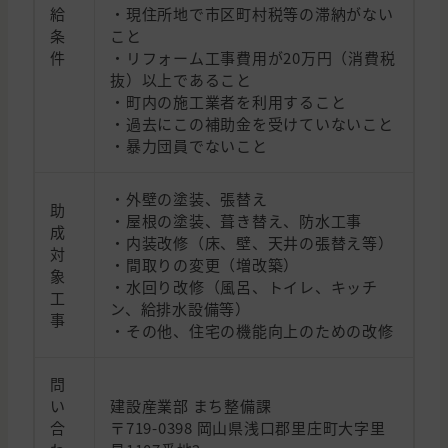
給
・現住所地で市区町村税等の滞納がない
条
こと
件
・リフォーム工事費用が20万円（消費税
抜）以上であること
・町内の施工業者を利用すること
・過去にこの補助金を受けていないこと
・暴力団員でないこと
・外壁の塗装、張替え
助
・屋根の塗装、葺き替え、防水工事
成
・内装改修（床、壁、天井の張替え等）
対
・間取りの変更（増改築）
象
・水回り改修（風呂、トイレ、キッチ
工
ン、給排水設備等）
事
・その他、住宅の機能向上のための改修
問
い
建設産業部 まち整備課
合
〒719-0398 岡山県浅口郡里庄町大字里