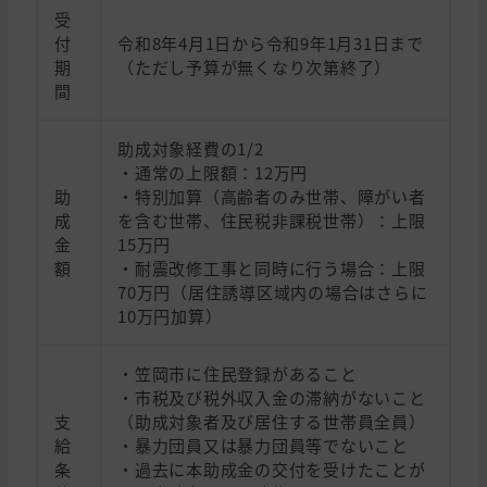
受
付
令和8年4月1日から令和9年1月31日まで
期
（ただし予算が無くなり次第終了）
間
助成対象経費の1/2
・通常の上限額：12万円
助
・特別加算（高齢者のみ世帯、障がい者
成
を含む世帯、住民税非課税世帯）：上限
金
15万円
額
・耐震改修工事と同時に行う場合：上限
70万円（居住誘導区域内の場合はさらに
10万円加算）
・笠岡市に住民登録があること
・市税及び税外収入金の滞納がないこと
支
（助成対象者及び居住する世帯員全員）
給
・暴力団員又は暴力団員等でないこと
条
・過去に本助成金の交付を受けたことが