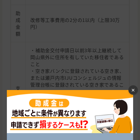
助
成
改修等工事費用の2分の1以内（上限30万
金
円）
額
・補助金交付申請日以前3年以上継続して
岡山県外に住所を有していた移住者である
こと
・空き家バンクに登録されている空き家、
または瀬戸内市IJUコンシェルジュの情報
管理台帳に登録されている空き家であるこ
支
×
と
給
・改修工事等の完了の日以後、3年以上継
条
続して当該住宅に住所を置く意思があるこ
件
と
・2親等以内の親族が所有する空き家でな
いこと
・世帯全員が市税等を滞納していないこと
・過去に本補助金の交付を受けていないこ