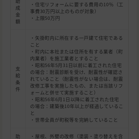
助
・住宅リフォームに要する費用の10％（工
成
事費30万円以上のものが対象）
金
・上限50万円
額
・矢掛町内に所在する一戸建て住宅である
こと
・町内に本社または住所を有する業者（町
内業者）を施工業者とすること
・昭和56年5月31日以前に着工された住宅
支
の場合：耐震診断を受け、耐震性が確認さ
給
れていること（耐震性がない場合は、耐震
条
改修工事を実施したもの、または当該リフ
件
ォームと併せて実施すること）
・昭和56年6月1日以降に着工された住宅
の場合：建築後10年以上が経過しているこ
と
・世帯全員が町税等を完納していること
助
・屋根、外壁の改修（塗装・塗り替えを含