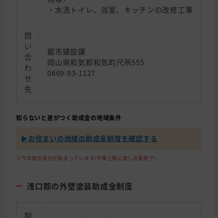
・水洗トイレ、浴室、キッチンの改修工事
問
い
都市建設課
合
岡山県和気郡和気町尺所555
わ
0869-93-1127
せ
先
知らないと差がつく助成金の地域条件
▶︎お住まいの地域の助成金制度を確認する
※今年度の受付が始まっています(予算上限に達し次第終了)
浅口郡の外壁塗装助成金制度
制