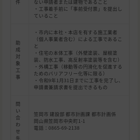
件
ない申請者または建物であること
・工事着手前に「事前受付票」を提出し
ていること
・市内に本社・本店を有する施工業者
（個人事業者含む）による工事であるこ
助
と
成
・住宅の本体工事（外壁塗装、屋根塗
対
装、防水工事、高反射率塗装等を含む）
象
・外構工事（移動等の円滑化を促進する
工
ためのバリアフリー化等に限る）
事
・令和9年1月31日までに工事を完了し、
申請書兼請求書を提出できるもの
問
い
笠岡市 建設部 都市計画課 都市計画係
合
岡山県笠岡市中央町1-1
わ
電話：0865-69-2138
せ
先