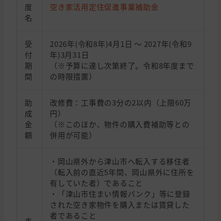
度
空き家活用定住促進事業補助金
名
受
2026年(令和8年)4月1日 〜 2027年(令和9
付
年)3月31日
期
（※予算に達し次第終了。令和8年度まで
間
の時限措置）
助
改修費：工事費の3分の2以内（上限60万
成
円）
金
（※このほか、物件の購入費補助等との
額
併用が可能）
・岡山県外から津山市へ転入する移住者
（転入前の直近5年間、岡山県外に住所を
有していた者）であること
・「津山市住まい情報バンク」等に登録
された空き家物件を購入または賃貸した
者であること
支