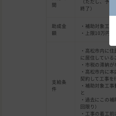
（ただし、予算
間
終了）
助成金
・補助対象工事
額
・上限10万円
・高松市内に住
に居住している
・市税の滞納が
・高松市内に本
契約して工事を
支給条
・補助対象工事
件
と
・過去にこの補
回限り）
・工事の着工前