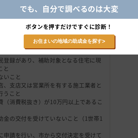
の範囲内で先着順とし、予算に達し次第
でも、自分で調べるのは大変
ボタンを押すだけですぐに診断！
費（消費税抜き）の10％
>
お住まいの地域の助成金を探す
民登録があり、補助対象となる住宅に現
こと
ないこと
店、支店又は営業所を有する施工業者と
行うこと
費（消費税抜き）が10万円以上であるこ
助金の交付を受けていないこと（1世帯1
に申請を行い、市から交付決定を受けて