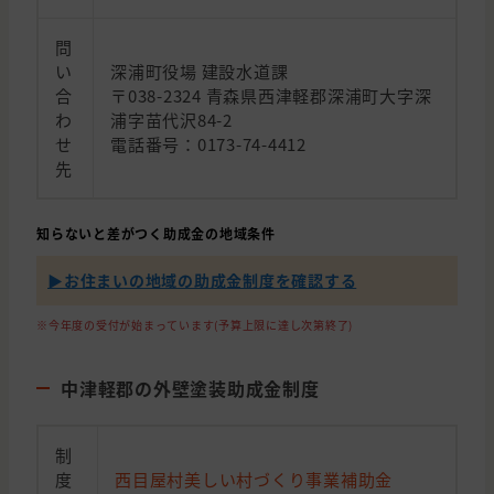
問
い
深浦町役場 建設水道課
合
〒038-2324 青森県西津軽郡深浦町大字深
わ
浦字苗代沢84-2
せ
電話番号：0173-74-4412
先
知らないと差がつく助成金の地域条件
▶︎お住まいの地域の助成金制度を確認する
※今年度の受付が始まっています(予算上限に達し次第終了)
中津軽郡の外壁塗装助成金制度
制
度
西目屋村美しい村づくり事業補助金