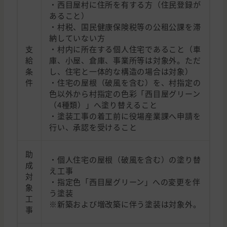
・西目屋村に住所を有する方（住民登録が
あること）
・村税、国民健康保険税等の公租公課を滞
納していない方
支
・村内に所在する個人住宅であること（車
給
庫、小屋、倉庫、事業所等は対象外。ただ
条
し、住宅と一体的な構造の場合は対象）
件
・住宅の屋根（破風を含む）を、村指定の
色以外から村指定の色彩「西目屋グリーン
（4種類）」へ塗り替えること
・塗装工事の着工前に役場産業課へ申請を
行い、承認を受けること
助
・個人住宅の屋根（破風を含む）の塗り替
成
え工事
対
・指定色「西目屋グリーン」への変更を伴
象
う塗装
工
※新築および増改築に伴う塗装は対象外。
事