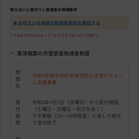
知らないと差がつく助成金の地域条件
▶︎お住まいの地域の助成金制度を確認する
※今年度の受付が始まっています(予算上限に達し次第終了)
東津軽郡の外壁塗装助成金制度
制
令和8年度平内町地域活性化住宅リフォー
度
ム支援事業
名
受
令和8年4月1日（水曜日）から受付開始
付
（土曜日・日曜日・祝日を除く）
期
※予算額（25～30件程度）に達した時点
間
で受付終了
助