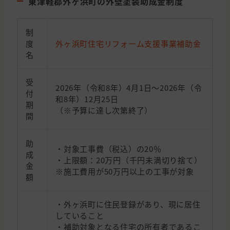
東津軽郡外ヶ浜町の外壁塗装助成金制度
制
度
外ヶ浜町住宅リフォーム支援事業補助金
名
受
2026年（令和8年）4月1日～2026年（令
付
和8年）12月25日
期
（※予算に達し次第終了）
間
助
・対象工事費（税込）の20％
成
・上限額：20万円（千円未満切り捨て）
金
※施工費用が50万円以上の工事が対象
額
・外ヶ浜町に住民登録があり、現に居住
していること
・補助対象となる住宅の所有者であるこ