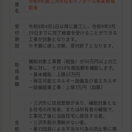
令和8年度三沢市住宅リフォーム事業費補
度
助金
名
受
令和8年4月1日以降に着工し、令和9年3月
付
19日までに完了検査を受けることができる
期
工事が対象となります。
間
※予算に達し次第、受付終了となります。
補助対象工事費（税抜）が50万円以上の工
助
事に対し、その10％相当額を補助します。
成
・基本補助：上限15万円
金
・再生可能エネルギー設備及び省エネルギ
額
ー設備設置工事：上限7万円（加算）
・三沢市に住民登録があり、補助対象とな
る住宅の所有者、または所有者の親族で、
工事完了後に当該住宅に居住する者。
支
・三沢市税の滞納がない者。
給
・暴力団員による不当な行為の防止等に関