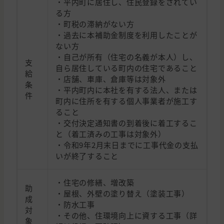
・平内町に居住し、住民登録をされてい
る方
・町税の滞納がない方
・過去に本補助金制度を利用したことが
ない方
・自己が所有（住宅の名義が本人）し、
支
自ら居住している町内の住宅であること
給
・店舗、車庫、倉庫等は対象外
条
・平内町内に本社を有する法人、または
件
町内に住所を有する個人事業者が施工す
ること
・交付決定通知書の到着後に着工するこ
と（着工済みの工事は対象外）
・令和9年2月末日までに工事代金の支払
いが終了すること
・住宅の修繕、増改築
助
・屋根、外壁の塗り替え（塗装工事）
成
・防水工事
対
・その他、住環境向上に資する工事（詳
象