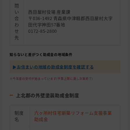
問
い
西目屋村役場 産業課
合
〒036-1492 青森県中津軽郡西目屋村大字
わ
田代字神田57番地
せ
0172-85-2800
先
知らないと差がつく助成金の地域条件
▶︎お住まいの地域の助成金制度を確認する
※今年度の受付が始まっています(予算上限に達し次第終了)
上北郡の外壁塗装助成金制度
制度
六ヶ所村住宅新築リフォーム支援事業
名
助成金