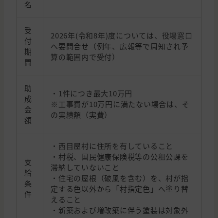
名
受
2026年(令和8年)度については、役場窓口
付
へ要問合せ（例年、広報等で周知され予
期
算の範囲内で受付）
間
助
・1件につき最大10万円
成
※工事費が10万円に満たない場合は、そ
金
の実績額（実費）
額
・西目屋村に住所を有していること
・村税、国民健康保険税等の公租公課を
支
滞納していないこと
給
・住宅の屋根（破風を含む）を、村が指
条
定する色以外から「村指定色」へ塗り替
件
えること
・新築および増改築に伴う塗装は対象外