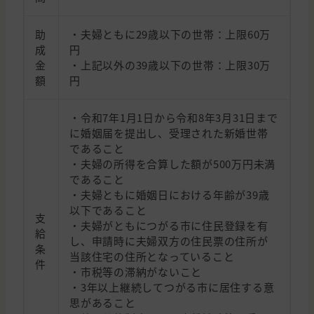
助
・夫婦ともに29歳以下の世帯：上限60万
成
円
金
・上記以外の39歳以下の世帯：上限30万
額
円
・令和7年1月1日から令和8年3月31日まで
に婚姻届を提出し、受理された新婚世帯
であること
・夫婦の所得を合算した額が500万円未満
であること
・夫婦ともに婚姻日における年齢が39歳
以下であること
支
・夫婦がともにつがる市に住民登録を有
給
し、申請時に夫婦双方の住民票の住所が
条
当該住宅の住所となっていること
件
・市税等の滞納がないこと
・3年以上継続してつがる市に居住する意
思があること