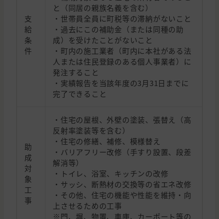
と（同居の親族名義を含む）
支
・世帯員全員に町税等の滞納がないこと
給
・過去にこの補助金（または同種の助
条
成）を受けたことがないこと
件
・町内の施工業者（町内に本社がある法
人または住民登録のある個人事業者）に
発注すること
・実績報告を当該年度の3月31日までに
完了できること
・住宅の屋根、外壁の塗装、張替え（高
反射率塗装等を含む）
・住宅の修繕、補修、模様替え
助
・バリアフリー改修（手すり設置、段差
成
解消等）
対
・トイレ、浴室、キッチンの改修
象
・サッシ、断熱材の交換等の省エネ改修
工
・その他、住宅の機能や性能を維持・向
事
上させるための工事
※門、塀、物置、車庫、カーポート等の