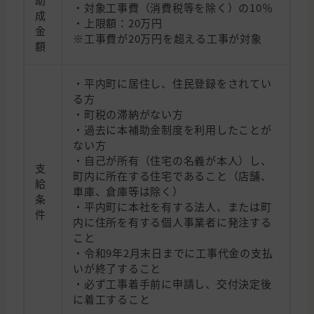
・対象工事費（消費税等を除く）の10％
成
・上限額：20万円
金
※工事費が20万円を超える工事が対象
額
・平内町に居住し、住民登録をされてい
る方
・町税の滞納がない方
・過去に本補助金制度を利用したことが
ない方
・自己が所有（住宅の名義が本人）し、
支
町内に所在する住宅であること（店舗、
給
車庫、倉庫等は除く）
条
・平内町に本社を有する法人、または町
件
内に住所を有する個人事業者に発注する
こと
・令和9年2月末日までに工事代金の支払
いが終了すること
・必ず工事着手前に申請し、交付決定後
に着工すること