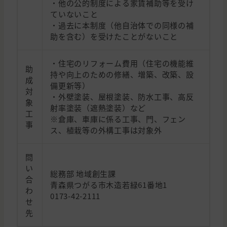
・他の公的制度による家賃補助等を受け
ていないこと
・過去に本制度（他自治体での同様の補
助を含む）を受けたことがないこと
・住宅のリフォーム費用（住宅の機能維
助
持や向上のための修繕、増築、改築、設
成
備更新等）
対
・外壁塗装、屋根塗装、防水工事、高反
象
射率塗装（遮熱塗装）など
工
※倉庫、車庫に係る工事、門、フェン
事
ス、植栽等の外構工事は対象外
問
い
総務部 地域創生課
合
青森県つがる市木造若緑61番地1
わ
0173-42-2111
せ
先