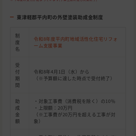
東津軽郡平内町の外壁塗装助成金制度
制
令和8年度平内町地域活性化住宅リフォ
度
ーム支援事業
名
受
付
令和8年4月1日（水）から
期
（※予算額に達した時点で受付終了）
間
助
・対象工事費（消費税を除く）の10％
成
・上限額：20万円
金
（※工事費が20万円を超える工事が対
額
象）