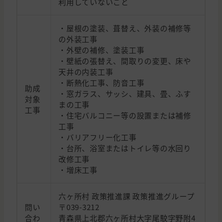
利用していないこと
・屋根の塗装、葺替え、外装の補修等
の外装工事
・外壁の補修、塗装工事
・壁紙の張替え、間取りの変更、床や
天井の内装工事
・断熱化工事、防音工事
助成
・窓ガラス、サッシ、建具、畳、ふす
対象
まの工事
工事
・住宅バルコニー等の設置または補修
工事
・バリアフリー化工事
・台所、浴室またはトイレ等の水回り
改修工事
・増床工事
六ヶ所村 政策推進課 政策推進グループ
問い
〒039-3212
合わ
青森県上北郡六ヶ所村大字尾駮字野附4