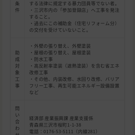
条
する法律に規定する暴力団員等でない者。
件
・三沢市内の「参加登録店」へ工事を発注
すること。
・過去にこの補助金（住宅リフォーム分）
の交付を受けていないこと。
・外壁の張り替え、外壁塗装
助
・屋根の張り替え、屋根塗装
成
・防水工事
対
・高反射率塗装（遮熱塗装）を含む省エネ
象
改修工事
工
・その他、内装改修、水回り改修、バリア
事
フリー工事、再生可能エネルギー設備設置
など
問
い
経済部 産業振興課 産業支援係
合
青森県三沢市桜町1-1-38
わ
電話：0176-53-5111（内線281）
せ