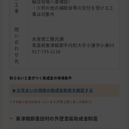
細は役場へ要確認）
工
・※町の他の補助金等の交付を受ける工
事
事は対象外
問
い
水産商工観光課
合
青森県東津軽郡平内町大字小湊字小湊63
わ
017-755-2118
せ
先
知らないと差がつく助成金の地域条件
▶︎お住まいの地域の助成金制度を確認する
※今年度の受付が始まっています(予算上限に達し次第終了)
東津軽郡蓬田村の外壁塗装助成金制度