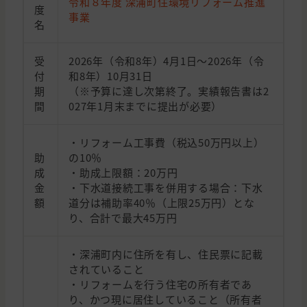
令和８年度 深浦町住環境リフォーム推進
度
事業
名
受
2026年（令和8年）4月1日〜2026年（令
付
和8年）10月31日
期
（※予算に達し次第終了。実績報告書は2
間
027年1月末までに提出が必要）
・リフォーム工事費（税込50万円以上）
助
の10％
成
・助成上限額：20万円
金
・下水道接続工事を併用する場合：下水
額
道分は補助率40％（上限25万円）とな
り、合計で最大45万円
・深浦町内に住所を有し、住民票に記載
されていること
・リフォームを行う住宅の所有者であ
り、かつ現に居住していること（所有者