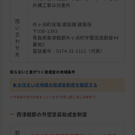
外構工事は対象外
問
外ヶ浜町役場 建設課 建築係
い
〒030-1393
合
青森県東津軽郡外ヶ浜町字蟹田高銅屋44
わ
番地2
せ
電話番号：0174-31-1111（代表）
先
知らないと差がつく助成金の地域条件
▶︎お住まいの地域の助成金制度を確認する
※今年度の受付が始まっています(予算上限に達し次第終了)
西津軽郡の外壁塗装助成金制度
制