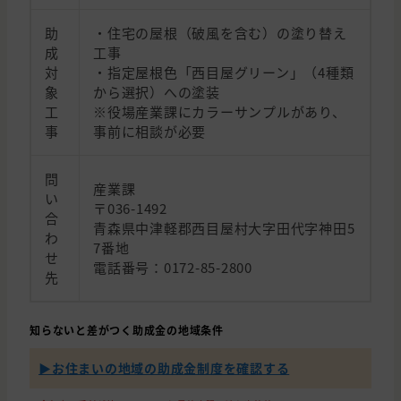
助
・住宅の屋根（破風を含む）の塗り替え
成
工事
対
・指定屋根色「西目屋グリーン」（4種類
象
から選択）への塗装
工
※役場産業課にカラーサンプルがあり、
事
事前に相談が必要
問
産業課
い
〒036-1492
合
青森県中津軽郡西目屋村大字田代字神田5
わ
7番地
せ
電話番号：0172-85-2800
先
知らないと差がつく助成金の地域条件
▶︎お住まいの地域の助成金制度を確認する