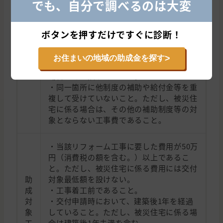
でも、自分で調べるのは大変
（対象者の配偶者の親を含む。）又は子の
支
場合は所有者と同等とみなす。
給
・同一世帯に属する者全員が村税等を完納
ボタンを押すだけですぐに診断！
条
していること。
件
・過去にこの事業による補助金の交付を受
>
お住まいの地域の助成金を探す
けていないこと。ただし、被災住宅に係る
場合はその限りではない。
・同一箇所に他制度の補助や給付金等を重
複して受けていないこと。ただし、被災住
宅に係る場合は、その他の補助制度等の対
象とならない工事費であること。
・当該リフォーム工事に要した費用が50万
円（消費税の額を含む。）以上であるこ
と。ただし、被災住宅に係る費用には交付
助
対象最低額を設けない。
成
・工事着工前であること。
対
・交付申請時において、建築後1年を経過
象
していること。ただし、被災住宅に係る場
工
合は建築後1年未満を含む。