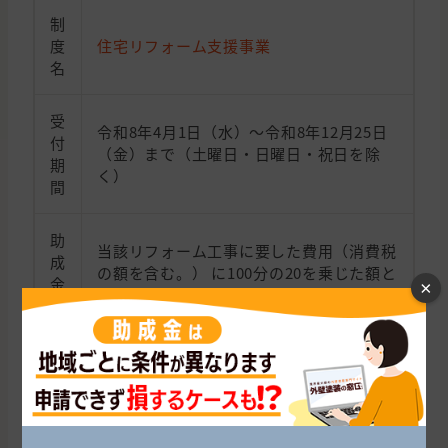
制
度
住宅リフォーム支援事業
名
受
令和8年4月1日（水）～令和8年12月25日
付
（金）まで（土曜日・日曜日・祝日を除
期
く）
間
助
当該リフォーム工事に要した費用（消費税
成
の額を含む。） に100分の20を乗じた額と
金
×
し、20万円を限度とする。
額
・村内に住所を有する者（住民票に記載さ
れている者）であること
・リフォーム工事を行う住宅の所有者およ
び居住者であること。ただし、リフォーム
工事を行う住宅の所有者が、対象者の親