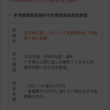
※今年度の受付が始まっています(予算上限に達し次第終了)
中津軽郡西目屋村の外壁塗装助成金制度
制
西目屋村美しい村づくり事業補助金（屋根
度
塗り替え事業）
名
受
2026年度（令和8年度）通年
付
※予算の上限に達し次第終了となるため、
期
事前の問い合わせを推奨。
間
助
・1件につき最大10万円
成
・事業費が10万円に満たない場合はその実
金
費額を交付。
額