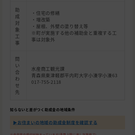
助
・住宅の修繕
成
・増改築
対
・屋根、外壁の塗り替え等
象
※町が実施する他の補助金と重複する工
工
事は対象外
事
問
い
水産商工観光課
合
青森県東津軽郡平内町大字小湊字小湊63
わ
017-755-2118
せ
先
知らないと差がつく助成金の地域条件
▶︎お住まいの地域の助成金制度を確認する
※今年度の受付が始まっています(予算上限に達し次第終了)