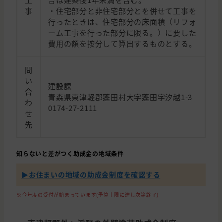
事
・住宅部分と非住宅部分とを併せて工事を
行ったときは、住宅部分の床面積（リフォ
ーム工事を行った部分に限る。）に要した
費用の額を按分して算出するものとする。
問
い
建設課
合
青森県東津軽郡蓬田村大字蓬田字汐越1-3
わ
0174-27-2111
せ
先
知らないと差がつく助成金の地域条件
▶︎お住まいの地域の助成金制度を確認する
※今年度の受付が始まっています(予算上限に達し次第終了)