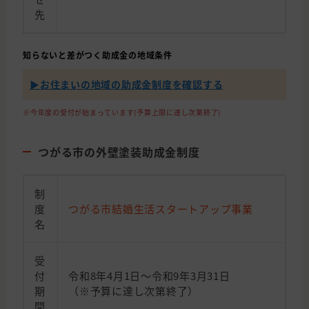
先
知らないと差がつく助成金の地域条件
▶︎お住まいの地域の助成金制度を確認する
※今年度の受付が始まっています(予算上限に達し次第終了)
つがる市の外壁塗装助成金制度
制
度
つがる市結婚生活スタートアップ事業
名
受
付
令和8年4月1日～令和9年3月31日
期
（※予算に達し次第終了）
間