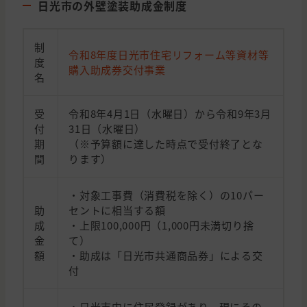
日光市の外壁塗装助成金制度
制
令和8年度日光市住宅リフォーム等資材等
度
購入助成券交付事業
名
受
令和8年4月1日（水曜日）から令和9年3月
付
31日（水曜日）
期
（※予算額に達した時点で受付終了とな
間
ります）
・対象工事費（消費税を除く）の10パー
助
セントに相当する額
成
・上限100,000円（1,000円未満切り捨
金
て）
額
・助成は「日光市共通商品券」による交
付
・日光市内に住民登録があり、現にその