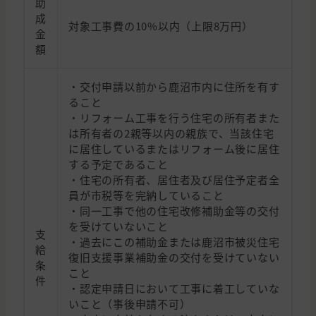
助
成
対象工事費の10%以内（上限8万円）
金
額
・交付申請以前から鹿沼市内に住所を有す
ること
・リフォーム工事を行う住宅の所有者また
は所有者の2親等以内の親族で、当該住宅
に居住しているまたはリフォーム後に居住
する予定であること
・住宅の所有者、居住者及び居住予定者全
員が市税等を完納していること
・同一工事で他の住宅改修補助金等の交付
を受けていないこと
支
・過去にこの補助金または鹿沼市被災住宅
給
復旧支援事業補助金の交付を受けていない
条
こと
件
・認定申請日において工事に着工していな
いこと（事後申請不可）