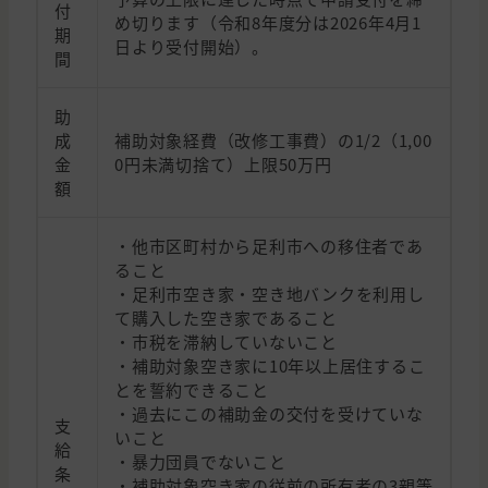
付
め切ります（令和8年度分は2026年4月1
期
日より受付開始）。
間
助
成
補助対象経費（改修工事費）の1/2（1,00
金
0円未満切捨て）上限50万円
額
・他市区町村から足利市への移住者であ
ること
・足利市空き家・空き地バンクを利用し
て購入した空き家であること
・市税を滞納していないこと
・補助対象空き家に10年以上居住するこ
とを誓約できること
・過去にこの補助金の交付を受けていな
支
いこと
給
・暴力団員でないこと
条
・補助対象空き家の従前の所有者の3親等