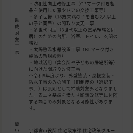
・防犯性向上改修工事（CPマーク付き製
品を使用した窓やドアの交換工事等）
・多子世帯（18歳未満の子を含む2人以上
助
の子と同居）の間取り変更工事
成
・多世代同居（3世代以上の直系親族と同
対
居）のための台所、浴室、トイレ、玄関の
象
増設
工
・太陽熱温水器設置工事（BLマーク付き
事
製品の新規設置）
・地域活用（集会所や子どもの居場所等）
に向けた間取り改修工事
※令和8年度より、外壁塗装・屋根塗装・
防水工事のみの施工（旧制度の「選択工
事」）は原則として補助対象外となりまし
た。省エネ基準を満たす断熱改修等に付随
する場合のみ対象となる可能性がありま
す。
問
い
宇都宮市役所 住宅政策課 住宅政策グルー