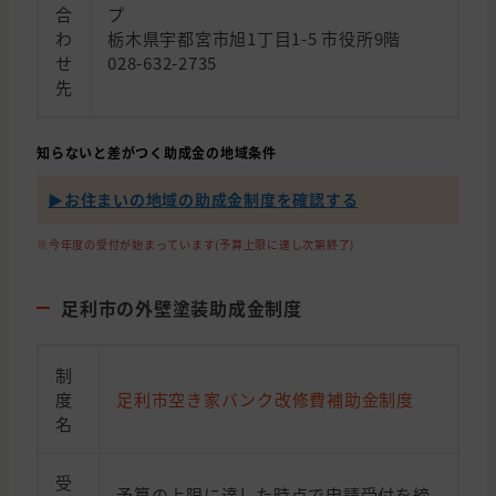
合
プ
わ
栃木県宇都宮市旭1丁目1-5 市役所9階
せ
028-632-2735
先
知らないと差がつく助成金の地域条件
▶︎お住まいの地域の助成金制度を確認する
※今年度の受付が始まっています(予算上限に達し次第終了)
足利市の外壁塗装助成金制度
制
度
足利市空き家バンク改修費補助金制度
名
受
予算の上限に達した時点で申請受付を締