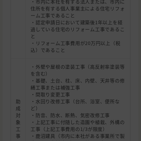
・市内に本社を有する法人または、市内に
住所を有する個人事業主による住宅リフォ
ーム工事であること
・認定申請日において建築後1年以上を経
過している住宅のリフォーム工事であるこ
と
・リフォーム工事費用が20万円以上（税
込）であること
・外壁や屋根の塗装工事（高反射率塗装等
を含む）
・基礎、土台、柱、床、内壁、天井等の修
繕工事または補強工事
・間取り変更工事
助
・水回り改修工事（台所、浴室、便所な
成
ど）
対
・防音、防水、断熱、気密改修工事
象
・上記工事に付随した造園や植栽、外構の
工
工事（上記工事費用の1/3が限度）
事
・鹿沼建具（市内に本社がある事業所で製