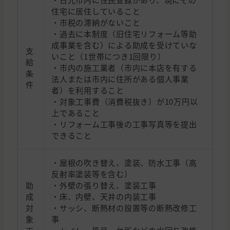
住宅に居住していること
・市税の滞納がないこと
・過去に本制度（旧住宅リフォーム等助
成事業を含む）による助成を受けていな
支
いこと（1世帯につき1回限り）
給
・市内の施工業者（市内に本店を有する
条
法人または市内に住所がある個人事業
件
者）を利用すること
・対象工事費（消費税抜き）が10万円以
上であること
・リフォーム工事後の工事写真等を提出
できること
・屋根の吹き替え、塗装、防水工事（高
反射率塗装等を含む）
助
・外壁の張り替え、塗装工事
成
・床、内壁、天井の内装工事
対
・サッシ、断熱材の設置等の断熱改修工
象
事