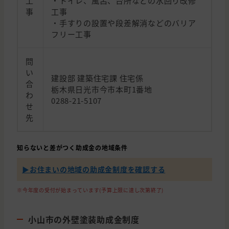
工
・トイレ、風呂、台所などの水回り改修
事
工事
・手すりの設置や段差解消などのバリア
フリー工事
問
い
建設部 建築住宅課 住宅係
合
栃木県日光市今市本町1番地
わ
0288-21-5107
せ
先
知らないと差がつく助成金の地域条件
▶︎お住まいの地域の助成金制度を確認する
※今年度の受付が始まっています(予算上限に達し次第終了)
小山市の外壁塗装助成金制度