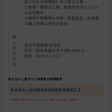
造された木材建具）の入替え工事
※新築・建替え工事、賃貸住宅のリフォー
ムは対象外
※車庫や物置等の改修、家電製品・給湯器
の購入設置は原則対象外
問
い
鹿沼市建築課 住宅係
合
住所：栃木県鹿沼市今宮町1688-3
わ
電話：0289-63-2217
せ
先
知らないと差がつく助成金の地域条件
▶︎お住まいの地域の助成金制度を確認する
※今年度の受付が始まっています(予算上限に達し次第終了)