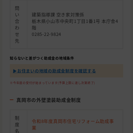
問
い
建築指導課 空き家対策係
合
栃木県小山市中央町1丁目1番1号 本庁舎4
わ
階
せ
0285-22-9824
先
知らないと差がつく助成金の地域条件
▶︎お住まいの地域の助成金制度を確認する
※今年度の受付が始まっています(予算上限に達し次第終了)
真岡市の外壁塗装助成金制度
制
令和8年度真岡市住宅リフォーム助成事
度
業
名