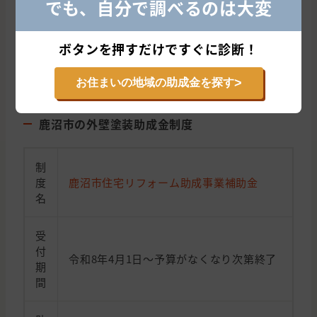
でも、自分で調べるのは大変
知らないと差がつく助成金の地域条件
ボタンを押すだけですぐに診断！
▶︎お住まいの地域の助成金制度を確認する
>
お住まいの地域の助成金を探す
※今年度の受付が始まっています(予算上限に達し次第終了)
鹿沼市の外壁塗装助成金制度
制
度
鹿沼市住宅リフォーム助成事業補助金
名
受
付
令和8年4月1日～予算がなくなり次第終了
期
間