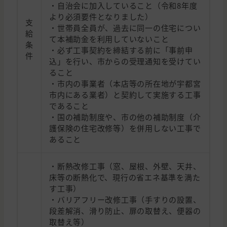
・自治会に加入していること（令和8年度
より必須要件となりました）
支
・世帯員全員が、過去に同一の住宅につい
給
て本補助金を利用していないこと
条
・必ず工事契約を締結する前に「事前申
件
込」を行い、市からの受理通知を受けてい
ること
・市内の事業者（本店等の所在地が宇都宮
市内にある業者）と契約して実施する工事
であること
・国の補助制度や、市の他の補助制度（介
護保険の住宅改修等）を併用しない工事で
あること
・断熱改修工事（窓、屋根、外壁、天井、
床等の断熱化で、現行の省エネ基準を満た
す工事）
・バリアフリー改修工事（手すりの設置、
段差解消、滑り防止、扉の取替え、便器の
取替え等）