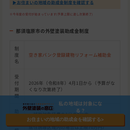
▶︎お住まいの地域の助成金制度を確認する
※今年度の受付が始まっています(予算上限に達し次第終了)
那須塩原市の外壁塗装助成金制度
制
度
空き家バンク登録建物リフォーム補助金
名
受
付
2026年（令和8年）4月1日から（予算がな
期
くなり次第終了）
間
私の地域は対象にな
る？
助
・補助対象経費の2分の1以内
成
お住まいの地域の助成金を確認する
>
・上限50万円（立地適正化計画に定める
金
居住誘導区域内の場合は上限70万円）