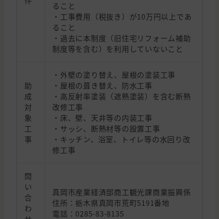
件
ること
・工事費用（税抜き）が10万円以上であ
ること
・過去に本制度（旧住宅リフォーム補助
制度等を含む）を利用していないこと
・外壁の塗り替え、屋根の塗装工事
助
・屋根の葺き替え、防水工事
成
・高反射率塗装（遮熱塗装）を含む断熱
対
改修工事
象
・床、壁、天井等の内装工事
工
・サッシ、断熱材等の設置工事
事
・キッチン、浴室、トイレ等の水回り改
修工事
問
い
真岡市産業経済部商工観光課商業振興係
合
住所：栃木県真岡市荒町5191番地
わ
電話：0285-83-8135
せ