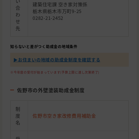
い
建築住宅課 空き家対策係
合
栃木県栃木市万町9-25
わ
0282-21-2452
せ
先
知らないと差がつく助成金の地域条件
▶︎お住まいの地域の助成金制度を確認する
※今年度の受付が始まっています(予算上限に達し次第終了)
佐野市の外壁塗装助成金制度
制
度
佐野市空き家改修費用補助金
名
受