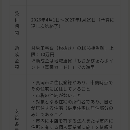
受
付
2026年4月1日〜2027年1月29日（予算に
期
達し次第終了）
間
助
対象工事費（税抜き）の10％相当額。上
成
限：10万円
金
※助成金は地域通貨「もおかぴょんポイ
額
ント（真岡カード）」での進呈
・真岡市に住民登録があり、申請時点で
その住宅に居住していること
・市税の滞納がないこと
・対象となる住宅の所有者であり、自ら
が居住する住宅（併用住宅は居住部分の
支
み）であること
給
・市内に本店を有する法人または市内に
条
住所を有する個人事業者に施工を依頼す