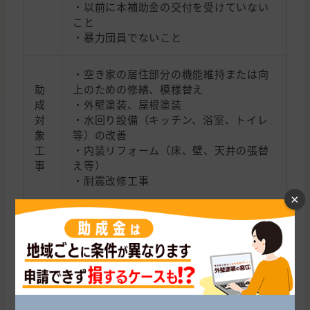
・以前に本補助金の交付を受けていない
こと
・暴力団員でないこと
・空き家の居住部分の機能維持または向
助
上のための修繕、模様替え
成
・外壁塗装、屋根塗装
対
・水回り設備（キッチン、浴室、トイレ
象
等）の改善
工
・内装リフォーム（床、壁、天井の張替
事
え等）
・耐震改修工事
×
問
い
佐野市 都市建設部 建築指導課 指導係
合
住所：栃木県佐野市高砂町1（市役所4
わ
階）
せ
電話番号：0283-20-3104
先