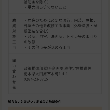
補助金を除く）
・暴力団員等でないこと
助
・居住のために必要な設備、内装、屋根、
成
外壁その他を改修する事業（外壁塗装・屋
対
根塗装を含む）
象
・台所、浴室、洗面所、トイレ等の水回り
工
の改修
事
・その他市長が認める工事
問
い
政策推進部 戦略企画課 移住定住推進係
合
栃木県大田原市本町1-4-1
わ
0287-23-8715
せ
先
知らないと差がつく助成金の地域条件