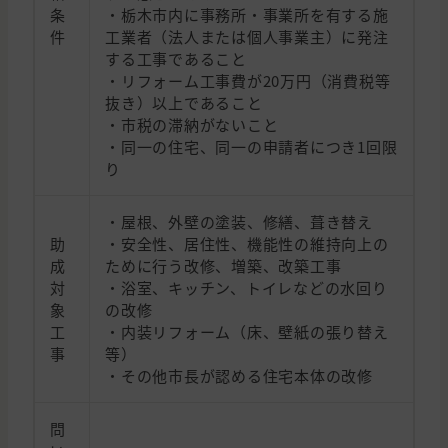
条
・栃木市内に事務所・事業所を有する施
件
工業者（法人または個人事業主）に発注
する工事であること
・リフォーム工事費が20万円（消費税等
抜き）以上であること
・市税の滞納がないこと
・同一の住宅、同一の申請者につき1回限
り
・屋根、外壁の塗装、修繕、葺き替え
助
・安全性、居住性、機能性の維持向上の
成
ために行う改修、増築、改築工事
対
・浴室、キッチン、トイレなどの水回り
象
の改修
工
・内装リフォーム（床、壁紙の張り替え
事
等）
・その他市長が認める住宅本体の改修
問