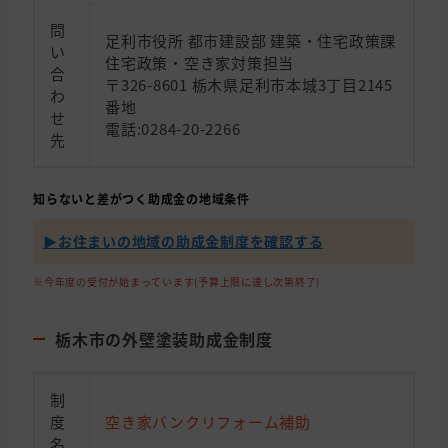
問
足利市役所 都市建設部 建築・住宅政策課
い
住宅政策・空き家対策担当
合
〒326-8601 栃木県足利市本城3丁目2145
わ
番地
せ
電話:0284-20-2266
先
知らないと差がつく助成金の地域条件
▶︎お住まいの地域の助成金制度を確認する
※今年度の受付が始まっています(予算上限に達し次第終了)
栃木市の外壁塗装助成金制度
制
度
空き家バンクリフォーム補助
名