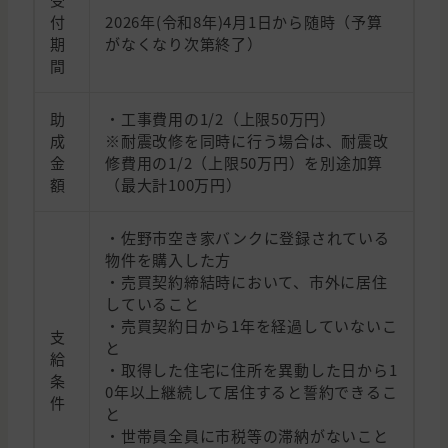
付
2026年(令和8年)4月1日から随時（予算
期
がなくなり次第終了）
間
助
・工事費用の1/2（上限50万円）
成
※耐震改修を同時に行う場合は、耐震改
金
修費用の1/2（上限50万円）を別途加算
額
（最大計100万円）
・佐野市空き家バンクに登録されている
物件を購入した方
・売買契約締結時において、市外に居住
していること
・売買契約日から1年を経過していないこ
支
と
給
・取得した住宅に住所を異動した日から1
条
0年以上継続して居住すると誓約できるこ
件
と
・世帯員全員に市税等の滞納がないこと