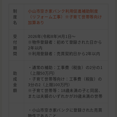
制
小山市空き家バンク利用促進補助制度
度
（リフォーム工事）※子育て世帯等向け
名
加算あり
受
2026年(令和8年)4月1日～
付
※物件登録者：初めて登録された日から
期
2年以内
間
※利用登録者：売買契約日から2年以内
・通常の補助：工事費（税抜）の2分の1
助
（上限50万円）
成
・子育て世帯等向け：工事費（税抜）の
金
3分の2（上限100万円）
額
※子育て世帯等：18歳未満の子と同居、
または夫婦のいずれかが39歳未満の世帯
・小山市空き家バンクに登録された売買
物件であること