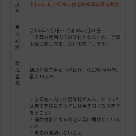
度
令和8年度 宇都宮市住宅改修事業費補助金
名
受
令和8年4月1日～令和9年3月31日
付
（予算の範囲内での交付となるため、予算
期
上限に達し次第、受付を終了します）
間
助
成
補助対象工事費（税抜き）の10％相当額、
金
最大10万円
額
・宇都宮市内に住民登録があること（また
は完了実績報告までに住民登録する予定で
あること）
・補助対象となる住宅に現に居住している
こと
・市税の滞納がないこと