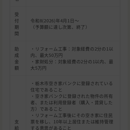
受
付
令和8(2026)年4月1日～
期
（予算額に達し次第、終了）
間
助
・リフォーム工事：対象経費の2分の1以
成
内、最大50万円
金
・家財処分：対象経費の2分の1以内、最
額
大5万円
・栃木市空き家バンクに登録されている
住宅であること
・空き家バンクに登録された物件の所有
者、または利用登録者（購入・賃貸した
方）であること
・リフォーム工事後にその空き家に住民
支
票を移し、10年以上居住または維持管理
給
する意思があること