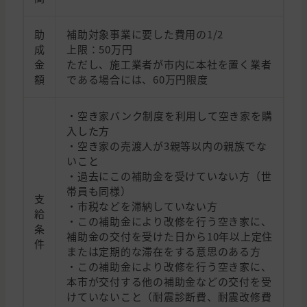
助
補助対象事業に要した費用の1/2
成
上限：50万円
金
ただし、施工業者が市内に本社を置く業者
額
である場合には、60万円限度
・空き家バンク制度を利用して空き家を購
入した方
・空き家の売渡人が3親等以内の親族でな
いこと
・過去にこの補助金を受けていない方（世
帯員も同様）
支
・市税などを滞納していない方
給
・この補助金により改修を行う空き家に、
条
補助金の交付を受けた日から10年以上定住
件
または定期的な滞在をする意思のある方
・この補助金により改修を行う空き家に、
本市が交付する他の補助金などの交付を受
けていないこと（耐震診断費、耐震改修費