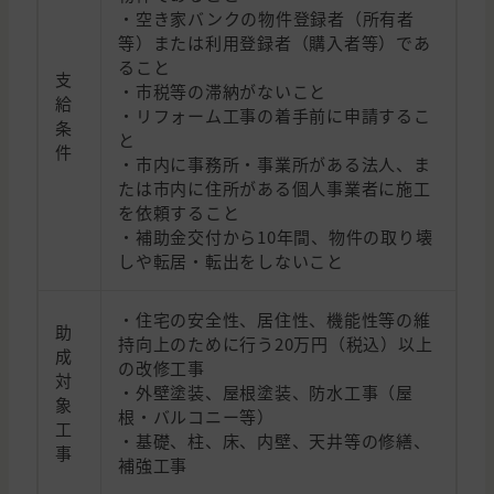
・空き家バンクの物件登録者（所有者
等）または利用登録者（購入者等）であ
ること
支
・市税等の滞納がないこと
給
・リフォーム工事の着手前に申請するこ
条
と
件
・市内に事務所・事業所がある法人、ま
たは市内に住所がある個人事業者に施工
を依頼すること
・補助金交付から10年間、物件の取り壊
しや転居・転出をしないこと
・住宅の安全性、居住性、機能性等の維
助
持向上のために行う20万円（税込）以上
成
の改修工事
対
・外壁塗装、屋根塗装、防水工事（屋
象
根・バルコニー等）
工
・基礎、柱、床、内壁、天井等の修繕、
事
補強工事