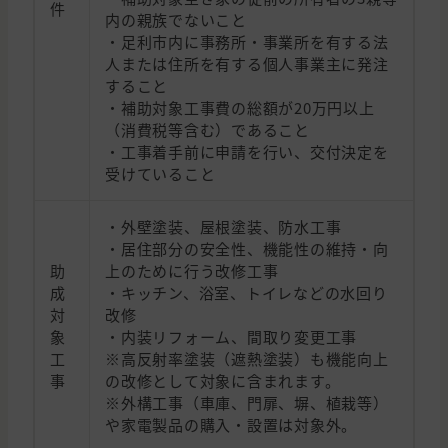
件
内の親族でないこと
・足利市内に事務所・事業所を有する法
人または住所を有する個人事業主に発注
すること
・補助対象工事費の総額が20万円以上
（消費税等含む）であること
・工事着手前に申請を行い、交付決定を
受けていること
・外壁塗装、屋根塗装、防水工事
・居住部分の安全性、機能性の維持・向
助
上のために行う改修工事
成
・キッチン、浴室、トイレなどの水回り
対
改修
象
・内装リフォーム、間取り変更工事
工
※高反射率塗装（遮熱塗装）も機能向上
事
の改修として対象に含まれます。
※外構工事（車庫、門扉、塀、植栽等）
や家電製品の購入・設置は対象外。