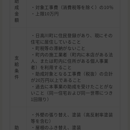
助
成
・対象工事費（消費税等を除く）の10％
金
・上限10万円
額
・日高川町に住民登録があり、現にその
住宅に居住していること
・町税等の滞納がないこと
・町内の施工業者（町内に本店がある法
支
人、または町内に住所がある個人事業
給
者）を利用すること
条
・助成対象となる工事費（税抜）の合計
件
が20万円以上であること
・過去に本事業の助成を受けたことがな
いこと（同一住宅および同一世帯につき
1回限り）
・外壁の張り替え、塗装（高反射率塗装
等を含む）
助
・屋根のふき替え、塗装