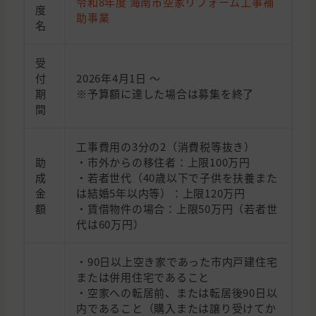
令和8年度 海南市空家リフォーム工事補
度
助事業
名
受
付
2026年4月1日 ～
期
※予算額に達した場合は募集を終了
間
工事費用の3分の2（消費税等抜き）
助
・市外からの移住者：上限100万円
成
・若者世代（40歳以下で子供を扶養また
金
は結婚5年以内等）：上限120万円
額
・賃借物件の場合：上限50万円（若者世
代は60万円）
・90日以上空き家であった市内戸建住宅
または併用住宅であること
・空家への転居前、または転居後90日以
内であること（購入または譲り受けてか