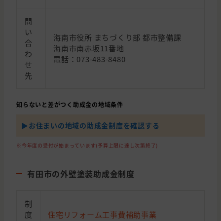
問
い
海南市役所 まちづくり部 都市整備課
合
海南市南赤坂11番地
わ
電話：073-483-8480
せ
先
知らないと差がつく助成金の地域条件
▶︎お住まいの地域の助成金制度を確認する
※今年度の受付が始まっています(予算上限に達し次第終了)
有田市の外壁塗装助成金制度
制
度
住宅リフォーム工事費補助事業