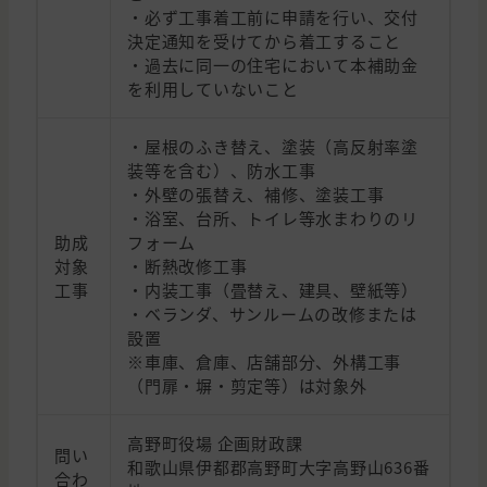
・必ず工事着工前に申請を行い、交付
決定通知を受けてから着工すること
・過去に同一の住宅において本補助金
を利用していないこと
・屋根のふき替え、塗装（高反射率塗
装等を含む）、防水工事
・外壁の張替え、補修、塗装工事
・浴室、台所、トイレ等水まわりのリ
助成
フォーム
対象
・断熱改修工事
工事
・内装工事（畳替え、建具、壁紙等）
・ベランダ、サンルームの改修または
設置
※車庫、倉庫、店舗部分、外構工事
（門扉・塀・剪定等）は対象外
高野町役場 企画財政課
問い
和歌山県伊都郡高野町大字高野山636番
合わ