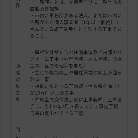
・「親族」とは、配偶者並びに一親等内の
件
血族及び姻族
・市内に事務所がある法人、または市内に
住所がある個人事業者（1年以上継続して
営んでいる施工業者）と契約する工事であ
ること
・屋根や外壁を含む住宅本体及び内部のリ
フォーム工事（外壁塗装、屋根塗装、防水
助
工事、瓦の修理等を含む）
成
・住宅の機能向上や居住環境の向上が図ら
対
れる工事
象
・補助対象となる工事費（消費税を除く）
工
が10万円以上の工事
事
・補助金の交付決定後に工事契約、工事着
手し、令和9年2月26日までに工事完了報
告書の提出ができる工事
問
い