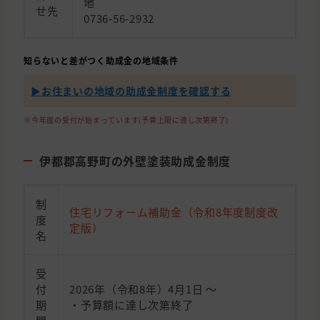
地
せ先
0736-56-2932
知らないと差がつく助成金の地域条件
▶︎お住まいの地域の助成金制度を確認する
※今年度の受付が始まっています(予算上限に達し次第終了)
伊都郡高野町の外壁塗装助成金制度
制
住宅リフォーム補助金（令和8年度制度改
度
定版）
名
受
付
2026年（令和8年）4月1日 〜
期
・予算額に達し次第終了