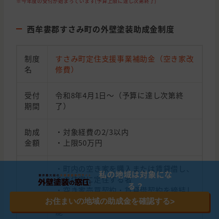
※今年度の受付が始まっています(予算上限に達し次第終了)
西牟婁郡すさみ町の外壁塗装助成金制度
制度
すさみ町定住支援事業補助金（空き家改
名
修費）
受付
令和8年4月1日〜（予算に達し次第終
期間
了）
助成
・対象経費の2/3以内
金額
・上限50万円
・町内の空き家を購入または賃貸借し、
私の地域は対象にな
その住宅に定住する者
る？
・空き家売買契約・賃貸借契約を締結し
た空き家所有者（売主・貸主）も申請可
お住まいの地域の助成金を確認する
>
能