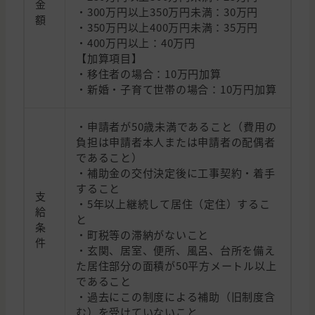
金
・300万円以上350万円未満：30万円
額
・350万円以上400万円未満：35万円
・400万円以上：40万円
【加算項目】
・移住者の場合：10万円加算
・新婚・子育て世帯の場合：10万円加算
・申請者が50歳未満であること（費用の
負担は申請者本人または申請者の配偶者
であること）
・補助金の交付決定後に工事契約・着手
すること
支
・5年以上継続して居住（定住）するこ
給
と
条
・町税等の滞納がないこと
件
・玄関、居室、便所、風呂、台所を備え
た居住部分の面積が50平方メートル以上
であること
・過去にこの制度による補助（旧制度含
む）を受けていないこと