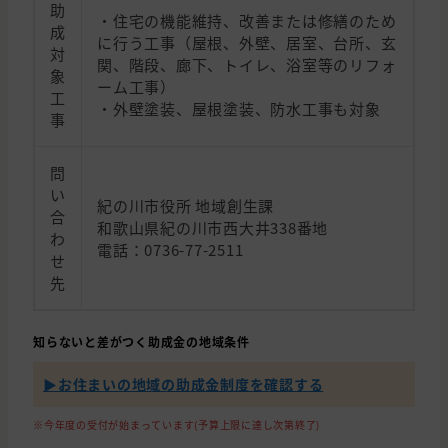
助
・住宅の機能維持、改善または修繕のため
成
に行う工事（屋根、外壁、居室、台所、玄
対
関、階段、廊下、トイレ、浴室等のリフォ
象
ーム工事）
工
・外壁塗装、屋根塗装、防水工事も対象
事
問
い
紀の川市役所 地域創生課
合
和歌山県紀の川市西大井338番地
わ
電話：0736-77-2511
せ
先
知らないと差がつく助成金の地域条件
▶︎お住まいの地域の助成金制度を確認する
※今年度の受付が始まっています(予算上限に達し次第終了)