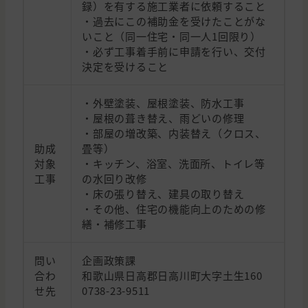
録）を有する施工業者に依頼すること
・過去にこの補助金を受けたことがな
いこと（同一住宅・同一人1回限り）
・必ず工事着手前に申請を行い、交付
決定を受けること
・外壁塗装、屋根塗装、防水工事
・屋根の葺き替え、雨どいの修理
・部屋の増改築、内装替え（クロス、
助成
畳等）
対象
・キッチン、浴室、洗面所、トイレ等
工事
の水回り改修
・床の張り替え、建具の取り替え
・その他、住宅の機能向上のための修
繕・補修工事
問い
企画政策課
合わ
和歌山県日高郡日高川町大字土生160
せ先
0738-23-9511