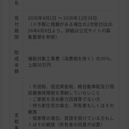
名
受
2026年4月1日 ～ 2026年12月28日
付
（※予算に残額がある場合の2次受付は20
期
26年6月8日より。詳細は公式サイトの募
間
集要領を参照）
助
成
補助対象工事費（消費税を除く）の20％、
金
上限20万円
額
・市民税、固定資産税、軽自動車税及び国
民健康保険税を滞納していないこと
・ご家族を含め暴力団員等でない方
・持ち家住宅の場合、所有者もしくはその
親族
支
・借家等の場合、賃借を受けている方もし
給
くはその親族（所有者の同意が必要）
条