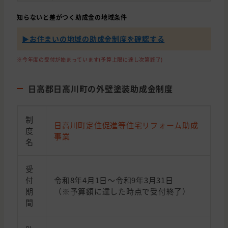
知らないと差がつく助成金の地域条件
▶︎お住まいの地域の助成金制度を確認する
※今年度の受付が始まっています(予算上限に達し次第終了)
日高郡日高川町の外壁塗装助成金制度
制
日高川町定住促進等住宅リフォーム助成
度
事業
名
受
付
令和8年4月1日～令和9年3月31日
期
（※予算額に達した時点で受付終了）
間