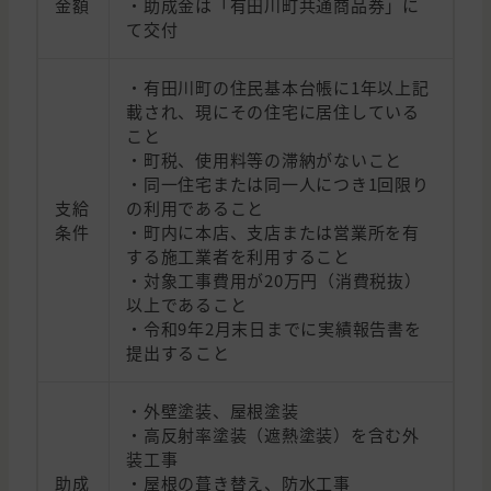
金額
・助成金は「有田川町共通商品券」に
て交付
・有田川町の住民基本台帳に1年以上記
載され、現にその住宅に居住している
こと
・町税、使用料等の滞納がないこと
・同一住宅または同一人につき1回限り
支給
の利用であること
条件
・町内に本店、支店または営業所を有
する施工業者を利用すること
・対象工事費用が20万円（消費税抜）
以上であること
・令和9年2月末日までに実績報告書を
提出すること
・外壁塗装、屋根塗装
・高反射率塗装（遮熱塗装）を含む外
装工事
助成
・屋根の葺き替え、防水工事