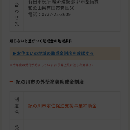
有田市役所 経済建設部 都市整備課
合
和歌山県有田市箕島50
わ
電話：0737-22-3609
せ
先
知らないと差がつく助成金の地域条件
▶︎お住まいの地域の助成金制度を確認する
※今年度の受付が始まっています(予算上限に達し次第終了)
紀の川市の外壁塗装助成金制度
制
度
紀の川市定住促進支援事業補助金
名
受