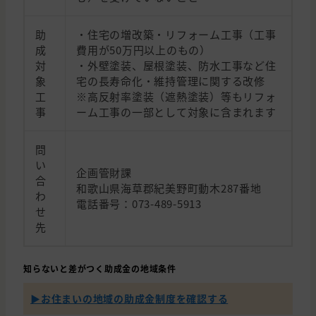
助
・住宅の増改築・リフォーム工事（工事
成
費用が50万円以上のもの）
対
・外壁塗装、屋根塗装、防水工事など住
象
宅の長寿命化・維持管理に関する改修
工
※高反射率塗装（遮熱塗装）等もリフォ
事
ーム工事の一部として対象に含まれます
問
い
企画管財課
合
和歌山県海草郡紀美野町動木287番地
わ
電話番号：073-489-5913
せ
先
知らないと差がつく助成金の地域条件
▶︎お住まいの地域の助成金制度を確認する