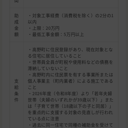
間
助
・対象工事経費（消費税を除く）の2分の1
成
以内
金
・上限：20万円
額
・最低工事金額：5万円以上
・高野町に住民登録があり、現在対象とな
る住宅に居住していること
・世帯員全員が町税や使用料などの債務を
滞納していないこと
・高野町内に住民票を有する事業所または
支
個人事業主（町内業者）による施工である
給
こと
条
・2026年度（令和8年度）より「若年夫婦
件
世帯（夫婦のいずれかが39歳以下）」また
は「子育て世帯（18歳以下の子と同居）」
を重点的に支援する対象の見直しが行われ
ている点に注意
・過去に同一住宅で同種の補助金を受けて