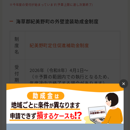
※今年度の受付が始まっています(予算上限に達し次第終了)
海草郡紀美野町の外壁塗装助成金制度
制
度
紀美野町定住促進補助金制度
名
受
2026年（令和8年）4月1日～
付
（※予算の範囲内での執行となるため、
期
年度途中で終了する場合があります）
×
間
・住宅の増改築・リフォーム：5万円～最
助
大40万円（工事費用により変動）
成
・【加算】移住者の場合：10万円
金
・【加算】新婚・子育て世帯の場合：10
額
万円