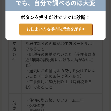
でも、自分で調べるのは大変
※合計で最大60万円
・申請者が50歳未満であること（費用の
ボタンを押すだけですぐに診断！
負担は申請者本人またはその配偶者）
・当該住宅に5年以上継続して居住する意
>
お住まいの地域の助成金を探す
思があること
・玄関、居室、便所、風呂、台所を備え
支
た居住部分の面積が50平方メートル以上
給
であること
条
・町税等の未納がないこと（移住者は直
件
近2年間の課税地における未納がないこ
と）
・過去にこの補助金の交付を受けていな
いこと（一定の条件で例外あり）
・工事費用が50万円以上（消費税を含
む）であること
・住宅の増改築、リフォーム工事
助
・外壁塗装
成
・屋根塗装