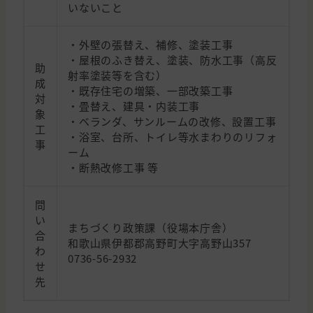
いないこと
・外壁の張替え、補修、塗装工事
・屋根のふき替え、塗装、防水工事（高反
助
射率塗装等を含む）
成
・既存住宅の増築、一部改築工事
対
・畳替え、建具・内装工事
象
・ベランダ、サンルームの改修、設置工事
工
・浴室、台所、トイレ等水まわりのリフォ
事
ーム
・断熱改修工事 等
問
い
まちづくり政策課（役場本庁舎）
合
和歌山県伊都郡高野町大字高野山357
わ
0736-56-2932
せ
先