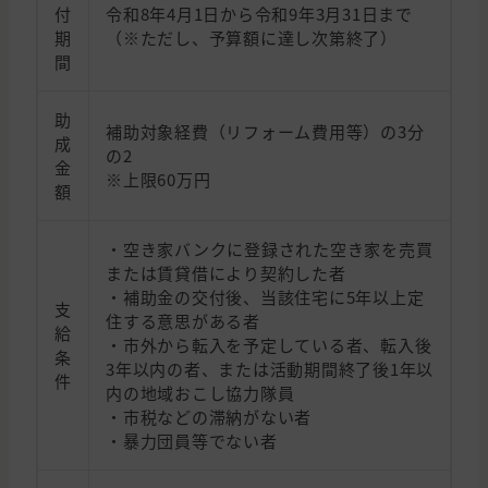
付
令和8年4月1日から令和9年3月31日まで
期
（※ただし、予算額に達し次第終了）
間
助
補助対象経費（リフォーム費用等）の3分
成
の2
金
※上限60万円
額
・空き家バンクに登録された空き家を売買
または賃貸借により契約した者
・補助金の交付後、当該住宅に5年以上定
支
住する意思がある者
給
・市外から転入を予定している者、転入後
条
3年以内の者、または活動期間終了後1年以
件
内の地域おこし協力隊員
・市税などの滞納がない者
・暴力団員等でない者