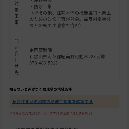
対
・防水工事
象
（※その他、住宅本体の機能維持・向上
工
のための改修工事が対象。高反射率塗装
事
などの省エネ改修も含む）
問
い
企画管財課
合
和歌山県海草郡紀美野町動木287番地
わ
073-489-5913
せ
先
知らないと差がつく助成金の地域条件
▶︎お住まいの地域の助成金制度を確認する
※今年度の受付が始まっています(予算上限に達し次第終了)