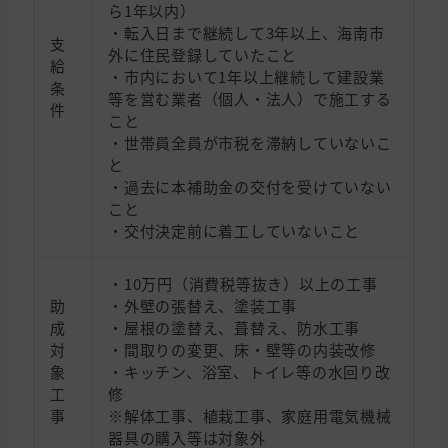
ら1年以内）
・転入日まで継続して3年以上、海南市
支
外に住民登録していたこと
給
・市内において1年以上継続して建設業
条
等を営む業者（個人・法人）で施工する
件
こと
・世帯員全員が市税を滞納していないこ
と
・過去に本補助金の交付を受けていない
こと
・交付決定前に着工していないこと
・10万円（消費税等抜き）以上の工事
助
・外壁の張替え、塗装工事
成
・屋根の塗替え、葺替え、防水工事
対
・間取りの変更、床・壁等の内装改修
象
・キッチン、浴室、トイレ等の水回り改
工
修
事
※解体工事、植栽工事、家庭用電気機械
器具の購入等は対象外