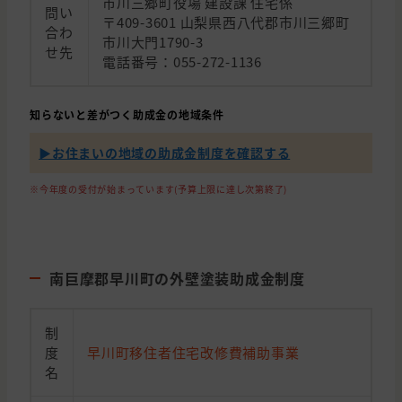
市川三郷町役場 建設課 住宅係
問い
〒409-3601 山梨県西八代郡市川三郷町
合わ
市川大門1790-3
せ先
電話番号：055-272-1136
知らないと差がつく助成金の地域条件
▶︎お住まいの地域の助成金制度を確認する
※今年度の受付が始まっています(予算上限に達し次第終了)
南巨摩郡早川町の外壁塗装助成金制度
制
度
早川町移住者住宅改修費補助事業
名