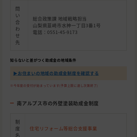
問
い
総合政策課 地域戦略担当
合
山梨県韮崎市水神一丁目3番1号
わ
電話：0551-45-9173
せ
先
知らないと差がつく助成金の地域条件
▶︎お住まいの地域の助成金制度を確認する
※今年度の受付が始まっています(予算上限に達し次第終了)
南アルプス市の外壁塗装助成金制度
制
度
住宅リフォーム等総合支援事業
名