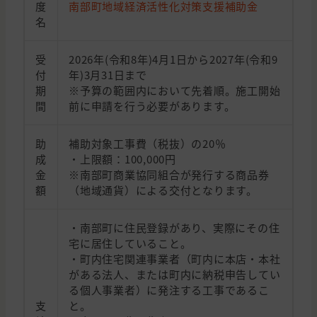
度
南部町地域経済活性化対策支援補助金
名
受
2026年(令和8年)4月1日から2027年(令和9
付
年)3月31日まで
期
※予算の範囲内において先着順。施工開始
間
前に申請を行う必要があります。
助
補助対象工事費（税抜）の20％
成
・上限額：100,000円
金
※南部町商業協同組合が発行する商品券
額
（地域通貨）による交付となります。
・南部町に住民登録があり、実際にその住
宅に居住していること。
・町内住宅関連事業者（町内に本店・本社
がある法人、または町内に納税申告してい
る個人事業者）に発注する工事であるこ
支
と。