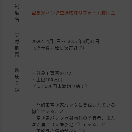
制
度
空き家バンク登録物件リフォーム補助金
名
受
付
2026年4月1日 ～ 2027年3月31日
期
（※予算に達し次第終了）
間
助
・対象工事費の1/2
成
・上限100万円
金
（※1,000円未満切り捨て）
額
・韮崎市空き家バンクに登録されている
物件であること
・空き家バンク登録物件の所有者、また
は入居者（入居予定者）であること
・市税等の滞納がないこと