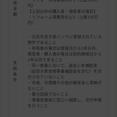
成
円）
金
【上記以外の購入者・借受者の場合】
額
・リフォーム等費用の2/3（上限100万
円）
・北杜市空き家バンクに登録されている
物件であること
・所有者の場合は登録日から1年以内、
借受者・購入者の場合は契約締結日から
1年以内であること
支
・同一家屋において、過去に本補助金
給
（旧空き家改修事業補助金を含む）を交
条
付されていないこと
件
・市税、市債務その他の徴収金に滞納が
ないこと
・暴力団員でないこと
・事業実施前に窓口へ相談し、交付申請
を行うこと