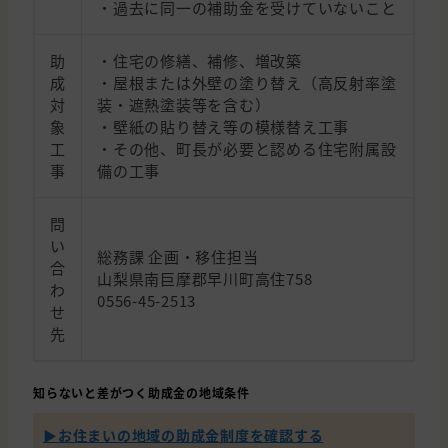
・過去に同一の補助金を受けていないこと
助
・住宅の修繕、補修、増改築
成
・屋根または外壁の塗り替え（高反射率塗
対
装・遮熱塗装等を含む）
象
・壁紙の貼り替え等の模様替え工事
工
・その他、町長が必要と認める住宅附属設
事
備の工事
問
い
総務課 企画・移住担当
合
山梨県南巨摩郡早川町高住758
わ
0556-45-2513
せ
先
知らないと差がつく助成金の地域条件
▶︎お住まいの地域の助成金制度を確認する