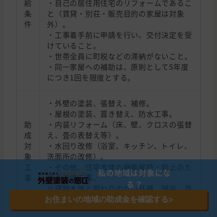
給
・自己の居住用住宅のリフォームであるこ
条
と（賃貸・別荘・販売目的の家屋は対象
件
外）。
・工事着手前に申請を行い、交付決定を受
けていること。
・世帯全員に町税などの滞納がないこと。
・同一家屋への補助は、原則として5年度
につき1回を限度とする。
・外壁の塗装、張替え、補修。
・屋根の塗装、葺き替え、防水工事。
助
・内装リフォーム（床、壁、クロスの張替
成
え、畳の表替え等）。
対
・水回り改修（浴室、キッチン、トイレ、
象
洗面所の改修）。
工
・その他、住宅本体の機能維持・向上のた
私の地域は対象にな
事
めの改修工事。
る？
※建物本体と関わりのない外構、舗装、造
園、門扉等の工事は対象外。
お住まいの地域の助成金を確認する
>