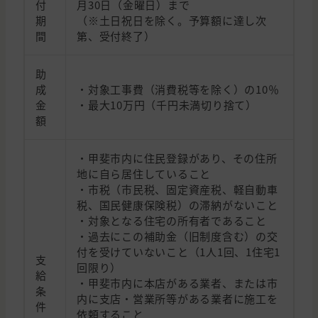
付
月30日（金曜日）まで
期
（※土日祝日を除く。予算額に達し次
間
第、受付終了）
助
成
・対象工事費（消費税等を除く）の10％
金
・最大10万円（千円未満切り捨て）
額
・甲斐市内に住民登録があり、その住所
地に自ら居住していること
・市税（市民税、固定資産税、軽自動車
税、国民健康保険税）の滞納がないこと
・対象となる住宅の所有者であること
・過去にこの補助金（旧制度含む）の交
付を受けていないこと（1人1回、1住宅1
支
回限り）
給
・甲斐市内に本店がある業者、または市
条
内に支店・営業所等がある業者に施工を
件
依頼すること