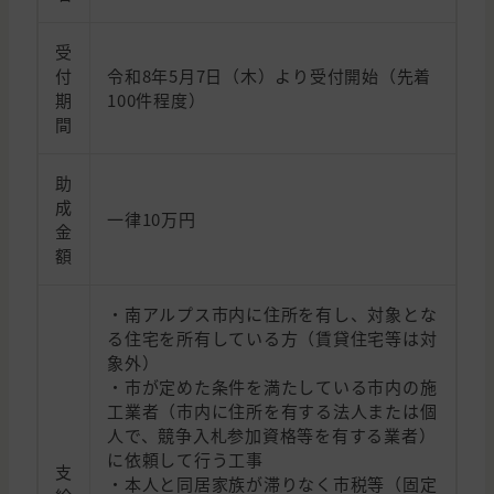
受
付
令和8年5月7日（木）より受付開始（先着
期
100件程度）
間
助
成
一律10万円
金
額
・南アルプス市内に住所を有し、対象とな
る住宅を所有している方（賃貸住宅等は対
象外）
・市が定めた条件を満たしている市内の施
工業者（市内に住所を有する法人または個
人で、競争入札参加資格等を有する業者）
に依頼して行う工事
支
・本人と同居家族が滞りなく市税等（固定