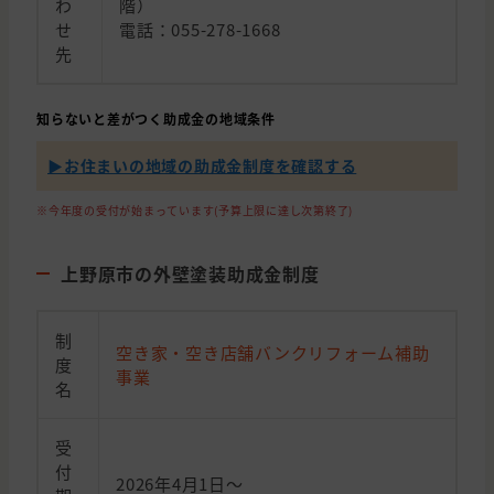
わ
階）
せ
電話：055-278-1668
先
知らないと差がつく助成金の地域条件
▶︎お住まいの地域の助成金制度を確認する
※今年度の受付が始まっています(予算上限に達し次第終了)
上野原市の外壁塗装助成金制度
制
空き家・空き店舗バンクリフォーム補助
度
事業
名
受
付
2026年4月1日～