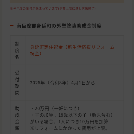
※今年度の受付が始まっています(予算上限に達し次第終了)
南巨摩郡身延町の外壁塗装助成金制度
制
身延町定住祝金（新生活応援リフォーム
度
祝金）
名
受
付
2026年（令和8年）4月1日から
期
間
助
・20万円（一軒につき）
成
・子の加算：18歳以下の子（胎児含む）
金
がいる場合、1人につき10万円を加算
額
※リフォームにかかった費用が上限。