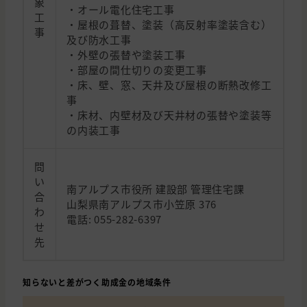
象
・オール電化住宅工事
工
・屋根の葺替、塗装（高反射率塗装含む）
事
及び防水工事
・外壁の張替や塗装工事
・部屋の間仕切りの変更工事
・床、壁、窓、天井及び屋根の断熱改修工
事
・床材、内壁材及び天井材の張替や塗装等
の内装工事
問
い
南アルプス市役所 建設部 管理住宅課
合
山梨県南アルプス市小笠原 376
わ
電話: 055-282-6397
せ
先
知らないと差がつく助成金の地域条件