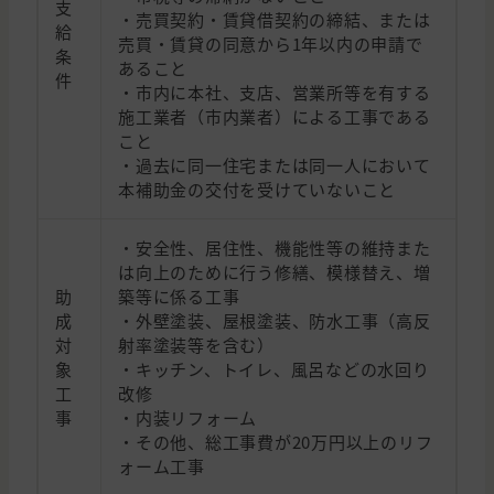
支
・売買契約・賃貸借契約の締結、または
給
売買・賃貸の同意から1年以内の申請で
条
あること
件
・市内に本社、支店、営業所等を有する
施工業者（市内業者）による工事である
こと
・過去に同一住宅または同一人において
本補助金の交付を受けていないこと
・安全性、居住性、機能性等の維持また
は向上のために行う修繕、模様替え、増
助
築等に係る工事
成
・外壁塗装、屋根塗装、防水工事（高反
対
射率塗装等を含む）
象
・キッチン、トイレ、風呂などの水回り
工
改修
事
・内装リフォーム
・その他、総工事費が20万円以上のリフ
ォーム工事