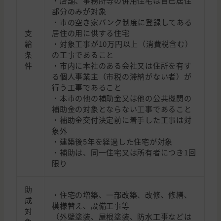
・店舗、事務所等の併用住宅は自己居住
部分のみが対象
・市の空き家バンク制度に登録してある
支
居住の用に供する住宅
給
・対象工事が10万円以上（消費税含む）
条
の工事であること
件
・市内に本社のある会社又は住所を有す
る個人事業主（市税の滞納がない者）が
行う工事であること
・本市の他の補助金又は他の公共機関の
補助金の対象とならない工事であること
・補助金交付決定前に着手した工事は対
象外
・建築後5年を経過した住宅が対象
・補助は、同一住宅又は所有者につき1回
限り
助
・住宅の増築、一部改築、改修、修繕、
成
模様替え、設備工事等
対
（外壁塗装、屋根塗装、防水工事などは