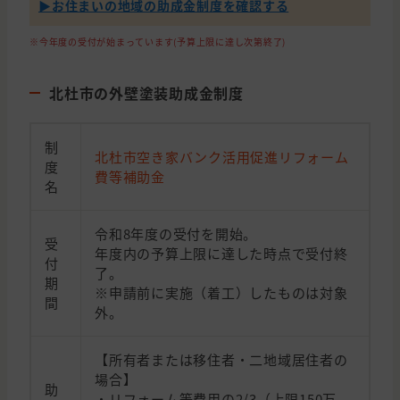
▶︎お住まいの地域の助成金制度を確認する
※今年度の受付が始まっています(予算上限に達し次第終了)
北杜市の外壁塗装助成金制度
制
北杜市空き家バンク活用促進リフォーム
度
費等補助金
名
令和8年度の受付を開始。
受
年度内の予算上限に達した時点で受付終
付
了。
期
※申請前に実施（着工）したものは対象
間
外。
【所有者または移住者・二地域居住者の
場合】
助
・リフォーム等費用の2/3（上限150万