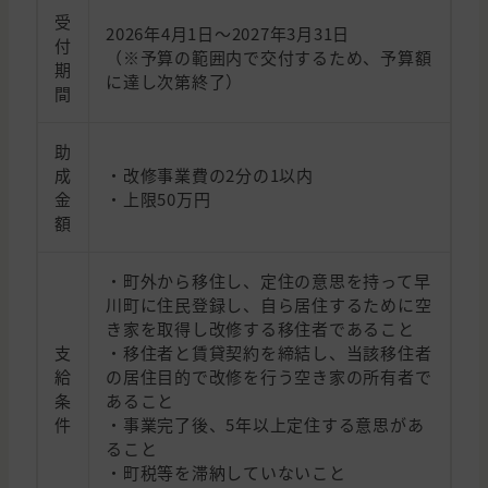
受
2026年4月1日～2027年3月31日
付
（※予算の範囲内で交付するため、予算額
期
に達し次第終了）
間
助
成
・改修事業費の2分の1以内
金
・上限50万円
額
・町外から移住し、定住の意思を持って早
川町に住民登録し、自ら居住するために空
き家を取得し改修する移住者であること
支
・移住者と賃貸契約を締結し、当該移住者
給
の居住目的で改修を行う空き家の所有者で
条
あること
件
・事業完了後、5年以上定住する意思があ
ること
・町税等を滞納していないこと