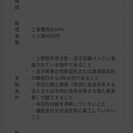
期
間
助
成
工事費用の50%
金
※上限40万円
額
・上野原市空き家・空き店舗バンクに登
録されている物件であること
・空き家等の売買契約または賃貸借契約
支
の締結日から2年以内であること
給
・市内の施工業者（市内に本店を有する
条
法人または市内に住所を有する個人事業
件
者）で施工すること
・市区町村税を滞納していないこと
・補助金の交付決定前に着工していない
こと
助