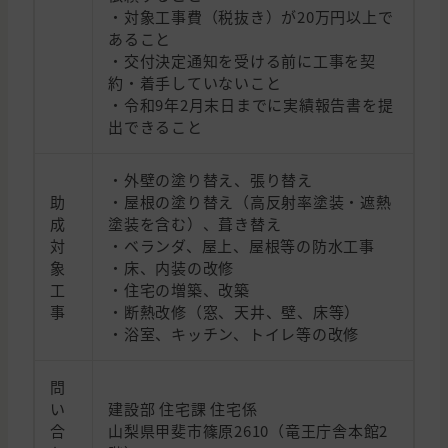
・対象工事費（税抜き）が20万円以上で
あること
・交付決定通知を受ける前に工事を契
約・着手していないこと
・令和9年2月末日までに実績報告書を提
出できること
・外壁の塗り替え、張り替え
助
・屋根の塗り替え（高反射率塗装・遮熱
成
塗装を含む）、葺き替え
対
・ベランダ、屋上、屋根等の防水工事
象
・床、内装の改修
工
・住宅の増築、改築
事
・断熱改修（窓、天井、壁、床等）
・浴室、キッチン、トイレ等の改修
問
い
建設部 住宅課 住宅係
合
山梨県甲斐市篠原2610（竜王庁舎本館2