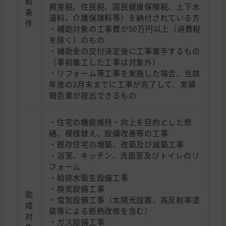
給
資産税、住民税、国民健康保険税、上下水
条
道料、介護保険料等）を納付されている方
件
・補助対象の工事費が50万円以上（消費税
を除く）のもの
・補助金の交付決定後に工事着手するもの
（事前着工した工事は対象外）
・リフォーム等工事を実施した場合、当該
年度の2月末までに工事が完了して、実績
報告書が提出できるもの
・住宅の機能維持・向上を目的とした修
繕、模様替え、設備改善等の工事
・既存住宅の増築、改築及び減築工事
・浴室、キッチン、洗面室及びトイレのリ
フォーム
・給排水衛生設備工事
・換気設備工事
助
・電気設備工事（太陽光設置、高反射率塗
成
装等による断熱改修を含む）
対
・ガス設備工事