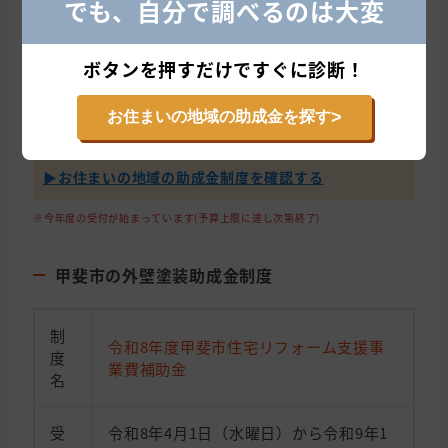
でも、自分で調べるのは大変
合
ョン担当
わ
山梨県北杜市須玉町大豆生田961-1
せ
電話：0551-42-1324
ボタンを押すだけですぐに診断！
先
>
お住まいの地域の助成金を探す
知らないと差がつく助成金の地域条件
▶︎お住まいの地域の助成金制度を確認する
※今年度の受付が始まっています(予算上限に達し次第終了)
甲斐市の外壁塗装助成金制度
制
令和8年度甲斐市住宅リフォーム支援事
度
業費補助金
名
受
令和8年4月1日（水曜日）から令和9年1