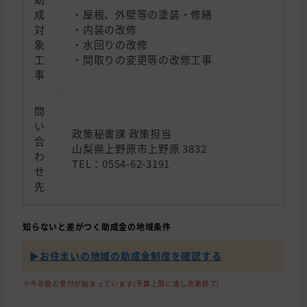
成
・屋根、外壁等の塗装・修繕
対
・内装の改修
象
・水回りの改修
工
・間取りの変更等の改修工事
事
問
い
政策秘書課 政策担当
合
山梨県上野原市上野原 3832
わ
TEL：0554-62-3191
せ
先
知らないと差がつく助成金の地域条件
▶︎お住まいの地域の助成金制度を確認する
※今年度の受付が始まっています(予算上限に達し次第終了)