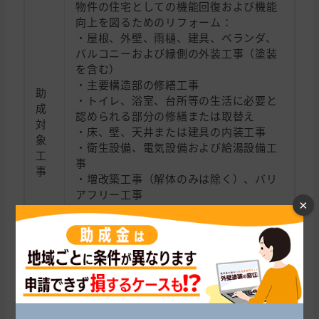
物件の住宅としての機能回復および機能
向上を図るためのリフォーム：
・屋根、外壁、雨樋、建具、ベランダ、
バルコニーおよび縁側の外装工事（塗装
を含む）
・主要構造部の修繕工事
助
・トイレ、浴室、台所等の生活に必要と
成
認められる部分の修繕または取替え
対
・床、壁、天井または建具の内装工事
象
・衛生設備、電気設備および給湯設備工
工
事
事
・増改築工事（解体のみは除く）、バリ
アフリー工事
×
・その他、市長が必要と認めるリフォー
ム
※家財道具の処分および清掃（家財処分
事業）も対象。
問
い
北杜市ふるさと納税課 シティプロモーシ