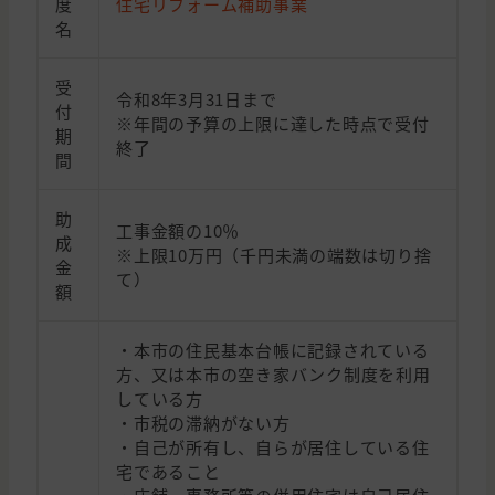
度
住宅リフォーム補助事業
名
受
令和8年3月31日まで
付
※年間の予算の上限に達した時点で受付
期
終了
間
助
工事金額の10％
成
※上限10万円（千円未満の端数は切り捨
金
て）
額
・本市の住民基本台帳に記録されている
方、又は本市の空き家バンク制度を利用
している方
・市税の滞納がない方
・自己が所有し、自らが居住している住
宅であること