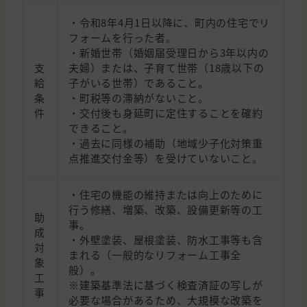
・令和8年4月1日以降に、町内の住宅でリ
フォームを行った者。
・新婚世帯（婚姻届受理日から3年以内の
支
夫婦）または、子育て世帯（18歳以下の
給
子がいる世帯）であること。
条
・町税等の滞納がないこと。
件
・交付後も身延町に定住することを確約
できること。
・過去に同様の補助（地域少子化対策重
点推進交付金等）を受けていないこと。
・住宅の機能の維持または向上のために
行う修繕、増築、改築、設備更新等の工
助
事。
成
・外壁塗装、屋根塗装、防水工事等も含
対
まれる（一般的なリフォーム工事全
象
般）。
工
※建築基準法に基づく検査済証の写しが
事
必要な場合があるため、大規模な改築を