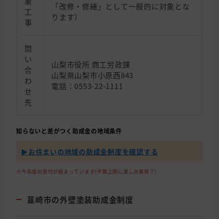
象
「改修・修繕」として一般的に対象とな
工
ります）
事
問
い
山梨市役所 商工労政課
合
山梨県山梨市小原西843
わ
電話：0553-22-1111
せ
先
知らないと差がつく助成金の地域条件
▶︎お住まいの地域の助成金制度を確認する
※今年度の受付が始まっています(予算上限に達し次第終了)
韮崎市の外壁塗装助成金制度