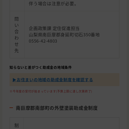
伴う場合は注意が必要。
問
い
企画政策課 定住促進担当
合
山梨県南巨摩郡身延町切石350番地
わ
0556-42-4803
せ
先
知らないと差がつく助成金の地域条件
▶︎お住まいの地域の助成金制度を確認する
※今年度の受付が始まっています(予算上限に達し次第終了)
南巨摩郡南部町の外壁塗装助成金制度
制