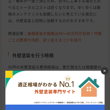
立・解体が一度で済むため、​​別々に工事する場合と比
べるとトータルコストは安くなります。ゆくゆくは屋
根のメンテナンスも依頼したいと考えている場合に
は、外壁塗装と同時に依頼するのがおすすめです。
関連記事：
屋根塗装の相場は40〜80万円が目安！坪数
ごとの費用や内訳、安く抑えるコツを紹介
外壁塗装を行う時期
50坪の外壁塗装の費用相場は、繁忙期または閑散期の
×
どの時期に依頼するかによって、見積もり金額が変動
することもあります。たとえば、塗料が乾きやすい
春・秋のシーズンは外壁塗装の繁忙期とされており、
一方で梅雨・真夏・真冬のシーズンは塗装工事が行え
ないこともあるため閑散期にあたります。繁忙期を避
けて依頼することで、外壁塗装費用の値引きを受けら