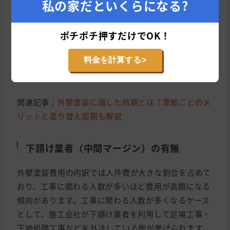
私の家だといくらになる?
れる可能性がありますが、時期によって工期が延びて
しまう可能性もあるため注意が必要です。
ポチポチ押すだけでOK！
なお、希望通りの時期に工事を依頼するためには、少
>
料金を計算する
なくとも2ヶ月〜3ヶ月前から塗装業者に相談を始めて
おくと安心です。
関連記事：
外壁塗装に適した時期とは？季節ごとのメ
リットと塗り替え周期も解説
下請け業者（中間マージン）の有無
外壁塗装費用の内訳では人件費が大きな割合を占めて
おり、工事に関わる人数が多いほど費用が高額になる
傾向があります。工事に関わる人数が多くなるケース
として、施工会社が下請け業者を利用して足場工事・
下地処理工事などを外注している例が挙げられます。