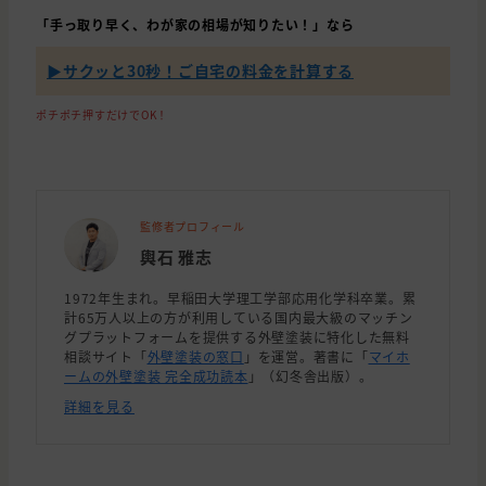
「手っ取り早く、わが家の相場が知りたい！」なら
▶︎サクッと30秒！ご自宅の料金を計算する
ポチポチ押すだけでOK！
監修者プロフィール
輿石 雅志
1972年生まれ。早稲田大学理工学部応用化学科卒業。累
計65万人以上の方が利用している国内最大級のマッチン
グプラットフォームを提供する外壁塗装に特化した無料
相談サイト「
外壁塗装の窓口
」を運営。著書に「
マイホ
ームの外壁塗装 完全成功読本
」（幻冬舎出版）。
詳細を見る