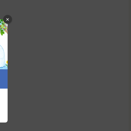
×
社 リプロス(埼玉県/川越市)
数: 87 件
価: 1,248,667 円