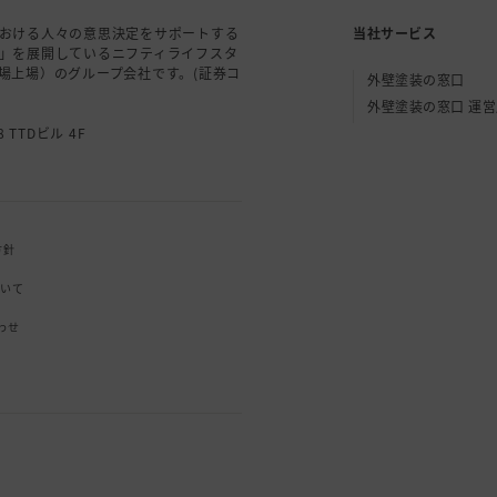
おける人々の意思決定をサポートする
当社サービス
」を展開しているニフティライフスタ
場上場）のグループ会社です。(証券コ
外壁塗装の窓口
外壁塗装の窓口 運
 TTDビル 4F
方針
ついて
わせ