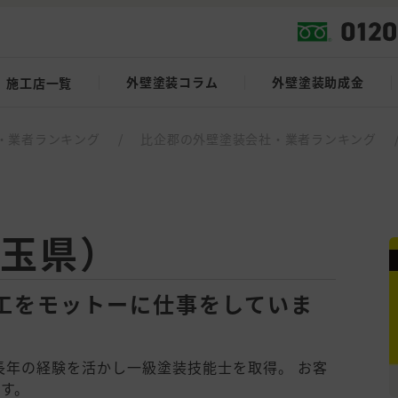
外壁塗装コラム
外壁塗装助成金
施工店一覧
・業者ランキング
/
比企郡の外壁塗装会社・業者ランキング
玉県）
工をモットーに仕事をしていま
長年の経験を活かし一級塗装技能士を取得。 お客
す。