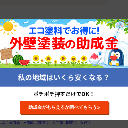
装会社
市)
株式会
累計施工件
平均施工単
私の地域はいくら安くなる？
ポチポチ押すだけでOK！
壁塗装会社を探す
>
助成金がもらえるか調べてもらう
市
草加市
上尾市
春日部市
狭山市
久喜市
新座市
ふじみ野市
三郷市
加須市
比企郡
朝霞市
深谷市