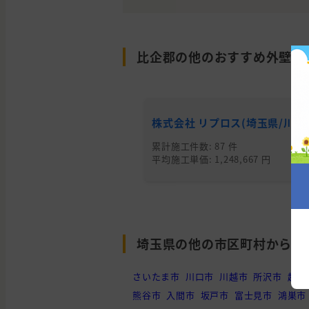
比企郡の他のおすすめ外壁塗
株式会社 リプロス(埼玉県/川越
累計施工件数: 87 件
平均施工単価: 1,248,667 円
埼玉県の他の市区町村から外
さいたま市
川口市
川越市
所沢市
越谷
熊谷市
入間市
坂戸市
富士見市
鴻巣市