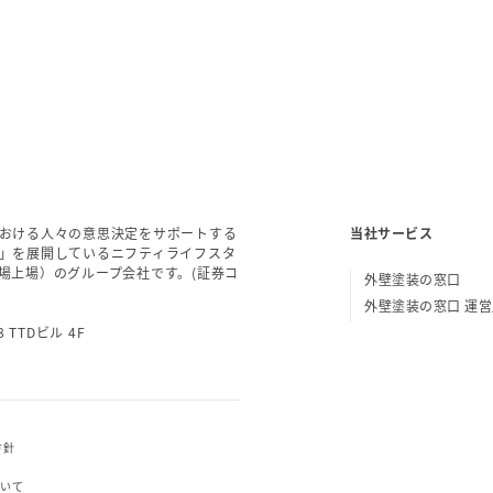
おける人々の意思決定をサポートする
当社サービス
」を展開しているニフティライフスタ
場上場）のグループ会社です。(証券コ
外壁塗装の窓口
外壁塗装の窓口 運
 TTDビル 4F
方針
ついて