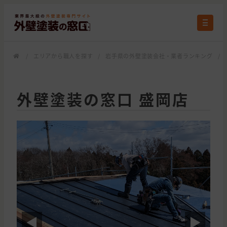
/
エリアから職人を探す
/
岩手県の外壁塗装会社・業者ランキング
/
外壁塗装の窓口 盛岡店
◀
▶