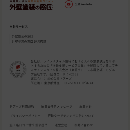
当社サービス
外壁塗装の窓口
外壁塗装の窓口 運営店舗
当社は、ライフスタイル領域における人々の意思決定をサポー
トするための「行動支援サービス事業」を展開しているニフテ
ィライフスタイル株式会社（東証グロース市場上場）のグルー
プ会社です。(証券コード：4262)
運営会社： 株式会社ドアーズ
所在地： 東京都港区三田1-2-18 TTDビル 4F
ドアーズ利用規約
編集責任者メッセージ
編集方針
プライバシーポリシー
行動ターゲティング広告について
施工店口コミ情報 評価基準
運営会社
お問い合わせ