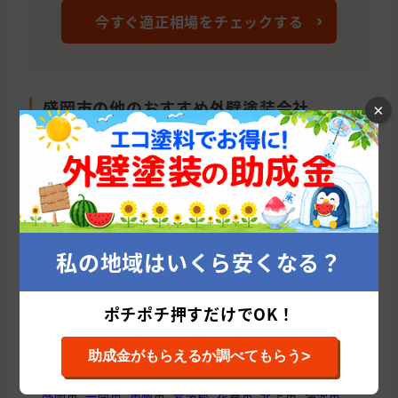
今すぐ適正相場をチェックする
盛岡市の他のおすすめ外壁塗装会社
×
株式会社 Y’sコーポレーション(岩手県/盛岡
株
市)
累
平均
累計施工件数: 39 件
平均施工単価: 1,000,424 円
私の地域はいくら安くなる？
ポチポチ押すだけでOK！
岩手県の他の市区町村から外壁塗装会社を
>
探す
助成金がもらえるか調べてもらう
盛岡市
一関市
奥州市
紫波郡
花巻市
北上市
滝沢市