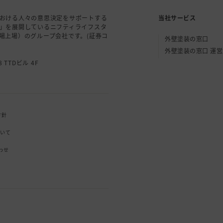
おける人々の意思決定をサポートする
当社サービス
」を展開しているニフティライフスタ
場上場）のグループ会社です。(証券コ
外壁塗装の窓口
外壁塗装の窓口 運
 TTDビル 4F
方針
ついて
わせ