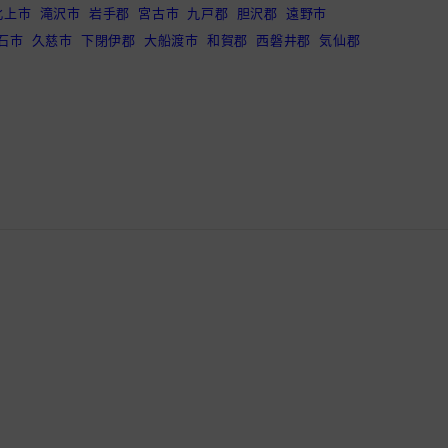
北上市
滝沢市
岩手郡
宮古市
九戸郡
胆沢郡
遠野市
石市
久慈市
下閉伊郡
大船渡市
和賀郡
西磐井郡
気仙郡