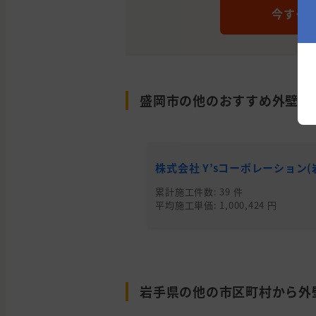
今すぐ
盛岡市の他のおすすめ外壁塗
株式会社 Y’sコーポレーション(
累計施工件数: 39 件
平均施工単価: 1,000,424 円
岩手県の他の市区町村から外