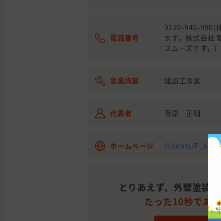
0120-945-
電話番号
ます。株式会社
スムーズです。)
事業内容
建設工事業
代表者
菅原 正明
ホームページ
/clients/P_58e
とりあえず、外壁塗装の
たった10秒であ