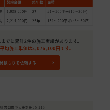
契約金額
築年数
面積
装
1,938,200円
27
51～100平米(15～30坪)
装
2,214,000円
26年
151～200平米(46～60坪)
れまでに累計2件の施工実績があります。
均施工単価は2,076,100円です。
 見積もりを依頼する
岩手県盛岡市中太田新田25-115