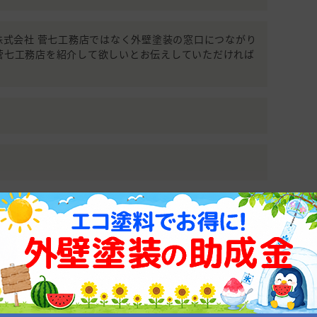
990(株式会社 菅七工務店ではなく外壁塗装の窓口につながり
 菅七工務店を紹介して欲しいとお伝えしていただければ
de5a73dc4a
適正価格診断から始めてみませんか？
なたに会う優良塗装業者を紹介！