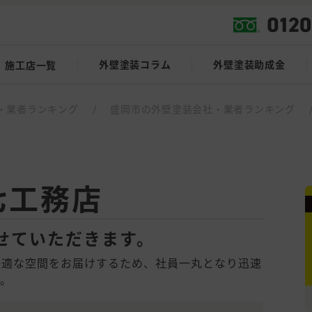
外壁塗装コラム
外壁塗装助成金
施工店一覧
・業者ランキング
/
盛岡市の外壁塗装会社・業者ランキング
七工務店
せていただきます。
快適な空間をお届けするため、社員一丸となり迅速
す。