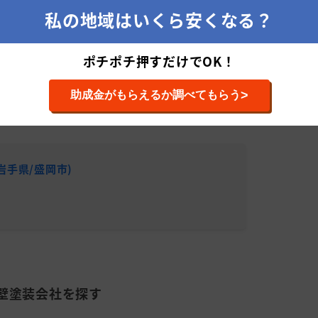
適正相場をチェックする
私の地域はいくら安くなる？
ポチポチ押すだけでOK！
>
助成金がもらえるか調べてもらう
装会社
岩手県/盛岡市)
株式会社
累計施工件
平均施工単
壁塗装会社を探す