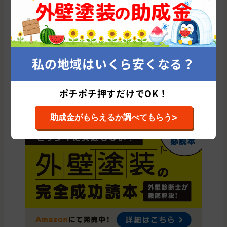
岩手県の他の市区町村から外壁塗装会社を
探す
盛岡市
一関市
奥州市
紫波郡
花巻市
北上市
滝沢市
私の地域はいくら安くなる？
岩手郡
宮古市
九戸郡
胆沢郡
遠野市
陸前高田市
二戸郡
二戸市
八幡平市
釜石市
久慈市
下閉伊郡
ポチポチ押すだけでOK！
大船渡市
和賀郡
西磐井郡
気仙郡
上閉伊郡
>
助成金がもらえるか調べてもらう