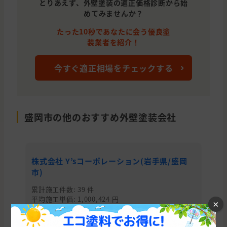
とりあえず、外壁塗装の適正価格診断から始
めてみませんか？
たった10秒であなたに会う優良塗
装業者を紹介！
今すぐ適正相場をチェックする
盛岡市の他のおすすめ外壁塗装会社
株式会社 Y’sコーポレーション(岩手県/盛岡
株
市)
累
平均
累計施工件数: 39 件
平均施工単価: 1,000,424 円
×