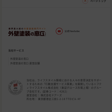
ページトップ
当社サービス
外壁塗装の窓口
外壁塗装の窓口 運営店舗
当社は、ライフスタイル領域における人々の意思決定をサポー
トするための「行動支援サービス事業」を展開しているニフテ
ィライフスタイル株式会社（東証グロース市場上場）のグルー
プ会社です。(証券コード：4262)
運営会社： 株式会社ドアーズ
所在地： 東京都港区三田1-2-18 TTDビル 4F