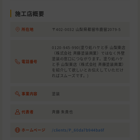
施工店概要
所在地
〒402-0032 山梨県都留市鹿留2079-5
0120-945-990(塗り処ハケと手 山梨東店
（株式会社 斉藤塗装興業）ではなく外壁
塗装の窓口につながります。塗り処ハケ
電話番号
と手 山梨東店（株式会社 斉藤塗装興業）
を紹介して欲しいとお伝えしていただけ
ればスムーズです。)
事業内容
塗装
代表者
斉藤 朱貴也
ホームページ
/clients/P_60da7b944ba6f