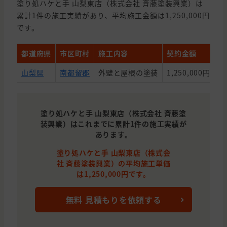
塗り処ハケと手 山梨東店（株式会社 斉藤塗装興業）は
累計1件の施工実績があり、平均施工金額は1,250,000円
です。
都道府県
市区町村
施工内容
契約金額
築
山梨県
南都留郡
外壁と屋根の塗装
1,250,000円
1
塗り処ハケと手 山梨東店（株式会社 斉藤塗
装興業）はこれまでに累計1件の施工実績が
あります。
塗り処ハケと手 山梨東店（株式会
社 斉藤塗装興業）の平均施工単価
は1,250,000円です。
無料 見積もりを依頼する