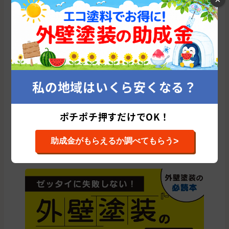
平均
累計施工件数: 25 件
平均施工単価: 1,230,778 円
山梨県の他の市区町村から外壁塗装会社を
探す
私の地域はいくら安くなる？
中央市
甲府市
北杜市
南都留郡
南アルプス市
笛吹市
甲斐市
韮崎市
山梨市
富士吉田市
甲州市
都留市
ポチポチ押すだけでOK！
大月市
西八代郡
南巨摩郡
上野原市
中巨摩郡
>
北都留郡
助成金がもらえるか調べてもらう