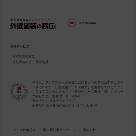
当社サービス
外壁塗装の窓口
外壁塗装の窓口 運営店舗
当社は、ライフスタイル領域における人々の意思決定をサポー
トするための「行動支援サービス事業」を展開しているニフテ
ィライフスタイル株式会社（東証グロース市場上場）のグルー
プ会社です。(証券コード：4262)
運営会社： 株式会社ドアーズ
所在地： 東京都港区三田1-2-18 TTDビル 4F
ドアーズ利用規約
編集責任者メッセージ
編集方針