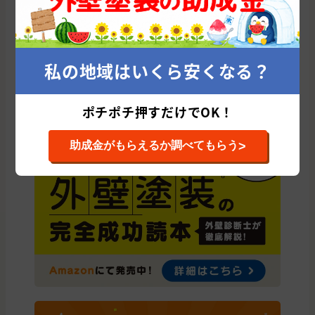
探す
盛岡市
一関市
奥州市
紫波郡
花巻市
北上市
滝沢市
岩手郡
宮古市
九戸郡
胆沢郡
遠野市
陸前高田市
私の地域はいくら安くなる？
二戸郡
二戸市
八幡平市
釜石市
久慈市
下閉伊郡
大船渡市
和賀郡
西磐井郡
気仙郡
上閉伊郡
ポチポチ押すだけでOK！
>
助成金がもらえるか調べてもらう