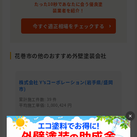
たった10秒であなたに会う優良塗
装業者を紹介！
今すぐ適正相場をチェックする
花巻市の他のおすすめ外壁塗装会社
株式会社 Y’sコーポレーション(岩手県/盛岡
株
市)
累
平均
累計施工件数: 39 件
平均施工単価: 1,000,424 円
×
岩手県の他の市区町村から外壁塗装会社を