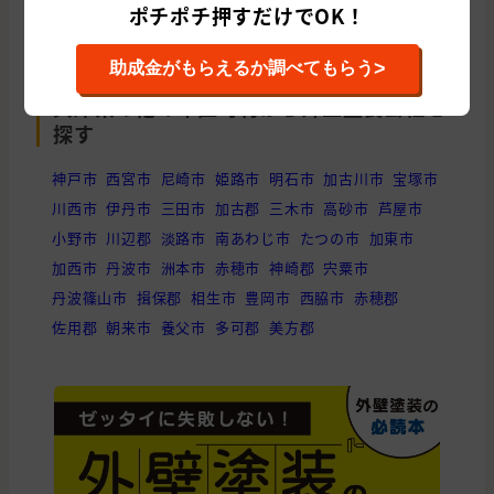
ポチポチ押すだけでOK！
>
助成金がもらえるか調べてもらう
兵庫県の他の市区町村から外壁塗装会社を
探す
神戸市
西宮市
尼崎市
姫路市
明石市
加古川市
宝塚市
川西市
伊丹市
三田市
加古郡
三木市
高砂市
芦屋市
小野市
川辺郡
淡路市
南あわじ市
たつの市
加東市
加西市
丹波市
洲本市
赤穂市
神崎郡
宍粟市
丹波篠山市
揖保郡
相生市
豊岡市
西脇市
赤穂郡
佐用郡
朝来市
養父市
多可郡
美方郡