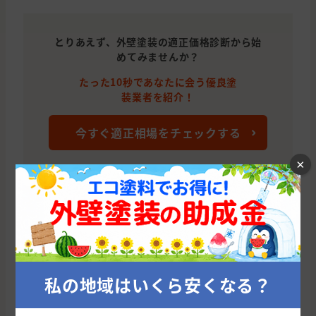
とりあえず、外壁塗装の適正価格診断から始
めてみませんか？
たった10秒であなたに会う優良塗
装業者を紹介！
今すぐ適正相場をチェックする
×
明石市の他のおすすめ外壁塗装会社
株式会社ファインテック(大阪府/大阪市)
株
私の地域はいくら安くなる？
累計施工件数: 1544 件
累
平均施工単価: 1,244,955 円
平均