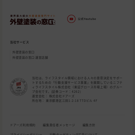
当社サービス
外壁塗装の窓口
外壁塗装の窓口 運営店舗
当社は、ライフスタイル領域における人々の意思決定をサポー
トするための「行動支援サービス事業」を展開しているニフテ
ィライフスタイル株式会社（東証グロース市場上場）のグルー
プ会社です。(証券コード：4262)
運営会社： 株式会社ドアーズ
所在地： 東京都港区三田1-2-18 TTDビル 4F
ドアーズ利用規約
編集責任者メッセージ
編集方針
プライバシーポリシー
行動ターゲティング広告について