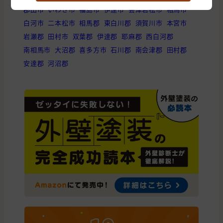
郡山市
いわき市
福島市
伊達市
会津若松市
相馬市
白河市
二本松市
相馬郡
東白川郡
須賀川市
本宮市
岩瀬郡
田村市
双葉郡
伊達郡
耶麻郡
西白河郡
南相馬市
大沼郡
喜多方市
石川郡
南会津郡
田村郡
安達郡
河沼郡