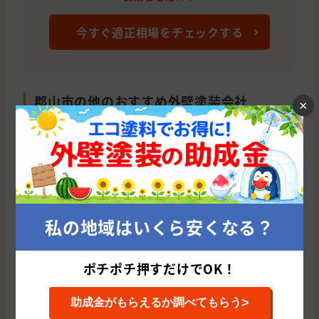
今すぐ適正相場をチェックする
郡山市の他のおすすめ外壁塗装会社
×
リブリスホーム 福島店(福島県/郡山市)
株
累計施工件数: 9 件
累
平均施工単価: 1,340,503 円
平均
私の地域はいくら安くなる？
ポチポチ押すだけでOK！
福島県の他の市区町村から外壁塗装会社を
探す
>
助成金がもらえるか調べてもらう