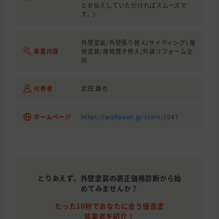
とお伝えしていただければスムーズで
す。)
外壁塗装/外壁張り替え(サイディング) 屋
事業内容
根塗装/屋根葺き替え/外装リフォーム全
般
代表者
武田 雄也
ホームページ
https://wallpaint.jp/store/1047
とりあえず、外壁塗装の適正価格診断から始
めてみませんか？
たった10秒であなたに会う優良塗
装業者を紹介！