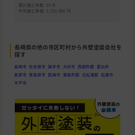
累計施工件数: 29 件
累
平均施工単価: 1,120,886 円
平均
長崎県の他の市区町村から外壁塗装会社を
探す
長崎市
佐世保市
諫早市
大村市
西彼杵郡
雲仙市
島原市
南島原市
西海市
東彼杵郡
北松浦郡
松浦市
平戸市