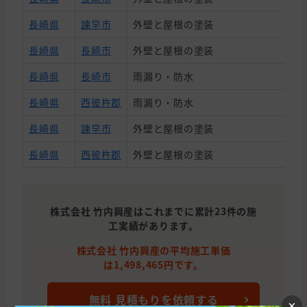
長崎県
諫早市
外壁と屋根の塗装
長崎県
長崎市
外壁と屋根の塗装
長崎県
長崎市
雨漏り・防水
長崎県
西彼杵郡
雨漏り・防水
長崎県
諫早市
外壁と屋根の塗装
長崎県
西彼杵郡
外壁と屋根の塗装
長崎県
長崎市
外壁と屋根の塗装
長崎県
長崎市
外壁の塗装, 雨漏り・防水, わからな
株式会社 竹内興産はこれまでに累計23件の施
工実績があります。
長崎県
長崎市
外壁と屋根の塗装
株式会社 竹内興産の平均施工単価
長崎県
長崎市
外壁の塗装
は1,498,465円です。
長崎県
諫早市
外壁と屋根の塗装, わからないので相
無料 見積もりを依頼する
×