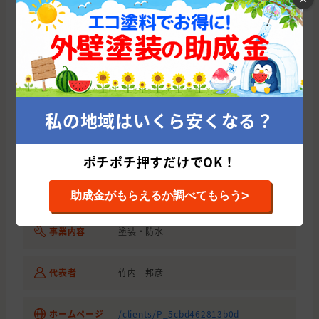
長崎県
長崎市
外壁と屋根の塗装
長崎県
西彼杵郡
外壁と屋根の塗装
長崎県
大村市
外壁と屋根の塗装
施工店概要
長崎県
長崎市
雨漏り・防水
〒852-8053 長崎県長崎市葉山1丁目30-
所在地
21
長崎県
長崎市
外壁と屋根の塗装
私の地域はいくら安くなる？
長崎県
大村市
外壁の塗装
0120-945-990(株式会社 竹内興産ではな
ポチポチ押すだけでOK！
く外壁塗装の窓口につながります。株式
長崎県
大村市
雨漏り・防水
電話番号
会社 竹内興産を紹介して欲しいとお伝え
していただければスムーズです。)
>
助成金がもらえるか調べてもらう
事業内容
塗装・防水
代表者
竹内 邦彦
ホームページ
/clients/P_5cbd462813b0d