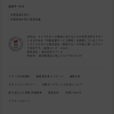
当社サービス
外壁塗装の窓口
外壁塗装の窓口 運営店舗
当社は、ライフスタイル領域における人々の意思決定をサポー
トするための「行動支援サービス事業」を展開しているニフテ
ィライフスタイル株式会社（東証グロース市場上場）のグルー
プ会社です。(証券コード：4262)
運営会社： 株式会社ドアーズ
所在地： 東京都港区三田1-2-18 TTDビル 4F
ドアーズ利用規約
編集責任者メッセージ
編集方針
プライバシーポリシー
行動ターゲティング広告について
施工店口コミ情報 評価基準
運営会社
お問い合わせ
リフォームローン