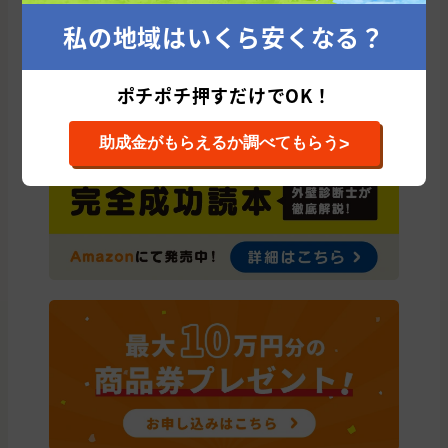
速見郡
国東市
日田市
竹田市
東国東郡
私の地域はいくら安くなる？
ポチポチ押すだけでOK！
>
助成金がもらえるか調べてもらう