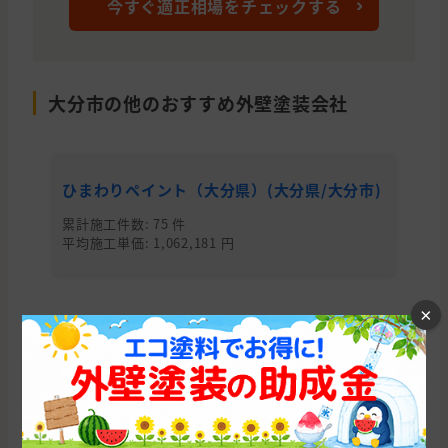
今すぐ適正相場をチェックする
大分市の他のおすすめ外壁塗装会社
ひまわりペイント（大分県）(大分県/大分市)
塗
累計施工件数: 75 件
累
平均施工単価: 1,062,181 円
平均
×
大分県の他の市区町村から外壁塗装会社を
探す
大分市
別府市
中津市
佐伯市
臼杵市
由布市
宇佐市
津久見市
杵築市
玖珠郡
豊後大野市
豊後高田市