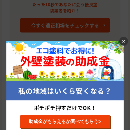
たった10秒であなたに会う優良塗
装業者を紹介！
今すぐ適正相場をチェックする
×
西彼杵郡の他のおすすめ外壁塗装会社
株式会社 竹内興産(長崎県/長崎市)
株
累計施工件数: 23 件
累
私の地域はいくら安くなる？
平均施工単価: 1,498,465 円
平均
ポチポチ押すだけでOK！
>
助成金がもらえるか調べてもらう
長崎県の他の市区町村から外壁塗装会社を