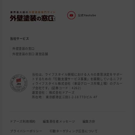
当社サービス
外壁塗装の窓口
外壁塗装の窓口 運営店舗
当社は、ライフスタイル領域における人々の意思決定をサポー
トするための「行動支援サービス事業」を展開しているニフテ
ィライフスタイル株式会社（東証グロース市場上場）のグルー
プ会社です。(証券コード：4262)
運営会社： 株式会社ドアーズ
所在地： 東京都港区三田1-2-18 TTDビル 4F
ドアーズ利用規約
編集責任者メッセージ
編集方針
プライバシーポリシー
行動ターゲティング広告について