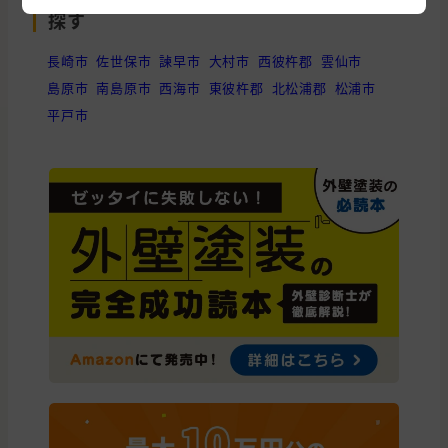
探す
長崎市
佐世保市
諫早市
大村市
西彼杵郡
雲仙市
島原市
南島原市
西海市
東彼杵郡
北松浦郡
松浦市
平戸市