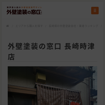
/
エリアから職人を探す
/
長崎県の外壁塗装会社・業者ランキング
/
外壁塗装の窓口 長崎時津
店