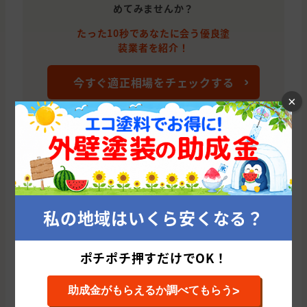
めてみませんか？
たった10秒であなたに会う優良塗
装業者を紹介！
今すぐ適正相場をチェックする
×
大分市の他のおすすめ外壁塗装会社
ひまわりペイント（大分県）(大分県/大分市)
塗
私の地域はいくら安くなる？
累計施工件数: 75 件
累
平均施工単価: 1,062,181 円
平均
ポチポチ押すだけでOK！
>
助成金がもらえるか調べてもらう