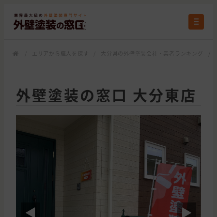
/
エリアから職人を探す
/
大分県の外壁塗装会社・業者ランキング
/
外壁塗装の窓口 大分東店
◀
▶