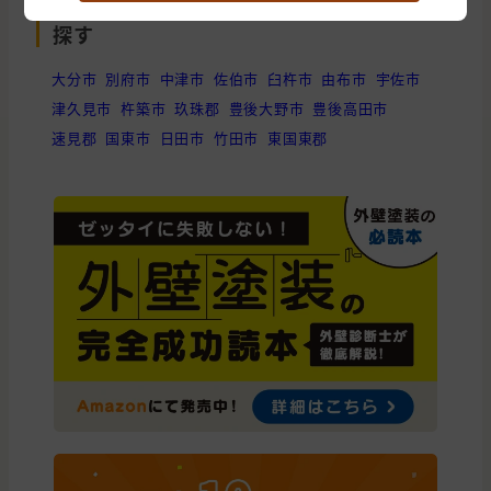
大分県の他の市区町村から外壁塗装会社を
探す
大分市
別府市
中津市
佐伯市
臼杵市
由布市
宇佐市
津久見市
杵築市
玖珠郡
豊後大野市
豊後高田市
速見郡
国東市
日田市
竹田市
東国東郡